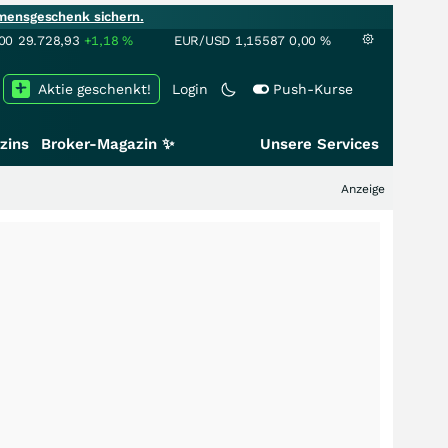
mensgeschenk sichern.
00
29.728,93
+1,18
%
EUR/USD
1,15587
0,00
%
Aktie geschenkt!
Login
Push-Kurse
zins
Broker-Magazin ✨
Unsere Services
Anzeige