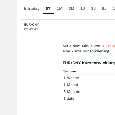
Intraday
5T
1M
3M
1J
3J
5J
1
EUR/CNY
09:49:47
Mit einem Minus von
-0,32
eine kurze Konsolidierung.
EUR/CNY Kursentwicklun
Zeitraum
1 Woche
1 Monat
3 Monate
1 Jahr