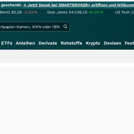
ie geschenkt.
→ Jetzt Depot bei SMARTBROKER+ eröffnen und Willkom
Brent)
82,26
-1,53
%
Dow Jones
54.036,10
+0,25
%
US Tech 1
ETFs
Anleihen
Derivate
Rohstoffe
Krypto
Devisen
Fest