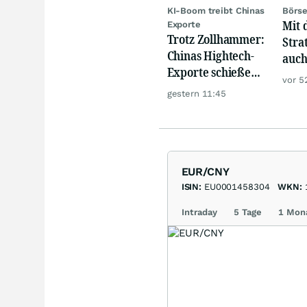
KI-Boom treibt Chinas
Börse
Mit 
Exporte
Trotz Zollhammer:
Stra
Chinas Hightech-
auch
Exporte schießen
zuve
vor 5
weiter nach oben
unte
gestern 11:45
Akti
EUR/CNY
ISIN:
EU0001458304
WKN:
Intraday
5 Tage
1 Mon