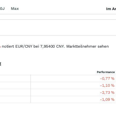
0J
Max
Im Ar
%
notiert EUR/CNY bei 7,95400
CNY
. Marktteilnehmer sehen
g
Performance
-0,77
%
-1,10
%
-2,73
%
-1,09
%