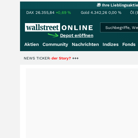
🎁 Ihre Lieblingsakt
DAX
26.355,84
+0,69
%
Gold
4.342,26
0,00
%
Öl (
Depot eröffnen
Aktien
Community
Nachrichten
Indizes
Fonds
die Hälfte der Story?
NEWS TICKER
+++