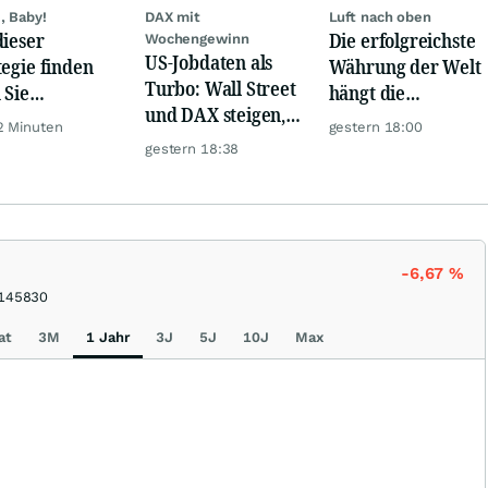
, Baby!
DAX mit
Luft nach oben
dieser
Die erfolgreichste
Wochengewinn
US-Jobdaten als
tegie finden
Währung der Welt
Turbo: Wall Street
 Sie
hängt die
und DAX steigen,
rlässig
Konkurrenz ab
2 Minuten
gestern 18:00
Gold glänzt
rbewertete
gestern 18:38
en!
-6,67
%
145830
at
3M
1 Jahr
3J
5J
10J
Max