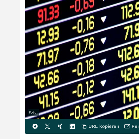
Foto:
URL kopieren
Per