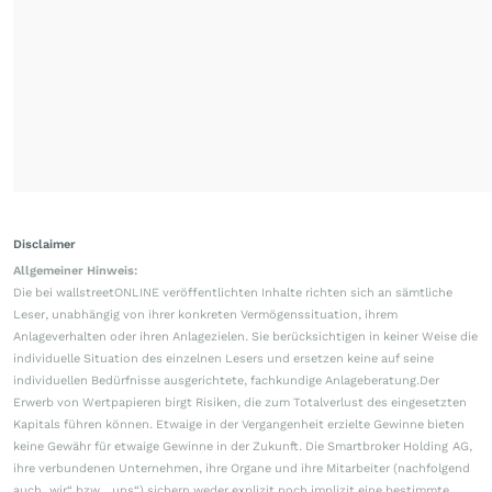
Disclaimer
Allgemeiner Hinweis:
Die bei wallstreetONLINE veröffentlichten Inhalte richten sich an sämtliche
Leser, unabhängig von ihrer konkreten Vermögenssituation, ihrem
Anlageverhalten oder ihren Anlagezielen. Sie berücksichtigen in keiner Weise die
individuelle Situation des einzelnen Lesers und ersetzen keine auf seine
individuellen Bedürfnisse ausgerichtete, fachkundige Anlageberatung.Der
Erwerb von Wertpapieren birgt Risiken, die zum Totalverlust des eingesetzten
Kapitals führen können. Etwaige in der Vergangenheit erzielte Gewinne bieten
keine Gewähr für etwaige Gewinne in der Zukunft. Die Smartbroker Holding AG,
ihre verbundenen Unternehmen, ihre Organe und ihre Mitarbeiter (nachfolgend
auch „wir“ bzw. „uns“) sichern weder explizit noch implizit eine bestimmte