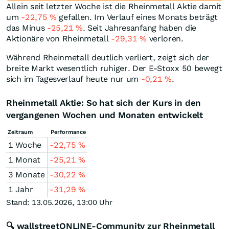
Allein seit letzter Woche ist die Rheinmetall Aktie damit
um
-22,75
%
gefallen. Im Verlauf eines Monats beträgt
das Minus
-25,21
%
. Seit Jahresanfang haben die
Aktionäre von Rheinmetall
-29,31
%
verloren.
Während Rheinmetall deutlich verliert, zeigt sich der
breite Markt wesentlich ruhiger. Der E-Stoxx 50 bewegt
sich im Tagesverlauf heute nur um
-0,21
%
.
Rheinmetall Aktie: So hat sich der Kurs in den
vergangenen Wochen und Monaten entwickelt
Zeitraum
Performance
1 Woche
-22,75
%
1 Monat
-25,21
%
3 Monate
-30,22
%
1 Jahr
-31,29
%
Stand: 13.05.2026, 13:00 Uhr
🔍 wallstreetONLINE-Community zur Rheinmetall