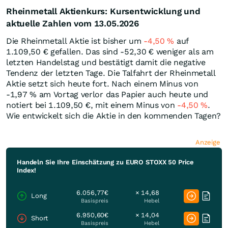
Rheinmetall Aktienkurs: Kursentwicklung und
aktuelle Zahlen vom 13.05.2026
Die Rheinmetall Aktie ist bisher um
-4,50
%
auf
1.109,50
€
gefallen. Das sind -52,30
€
weniger als am
letzten Handelstag und bestätigt damit die negative
Tendenz der letzten Tage. Die Talfahrt der Rheinmetall
Aktie setzt sich heute fort. Nach einem Minus von
-1,97
%
am Vortag verlor das Papier auch heute und
notiert bei 1.109,50
€
, mit einem Minus von
-4,50
%
.
Wie entwickelt sich die Aktie in den kommenden Tagen?
Anzeige
Handeln Sie Ihre Einschätzung zu EURO STOXX 50 Price
Index!
6.056,77€
× 14,68
Long
Basispreis
Hebel
6.950,60€
× 14,04
Short
Basispreis
Hebel