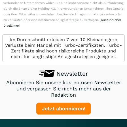
verbundenen Unternehmen wider. Sie sind insbesondere nicht als Aufforderung
durch die Smartbroker Holding AG, ihre verbundenen Unternehmen, ihre Organe
oder ihrer Mitarbeiter zu verstehen, bestimmte Anlageprodukte zu kaufen oder
zu verkaufen oder eine bestimmte Anlagestrategie zu verfolgen. (
Ausführlicher
Disclaimer
)
Im Durchschnitt erleiden 7 von 10 Kleinanlegern
Verluste beim Handel mit Turbo-Zertifikaten. Turbo-
Zertifikate sind hoch risikoreiche Produkte und
nicht für langfristige Anlagestrategien geeignet.
Newsletter
Abonnieren Sie unsere kostenlosen Newsletter
und verpassen Sie nichts mehr aus der
Redaktion
Jetzt abonnieren!