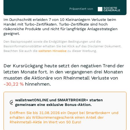
Präsentiert von
Im Durchschnitt erleiden 7 von 10 Kleinanlegern Verluste beim
Handel mit Turbo-Zertifikaten. Turbo-Zertifikate sind hoch
risikoreiche Produkte und nicht für langfristige Anlagestrategien
geeignet.
Den Basisprospekt sowie die Endgültigen Bedingungen und die
Basisinformationsblätter erhalten Sie bei Klick auf das Disclaimer Dokument.
Beachten Sie auch die
weiteren Hinweise
zu dieser Werbung.
Der Kursrückgang heute setzt den negativen Trend der
letzten Monate fort. In den vergangenen drei Monaten
mussten die Aktionäre von Rheinmetall Verluste von
-30,22
%
hinnehmen.
wallstreetONLINE und SMARTBROKER+ starten
gemeinsam eine exklusive Bonus-Aktion.
Eröffnen Sie bis 31.08.2026 ein Depot bei Smartbroker+ und
erhalten als Willkommensgeschenk einen Anteil der
Rheinmetall-Aktie im Wert von 50 Euro!