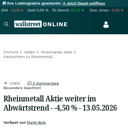
🎁 Ihre Lieblingsaktie geschenkt.
→ Jetzt Depot eröffnen
DAX
-0,09
%
Gold
0,00
%
Öl (Brent)
+5,15
%
Dow Jones
-0,92
%
Aktien
Rheinmetall Aktie
Startseite
Nachrichten zu Rheinmetall
10805
0 Kommentare
Besonders beachtet!
Rheinmetall Aktie weiter im
Abwärtstrend - -4,50 % - 13.05.2026
Verfasst von
Markt Bote