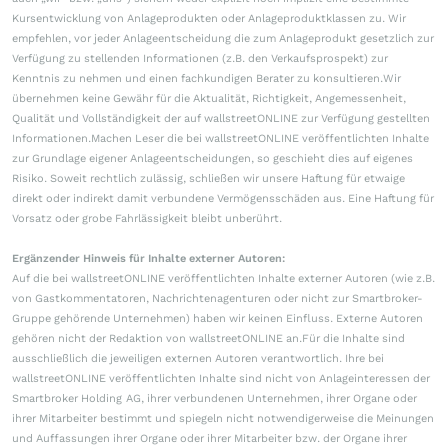
Kursentwicklung von Anlageprodukten oder Anlageproduktklassen zu. Wir
empfehlen, vor jeder Anlageentscheidung die zum Anlageprodukt gesetzlich zur
Verfügung zu stellenden Informationen (z.B. den Verkaufsprospekt) zur
Kenntnis zu nehmen und einen fachkundigen Berater zu konsultieren.Wir
übernehmen keine Gewähr für die Aktualität, Richtigkeit, Angemessenheit,
Qualität und Vollständigkeit der auf wallstreetONLINE zur Verfügung gestellten
Informationen.Machen Leser die bei wallstreetONLINE veröffentlichten Inhalte
zur Grundlage eigener Anlageentscheidungen, so geschieht dies auf eigenes
Risiko. Soweit rechtlich zulässig, schließen wir unsere Haftung für etwaige
direkt oder indirekt damit verbundene Vermögensschäden aus. Eine Haftung für
Vorsatz oder grobe Fahrlässigkeit bleibt unberührt.
Ergänzender Hinweis für Inhalte externer Autoren:
Auf die bei wallstreetONLINE veröffentlichten Inhalte externer Autoren (wie z.B.
von Gastkommentatoren, Nachrichtenagenturen oder nicht zur Smartbroker-
Gruppe gehörende Unternehmen) haben wir keinen Einfluss. Externe Autoren
gehören nicht der Redaktion von wallstreetONLINE an.Für die Inhalte sind
ausschließlich die jeweiligen externen Autoren verantwortlich. Ihre bei
wallstreetONLINE veröffentlichten Inhalte sind nicht von Anlageinteressen der
Smartbroker Holding AG, ihrer verbundenen Unternehmen, ihrer Organe oder
ihrer Mitarbeiter bestimmt und spiegeln nicht notwendigerweise die Meinungen
und Auffassungen ihrer Organe oder ihrer Mitarbeiter bzw. der Organe ihrer