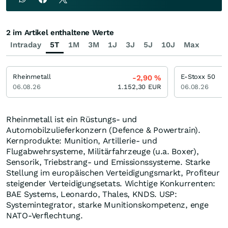
2 im Artikel enthaltene Werte
Intraday
5T
1M
3M
1J
3J
5J
10J
Max
Rheinmetall
E-Stoxx 50
-2,90
%
06.08.26
1.152,30
EUR
06.08.26
Rheinmetall ist ein Rüstungs- und
Automobilzulieferkonzern (Defence & Powertrain).
Kernprodukte: Munition, Artillerie- und
Flugabwehrsysteme, Militärfahrzeuge (u.a. Boxer),
Sensorik, Triebstrang- und Emissionssysteme. Starke
Stellung im europäischen Verteidigungsmarkt, Profiteur
steigender Verteidigungsetats. Wichtige Konkurrenten:
BAE Systems, Leonardo, Thales, KNDS. USP:
Systemintegrator, starke Munitionskompetenz, enge
NATO-Verflechtung.