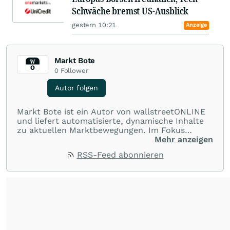
Schwäche bremst US-Ausblick
gestern 10:21
Anzeige
Markt Bote
0
Follower
Autor folgen
Markt Bote ist ein Autor von wallstreetONLINE
und liefert automatisierte, dynamische Inhalte
zu aktuellen Marktbewegungen. Im Fokus
stehen Tops und Flops, Branchentrends und
Mehr anzeigen
Impulse aus der Community. Ob Tech-Aktien,
RSS-Feed abonnieren
Rohstoffe oder Krypto – die Beiträge sind kurz,
prägnant und regen zur Diskussion an, sodass
Leser schnell einen Überblick gewinnen und
eigene Marktideen entwickeln können.