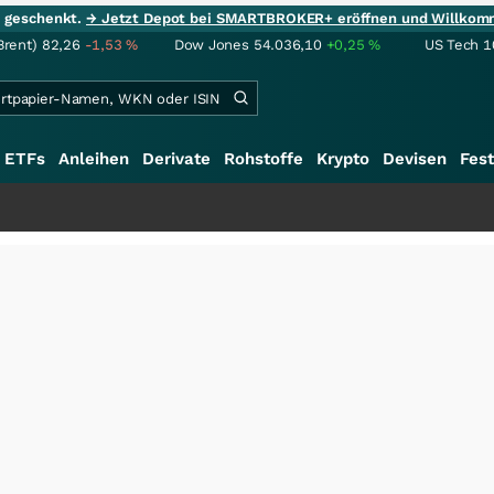
ie geschenkt.
→ Jetzt Depot bei SMARTBROKER+ eröffnen und Willkom
Brent)
82,26
-1,53
%
Dow Jones
54.036,10
+0,25
%
US Tech 1
ETFs
Anleihen
Derivate
Rohstoffe
Krypto
Devisen
Fest
++