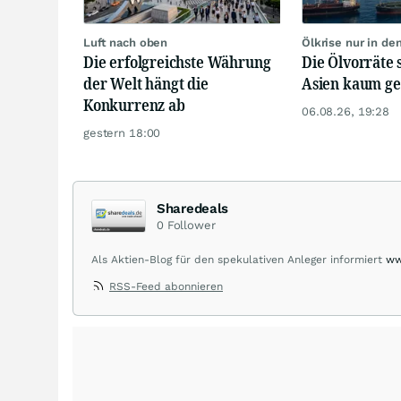
Luft nach oben
Ölkrise nur in de
Die erfolgreichste Währung
Die Ölvorräte 
der Welt hängt die
Asien kaum g
Konkurrenz ab
06.08.26, 19:28
gestern 18:00
Sharedeals
0
Follower
Als Aktien-Blog für den spekulativen Anleger informiert
ww
sharedeals.de insbesondere aktuelle Marktgeschehnisse i
RSS-Feed abonnieren