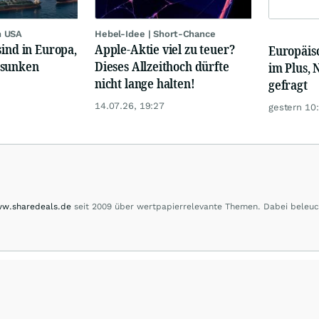
n USA
Hebel-Idee | Short-Chance
sind in Europa,
Apple-Aktie viel zu teuer?
Europäis
esunken
Dieses Allzeithoch dürfte
im Plus, 
nicht lange halten!
gefragt
14.07.26, 19:27
gestern 10
w.sharedeals.de
seit 2009 über wertpapierrelevante Themen. Dabei beleuc
m Small- und Micro-Cap-Bereich."