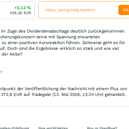
+2,13
%
SM
Allianz jetzt günstig handeln!
435,30
EUR
zt im Zuge des Dividendenabschlags deutlich zurückgekommen.
icherungskonzern seine mit Spannung erwarteten
 zu einer positiven Kursreaktion führen. Zeitweise geht es für
f. Doch sind die Ergebnisse wirklich so stark und wie viel
n der Aktie?
de
eitpunkt der Veröffentlichung der Nachricht mit einem Plus von
 372,8
EUR
auf Tradegate (13. Mai 2026, 13:24 Uhr) gehandelt.
denden-Erhöhung
Ihre wichtigsten
Buy or Goodbye?