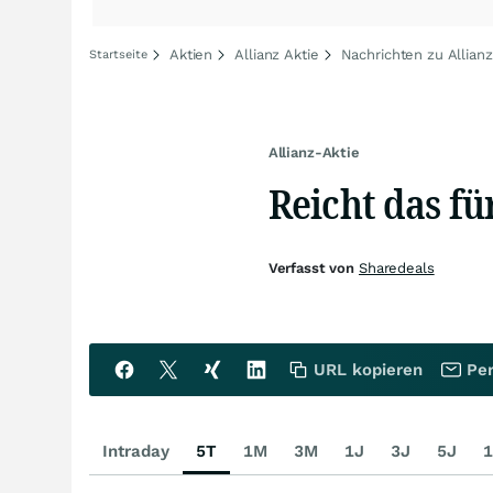
Aktien
Allianz Aktie
Nachrichten zu Allianz
Startseite
Allianz-Aktie
Reicht das fü
Verfasst von
Sharedeals
URL kopieren
Per
Intraday
5T
1M
3M
1J
3J
5J
1