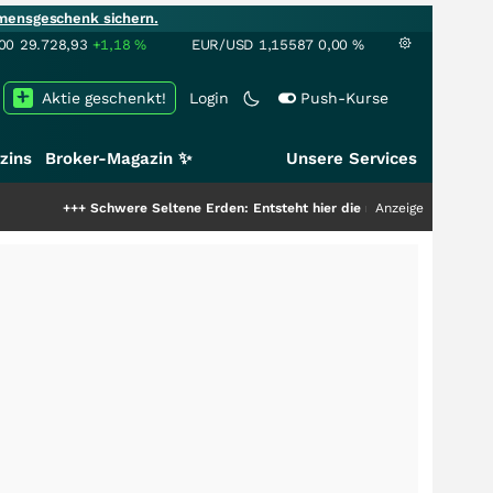
mensgeschenk sichern.
00
29.728,93
+1,18
%
EUR/USD
1,15587
0,00
%
Aktie geschenkt!
Login
Push-Kurse
zins
Broker-Magazin ✨
Unsere Services
+
Schwere Seltene Erden: Entsteht hier die nächste Milliardenstory?
Anzeige
+++