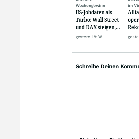
Wochengewinn
im Vi
US-Jobdaten als
Alli
Turbo: Wall Street
oper
und DAX steigen,
Reko
Gold glänzt
doch
gestern 18:38
geste
däm
Schreibe Deinen Komm