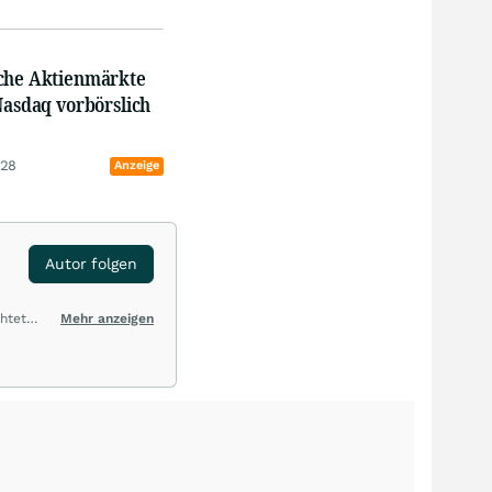
che Aktienmärkte
Nasdaq vorbörslich
:28
Anzeige
Autor folgen
htet
Mehr anzeigen