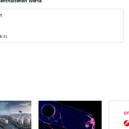
e enthaltenen Werte
!
8:31