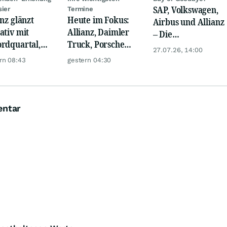
SAP, Volkswagen,
sier
Termine
anz glänzt
Heute im Fokus:
Airbus und Allianz
ativ mit
Allianz, Daimler
– Die
rdquartal,
Truck, Porsche
Analystenstimmen
27.07.26, 14:00
 KI-Kosten
Automobil Holding
des Tages
rn 08:43
gestern 04:30
pfen Gewinn
& Thyssenkrupp
entar