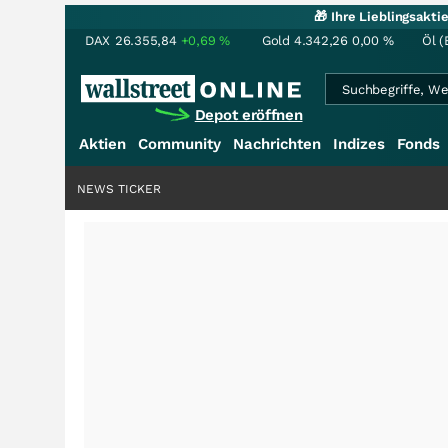
🎁 Ihre Lieblingsakt
DAX
26.355,84
+0,69
%
Gold
4.342,26
0,00
%
Öl (
Depot eröffnen
Aktien
Community
Nachrichten
Indizes
Fonds
NEWS TICKER