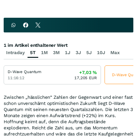
1 im Artikel enthaltener Wert
Intraday
5T
1M
3M
1J
3J
5J
10J
Max
D-Wave Quantum
+7,03
%
D-Wave Quant
11:16:12
17,205
EUR
Zwischen „hässlichen“ Zahlen der Gegenwart und einer fast
schon unverschämt optimistischen Zukunft liegt D-Wave
Quantum mit seinen neuesten Quartalszahlen. Die letzten 3
Monate zeigen einen Aufwärtstrend (+22%) im Kurs.
Hoffnung keimt auf, denn die Auftragsbestände
explodieren. Reicht die Zahl aus, um das Momentum
aufrechtzuerhalten und wäre das die letzte Kaufgelegenheit