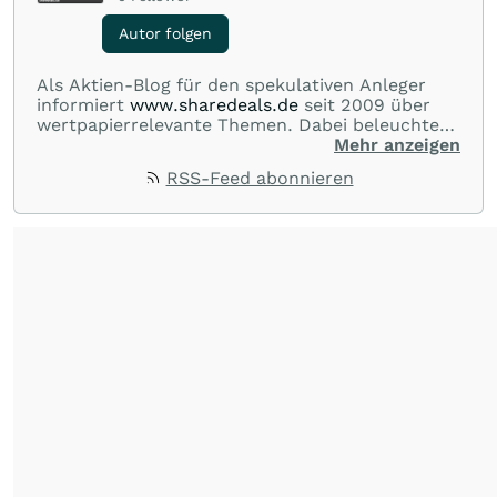
Autor folgen
Als Aktien-Blog für den spekulativen Anleger
informiert
www.sharedeals.de
seit 2009 über
wertpapierrelevante Themen. Dabei beleuchtet
sharedeals.de insbesondere aktuelle
Mehr anzeigen
Marktgeschehnisse im Small- und Micro-Cap-
RSS-Feed abonnieren
Bereich."