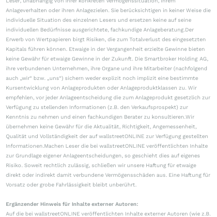
Leser, unabhängig von ihrer konkreten Vermögenssituation, ihrem
Anlageverhalten oder ihren Anlagezielen. Sie berücksichtigen in keiner Weise die
individuelle Situation des einzelnen Lesers und ersetzen keine auf seine
individuellen Bedürfnisse ausgerichtete, fachkundige Anlageberatung.Der
Erwerb von Wertpapieren birgt Risiken, die zum Totalverlust des eingesetzten
Kapitals führen können. Etwaige in der Vergangenheit erzielte Gewinne bieten
keine Gewähr für etwaige Gewinne in der Zukunft. Die Smartbroker Holding AG,
ihre verbundenen Unternehmen, ihre Organe und ihre Mitarbeiter (nachfolgend
auch „wir“ bzw. „uns“) sichern weder explizit noch implizit eine bestimmte
Kursentwicklung von Anlageprodukten oder Anlageproduktklassen zu. Wir
empfehlen, vor jeder Anlageentscheidung die zum Anlageprodukt gesetzlich zur
Verfügung zu stellenden Informationen (z.B. den Verkaufsprospekt) zur
Kenntnis zu nehmen und einen fachkundigen Berater zu konsultieren.Wir
übernehmen keine Gewähr für die Aktualität, Richtigkeit, Angemessenheit,
Qualität und Vollständigkeit der auf wallstreetONLINE zur Verfügung gestellten
Informationen.Machen Leser die bei wallstreetONLINE veröffentlichten Inhalte
zur Grundlage eigener Anlageentscheidungen, so geschieht dies auf eigenes
Risiko. Soweit rechtlich zulässig, schließen wir unsere Haftung für etwaige
direkt oder indirekt damit verbundene Vermögensschäden aus. Eine Haftung für
Vorsatz oder grobe Fahrlässigkeit bleibt unberührt.
Ergänzender Hinweis für Inhalte externer Autoren:
Auf die bei wallstreetONLINE veröffentlichten Inhalte externer Autoren (wie z.B.