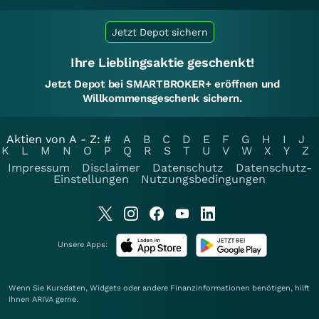
Jetzt Depot sichern
Ihre Lieblingsaktie geschenkt!
Jetzt Depot bei SMARTBROKER+ eröffnen und
Willkommensgeschenk sichern.
Aktien von A - Z:
#
A
B
C
D
E
F
G
H
I
J
K
L
M
N
O
P
Q
R
S
T
U
V
W
X
Y
Z
Impressum
Disclaimer
Datenschutz
Datenschutz-
Einstellungen
Nutzungsbedingungen
Unsere Apps:
Wenn Sie Kursdaten, Widgets oder andere Finanzinformationen benötigen, hilft
Ihnen
ARIVA
gerne.