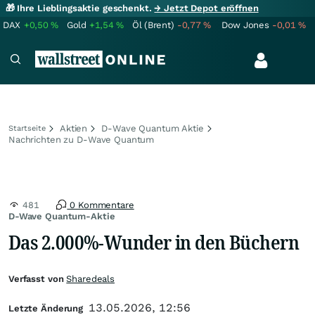
🎁 Ihre Lieblingsaktie geschenkt.
→ Jetzt Depot eröffnen
DAX
+0,50
%
Gold
+1,54
%
Öl (Brent)
-0,77
%
Dow Jones
-0,01
%
Aktien
D-Wave Quantum Aktie
Startseite
Nachrichten zu D-Wave Quantum
481
0 Kommentare
D-Wave Quantum-Aktie
Das 2.000%-Wunder in den Büchern
Verfasst von
Sharedeals
13.05.2026, 12:56
Letzte Änderung