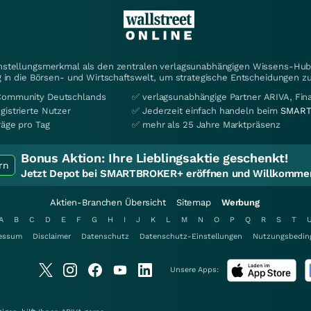
instellungsmerkmal als den zentralen verlagsunabhängigen Wissens-Hub 
 in die Börsen- und Wirtschaftswelt, um strategische Entscheidungen zu
Community Deutschlands
✅ verlagsunabhängige Partner ARIVA, Fi
gistrierte Nutzer
✅ Jederzeit einfach handeln beim
SMART
räge pro Tag
✅ mehr als 25 Jahre Marktpräsenz
Bonus Aktion:
Ihre Lieblingsaktie geschenkt!
rn
Jetzt Depot bei SMARTBROKER+ eröffnen und Willkommen
Aktien-Branchen Übersicht
Sitemap
Werbung
A
B
C
D
E
F
G
H
I
J
K
L
M
N
O
P
Q
R
S
T
essum
Disclaimer
Datenschutz
Datenschutz-Einstellungen
Nutzungsbedin
Unsere Apps: