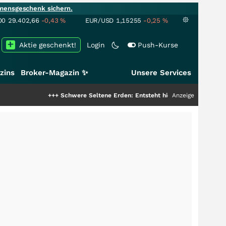
mensgeschenk sichern.
00
29.402,66
-0,43
%
EUR/USD
1,15255
-0,25
%
Aktie geschenkt!
Login
Push-Kurse
zins
Broker-Magazin ✨
Unsere Services
+++
Schwere Seltene Erden: Entsteht hier die nächste Milliardenstory
Anzeige