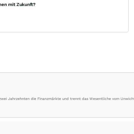
men mit Zukunft?
 zwei Jahrzehnten die Finanzmärkte und trennt das Wesentliche vom Unwich
herausragende Performance und Renditen liefern.