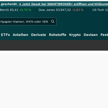
ie geschenkt.
→ Jetzt Depot bei SMARTBROKER+ eröffnen und Willkom
(Brent)
82,41
+3,74
%
Dow Jones
53.947,32
-0,83
%
US Tech 1
ETFs
Anleihen
Derivate
Rohstoffe
Krypto
Devisen
Fest