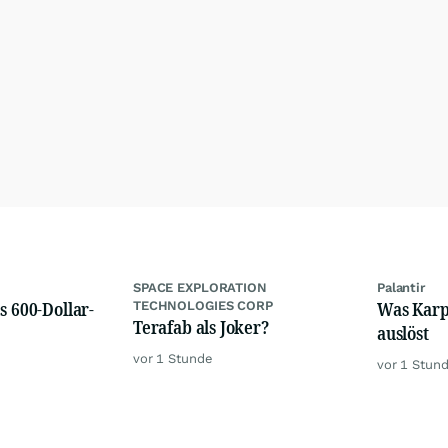
SPACE EXPLORATION
Palantir
s 600-Dollar-
Was Karps
TECHNOLOGIES CORP
Terafab als Joker?
auslöst
vor 1 Stunde
vor 1 Stun