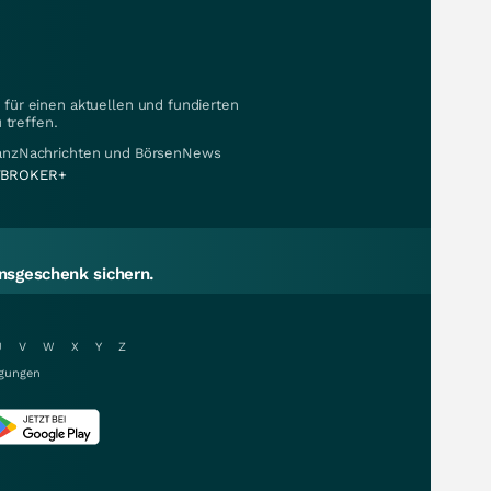
für einen aktuellen und fundierten
 treffen.
nanzNachrichten und BörsenNews
BROKER+
sgeschenk sichern.
U
V
W
X
Y
Z
gungen