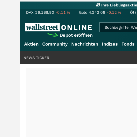
🎁 Ihre Lieblingsakt
DAX
26.168,90
-0,11
%
Gold
4.242,06
-0,12
%
Öl 
Depot eröffnen
Aktien
Community
Nachrichten
Indizes
Fonds
NEWS TICKER