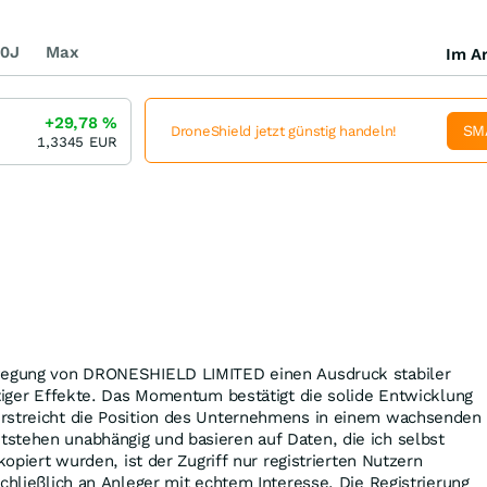
0J
Max
Im Ar
+29,78
%
SM
DroneShield jetzt günstig handeln!
1,3345
EUR
ewegung von DRONESHIELD LIMITED einen Ausdruck stabiler
stiger Effekte. Das Momentum bestätigt die solide Entwicklung
rstreicht die Position des Unternehmens in einem wachsenden
stehen unabhängig und basieren auf Daten, die ich selbst
 kopiert wurden, ist der Zugriff nur registrierten Nutzern
schließlich an Anleger mit echtem Interesse. Die Registrierung