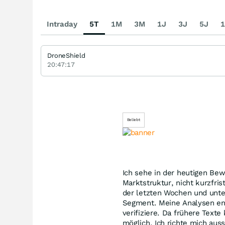
Intraday
5T
1M
3M
1J
3J
5J
1
DroneShield
20:47:17
Beliebt
Ich sehe in der heutigen B
Marktstruktur, nicht kurzfri
der letzten Wochen und unte
Segment. Meine Analysen ent
verifiziere. Da frühere Texte
möglich. Ich richte mich aus