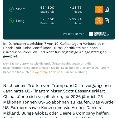
654,80€
× 13,75
Short
Basispreis
Hebel
578,15€
× 12,94
Long
Basispreis
Hebel
Präsentiert von
Im Durchschnitt erleiden 7 von 10 Kleinanlegern Verluste beim
Handel mit Turbo-Zertifikaten. Turbo-Zertifikate sind hoch
risikoreiche Produkte und nicht für langfristige Anlagestrategien
geeignet.
Den Basisprospekt sowie die Endgültigen Bedingungen und die
Basisinformationsblätter erhalten Sie bei Klick auf das Disclaimer Dokument.
Beachten Sie auch die
weiteren Hinweise
zu dieser Werbung.
Nach einem Treffen von Trump und Xi im vergangenen
Jahr hatte US-Finanzminister Scott Bessent erklärt,
China könne sich verpflichten, ab 2026 jährlich 25
Millionen Tonnen US-Sojabohnen zu kaufen. Das würde
US-Farmern sowie Konzernen wie Archer Daniels
Midland, Bunge Global oder Deere & Company helfen.