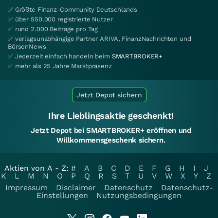
✅ Größte Finanz-Community Deutschlands
✅ über 550.000 registrierte Nutzer
✅ rund 2.000 Beiträge pro Tag
✅ verlagsunabhängige Partner ARIVA, FinanzNachrichten und
BörsenNews
✅ Jederzeit einfach handeln beim
SMARTBROKER+
✅ mehr als 25 Jahre Marktpräsenz
Jetzt Depot sichern
Ihre Lieblingsaktie geschenkt!
Jetzt Depot bei SMARTBROKER+ eröffnen und
Willkommensgeschenk sichern.
Aktien von A - Z:
#
A
B
C
D
E
F
G
H
I
J
K
L
M
N
O
P
Q
R
S
T
U
V
W
X
Y
Z
Impressum
Disclaimer
Datenschutz
Datenschutz-
Einstellungen
Nutzungsbedingungen