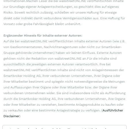
Informationen.Machen Leser die bei wallstreetONLINE veröffentlichten Inhalte
zur Grundlage eigener Anlageentscheidungen, so geschieht dies auf eigenes
Risiko. Soweit rechtlich zulässig, schließen wir unsere Haftung für etwaige
direkt oder indirekt damit verbundene Vermögensschäden aus. Eine Haftung für
Vorsatz oder grobe Fahrlässigkeit bleibt unberührt.
Ergänzender Hinweis für Inhalte externer Autoren:
Auf die bei wallstreetONLINE veröffentlichten Inhalte externer Autoren (wie z.B.
von Gastkommentatoren, Nachrichtenagenturen oder nicht zur Smartbroker-
Gruppe gehörende Unternehmen) haben wir keinen Einfluss. Externe Autoren
gehören nicht der Redaktion von wallstreetONLINE an.Für die Inhalte sind
ausschließlich die jeweiligen externen Autoren verantwortlich. Ihre bei
wallstreetONLINE veröffentlichten Inhalte sind nicht von Anlageinteressen der
Smartbroker Holding AG, ihrer verbundenen Unternehmen, ihrer Organe oder
ihrer Mitarbeiter bestimmt und spiegeln nicht notwendigerweise die Meinungen
und Auffassungen ihrer Organe oder ihrer Mitarbeiter bzw. der Organe ihrer
verbundenen Unternehmen wider. Sie sind insbesondere nicht als Aufforderung
durch die Smartbroker Holding AG, ihre verbundenen Unternehmen, ihre Organe
oder ihrer Mitarbeiter zu verstehen, bestimmte Anlageprodukte zu kaufen oder
zu verkaufen oder eine bestimmte Anlagestrategie zu verfolgen. (
Ausführlicher
Disclaimer
)