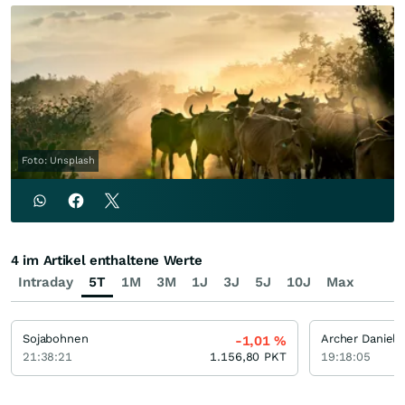
Foto: Unsplash
4 im Artikel enthaltene Werte
Intraday
5T
1M
3M
1J
3J
5J
10J
Max
Sojabohnen
-1,01
%
21:38:21
1.156,80
PKT
19:18:05