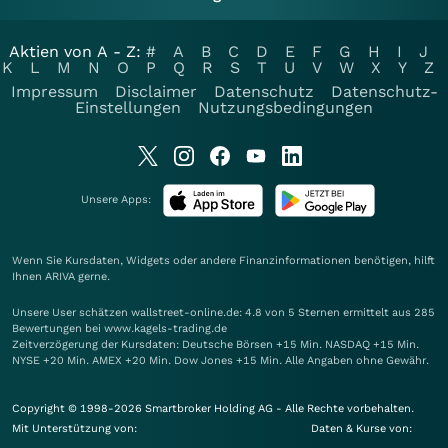
Aktien von A - Z:
#
A
B
C
D
E
F
G
H
I
J
K
L
M
N
O
P
Q
R
S
T
U
V
W
X
Y
Z
Impressum
Disclaimer
Datenschutz
Datenschutz-
Einstellungen
Nutzungsbedingungen
Unsere Apps:
Wenn Sie Kursdaten, Widgets oder andere Finanzinformationen benötigen, hilft
Ihnen
ARIVA
gerne.
Unsere User schätzen wallstreet-online.de: 4.8 von 5 Sternen ermittelt aus 285
Bewertungen bei www.kagels-trading.de
Zeitverzögerung der Kursdaten: Deutsche Börsen +15 Min. NASDAQ +15 Min.
NYSE +20 Min. AMEX +20 Min. Dow Jones +15 Min. Alle Angaben ohne Gewähr.
Copyright © 1998-2026 Smartbroker Holding AG - Alle Rechte vorbehalten.
Mit Unterstützung von:
Daten & Kurse von: