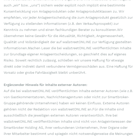
auch „wir“ bzw. „uns“) sichern weder explizit noch implizit eine bestimmte
Kursentwicklung von Anlageprodukten oder Anlageproduktklassen zu. Wir
empfehlen, vor jeder Anlageentscheidung die zum Anlageprodukt gesetzlich zur
Verfügung zu stellenden Informationen (z.B. den Verkaufsprospekt) zur
Kenntnis zu nehmen und einen fachkundigen Berater zu konsultieren.Wir
übernehmen keine Gewähr für die Aktualität, Richtigkeit, Angemessenheit,
Qualität und Vollständigkeit der auf wallstreetONLINE zur Verfügung gestellten
Informationen.Machen Leser die bei wallstreetONLINE veröffentlichten Inhalte
zur Grundlage eigener Anlageentscheidungen, so geschieht dies auf eigenes
Risiko. Soweit rechtlich zulässig, schließen wir unsere Haftung für etwaige
direkt oder indirekt damit verbundene Vermögensschäden aus. Eine Haftung für
Vorsatz oder grobe Fahrlässigkeit bleibt unberührt.
Ergänzender Hinweis für Inhalte externer Autoren:
Auf die bei wallstreetONLINE veröffentlichten Inhalte externer Autoren (wie z.B.
von Gastkommentatoren, Nachrichtenagenturen oder nicht zur Smartbroker-
Gruppe gehörende Unternehmen) haben wir keinen Einfluss. Externe Autoren
gehören nicht der Redaktion von wallstreetONLINE an.Für die Inhalte sind
ausschließlich die jeweiligen externen Autoren verantwortlich. Ihre bei
wallstreetONLINE veröffentlichten Inhalte sind nicht von Anlageinteressen der
Smartbroker Holding AG, ihrer verbundenen Unternehmen, ihrer Organe oder
ihrer Mitarbeiter bestimmt und spiegeln nicht notwendigerweise die Meinungen