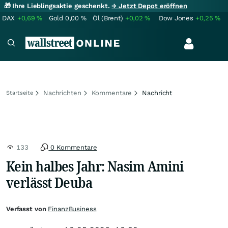
🎁 Ihre Lieblingsaktie geschenkt.
→ Jetzt Depot eröffnen
DAX
+0,69
%
Gold
0,00
%
Öl (Brent)
+0,02
%
Dow Jones
+0,25
%
Nachrichten
Kommentare
Nachricht
Startseite
133
0 Kommentare
Kein halbes Jahr: Nasim Amini
verlässt Deuba
Verfasst von
FinanzBusiness