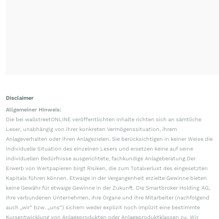
Disclaimer
Allgemeiner Hinweis:
Die bei wallstreetONLINE veröffentlichten Inhalte richten sich an sämtliche
Leser, unabhängig von ihrer konkreten Vermögenssituation, ihrem
Anlageverhalten oder ihren Anlagezielen. Sie berücksichtigen in keiner Weise die
individuelle Situation des einzelnen Lesers und ersetzen keine auf seine
individuellen Bedürfnisse ausgerichtete, fachkundige Anlageberatung.Der
Erwerb von Wertpapieren birgt Risiken, die zum Totalverlust des eingesetzten
Kapitals führen können. Etwaige in der Vergangenheit erzielte Gewinne bieten
keine Gewähr für etwaige Gewinne in der Zukunft. Die Smartbroker Holding AG,
ihre verbundenen Unternehmen, ihre Organe und ihre Mitarbeiter (nachfolgend
auch „wir“ bzw. „uns“) sichern weder explizit noch implizit eine bestimmte
Kursentwicklung von Anlageprodukten oder Anlageproduktklassen zu. Wir