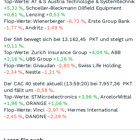
Top-Werte: AT & S Austria Technologie & Systemtechnik
+5,32
%
, Schoeller-Bleckmann Oilfield Equipment
+0,81
%
, Lenzing
+0,53
%
Flop-Werte: Wienerberger
-6,73
%
, Erste Group Bank
-1,77
%
, Andritz
-1,49
%
Der SMI bewegt sich bei 13.162,45
PKT
und steigt um
+0,11
%
.
Top-Werte: Zurich Insurance Group
+4,04
%
, ABB
+2,16
%
, UBS Group
+1,16
%
Flop-Werte: Givaudan
-2,80
%
, Swiss Life Holding
-2,34
%
, Nestle
-1,21
%
Der CAC 40 steht aktuell (13:59:20) bei 7.957,36
PKT
und fällt um
-0,58
%
.
Top-Werte: STMicroelectronics
+3,96
%
, ArcelorMittal
+1,96
%
, ORANGE
+1,06
%
Flop-Werte: Vinci
-2,97
%
, Hermes International
-2,45
%
, DANONE
-2,39
%