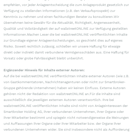
empfehlen, vor jeder Anlageentscheidung die zum Anlageprodukt gesetzlich zur
Verfügung zu stellenden Informationen (z.B. den Verkaufsprospekt) zur
Kenntnis zu nehmen und einen fachkundigen Berater zu konsultieren.Wir
übernehmen keine Gewähr für die Aktualität, Richtigkeit, Angemessenheit,
Qualität und Vollständigkeit der auf wallstreetONLINE zur Verfügung gestellten
Informationen.Machen Leser die bei wallstreetONLINE veröffentlichten Inhalte
zur Grundlage eigener Anlageentscheidungen, so geschieht dies auf eigenes
Risiko. Soweit rechtlich zulässig, schließen wir unsere Haftung für etwaige
direkt oder indirekt damit verbundene Vermögensschäden aus. Eine Haftung für
Vorsatz oder grobe Fahrlässigkeit bleibt unberührt.
Ergänzender Hinweis für Inhalte externer Autoren:
Auf die bei wallstreetONLINE veröffentlichten Inhalte externer Autoren (wie z.B.
von Gastkommentatoren, Nachrichtenagenturen oder nicht zur Smartbroker-
Gruppe gehörende Unternehmen) haben wir keinen Einfluss. Externe Autoren
gehören nicht der Redaktion von wallstreetONLINE an.Für die Inhalte sind
ausschließlich die jeweiligen externen Autoren verantwortlich. Ihre bei
wallstreetONLINE veröffentlichten Inhalte sind nicht von Anlageinteressen der
Smartbroker Holding AG, ihrer verbundenen Unternehmen, ihrer Organe oder
ihrer Mitarbeiter bestimmt und spiegeln nicht notwendigerweise die Meinungen
und Auffassungen ihrer Organe oder ihrer Mitarbeiter bzw. der Organe ihrer
verbundenen Unternehmen wider. Sie sind insbesondere nicht als Aufforderung