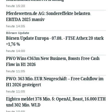
heute 15:20
Pferdewetten.de AG: Sondereffekte belasten
EBITDA 2025 massiv
heute 14:05
Börsen Update
Börsen Update Europa - 07.08. - FTSE Athex 20 stark
+1,76 %
heute 14:00
PWO Wins €363m New Business, Boosts Free Cash
Flow in H1 2026
heute 11:05
PWO: 363 Mio. EUR Neugeschäft – Free Cashflow im
H1 2026 gesteigert
heute 11:05
Eightco meldet 378 Mio. $: OpenAI, Beast, 16.000 ETH
und 302 Mio. WLD
heute 10:55