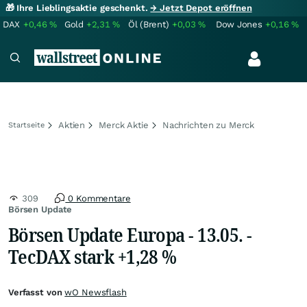
🎁 Ihre Lieblingsaktie geschenkt.
→ Jetzt Depot eröffnen
DAX
+0,46
%
Gold
+2,31
%
Öl (Brent)
+0,03
%
Dow Jones
+0,16
%
Aktien
Merck Aktie
Nachrichten zu Merck
Startseite
309
0 Kommentare
Börsen Update
Börsen Update Europa - 13.05. -
TecDAX stark +1,28 %
Verfasst von
wO Newsflash