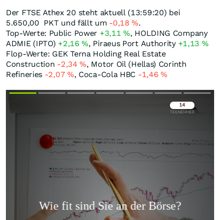
Der FTSE Athex 20 steht aktuell (13:59:20) bei
5.650,00
PKT
und fällt um
-0,18
%
.
Top-Werte: Public Power
+3,11
%
, HOLDING Company
ADMIE (IPTO)
+2,16
%
, Piraeus Port Authority
+1,13
%
Flop-Werte: GEK Terna Holding Real Estate
Construction
-2,34
%
, Motor Oil (Hellas) Corinth
Refineries
-2,07
%
, Coca-Cola HBC
-1,46
%
Überspringen
Überspringen