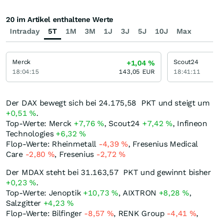
20 im Artikel enthaltene Werte
Intraday
5T
1M
3M
1J
3J
5J
10J
Max
Merck
Scout24
+1,04
%
18:04:15
143,05
EUR
18:41:11
Der DAX bewegt sich bei 24.175,58
PKT
und steigt um
+0,51
%
.
Top-Werte: Merck
+7,76
%
, Scout24
+7,42
%
, Infineon
Technologies
+6,32
%
Flop-Werte: Rheinmetall
-4,39
%
, Fresenius Medical
Care
-2,80
%
, Fresenius
-2,72
%
Der MDAX steht bei 31.163,57
PKT
und gewinnt bisher
+0,23
%
.
Top-Werte: Jenoptik
+10,73
%
, AIXTRON
+8,28
%
,
Salzgitter
+4,23
%
Flop-Werte: Bilfinger
-8,57
%
, RENK Group
-4,41
%
,