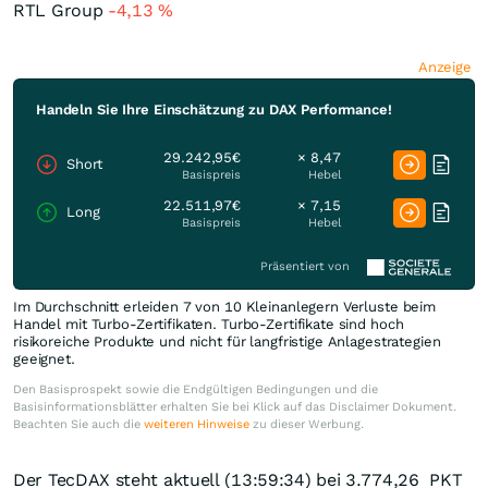
RTL Group
-4,13
%
Anzeige
Handeln Sie Ihre Einschätzung zu DAX Performance!
29.242,95€
× 8,47
Short
Basispreis
Hebel
22.511,97€
× 7,15
Long
Basispreis
Hebel
Präsentiert von
Im Durchschnitt erleiden 7 von 10 Kleinanlegern Verluste beim
Handel mit Turbo-Zertifikaten. Turbo-Zertifikate sind hoch
risikoreiche Produkte und nicht für langfristige Anlagestrategien
geeignet.
Den Basisprospekt sowie die Endgültigen Bedingungen und die
Basisinformationsblätter erhalten Sie bei Klick auf das Disclaimer Dokument.
Beachten Sie auch die
weiteren Hinweise
zu dieser Werbung.
Der TecDAX steht aktuell (13:59:34) bei 3.774,26
PKT