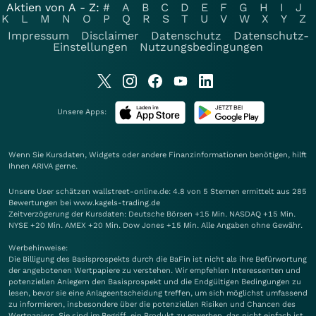
Aktien von A - Z:
#
A
B
C
D
E
F
G
H
I
J
K
L
M
N
O
P
Q
R
S
T
U
V
W
X
Y
Z
Impressum
Disclaimer
Datenschutz
Datenschutz-
Einstellungen
Nutzungsbedingungen
Unsere Apps:
Wenn Sie Kursdaten, Widgets oder andere Finanzinformationen benötigen, hilft
Ihnen
ARIVA
gerne.
Unsere User schätzen wallstreet-online.de: 4.8 von 5 Sternen ermittelt aus 285
Bewertungen bei www.kagels-trading.de
Zeitverzögerung der Kursdaten: Deutsche Börsen +15 Min. NASDAQ +15 Min.
NYSE +20 Min. AMEX +20 Min. Dow Jones +15 Min. Alle Angaben ohne Gewähr.
Werbehinweise:
Die Billigung des Basisprospekts durch die BaFin ist nicht als ihre Befürwortung
der angebotenen Wertpapiere zu verstehen. Wir empfehlen Interessenten und
potenziellen Anlegern den Basisprospekt und die Endgültigen Bedingungen zu
lesen, bevor sie eine Anlageentscheidung treffen, um sich möglichst umfassend
zu informieren, insbesondere über die potenziellen Risiken und Chancen des
Wertpapiers. Sie sind im Begriff, ein Produkt zu erwerben, das nicht einfach ist