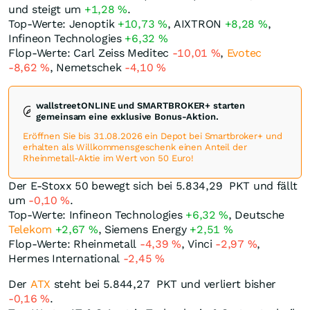
und steigt um
+1,28
%
.
Top-Werte: Jenoptik
+10,73
%
, AIXTRON
+8,28
%
,
Infineon Technologies
+6,32
%
Flop-Werte: Carl Zeiss Meditec
-10,01
%
,
Evotec
-8,62
%
, Nemetschek
-4,10
%
wallstreetONLINE und SMARTBROKER+ starten
gemeinsam eine exklusive Bonus-Aktion.
Eröffnen Sie bis 31.08.2026 ein Depot bei Smartbroker+ und
erhalten als Willkommensgeschenk einen Anteil der
Rheinmetall-Aktie im Wert von 50 Euro!
Der E-Stoxx 50 bewegt sich bei 5.834,29
PKT
und fällt
um
-0,10
%
.
Top-Werte: Infineon Technologies
+6,32
%
, Deutsche
Telekom
+2,67
%
, Siemens Energy
+2,51
%
Flop-Werte: Rheinmetall
-4,39
%
, Vinci
-2,97
%
,
Hermes International
-2,45
%
Der
ATX
steht bei 5.844,27
PKT
und verliert bisher
-0,16
%
.