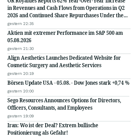
OR Royalties Reports 62% Year-Over-Year Increase
in Revenues and Cash Flows from Operations in Q2
2026 and Continued Share Repurchases Under the
Normal Course Issuer Bid
gestern 22:35
Aktien mit extremer Performance im S&P 500 am
05.08.2026
gestern 21:30
Align Aesthetics Launches Dedicated Website for
Cosmetic Surgery and Aesthetic Services
gestern 20:19
Börsen Update USA - 05.08. - Dow Jones stark +0,74 %
gestern 20:00
Sego Resources Announces Options for Directors,
Officers, Consultants, and Employees
gestern 19:09
Iran: Wo ist der Deal? Extrem bullische
Positionierung als Gefahr!