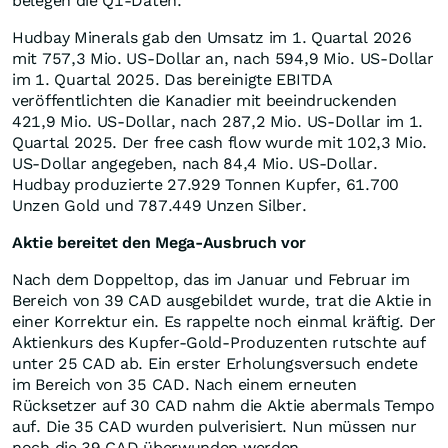
belegen die Q1-Daten.
Hudbay Minerals gab den Umsatz im 1. Quartal 2026
mit 757,3 Mio. US-Dollar an, nach 594,9 Mio. US-Dollar
im 1. Quartal 2025. Das bereinigte EBITDA
veröffentlichten die Kanadier mit beeindruckenden
421,9 Mio. US-Dollar, nach 287,2 Mio. US-Dollar im 1.
Quartal 2025. Der free cash flow wurde mit 102,3 Mio.
US-Dollar angegeben, nach 84,4 Mio. US-Dollar.
Hudbay produzierte 27.929 Tonnen Kupfer, 61.700
Unzen Gold und 787.449 Unzen Silber.
Aktie bereitet den Mega-Ausbruch vor
Nach dem Doppeltop, das im Januar und Februar im
Bereich von 39 CAD ausgebildet wurde, trat die Aktie in
einer Korrektur ein. Es rappelte noch einmal kräftig. Der
Aktienkurs des Kupfer-Gold-Produzenten rutschte auf
unter 25 CAD ab. Ein erster Erholungsversuch endete
im Bereich von 35 CAD. Nach einem erneuten
Rücksetzer auf 30 CAD nahm die Aktie abermals Tempo
auf. Die 35 CAD wurden pulverisiert. Nun müssen nur
noch die 39 CAD überwunden werden.