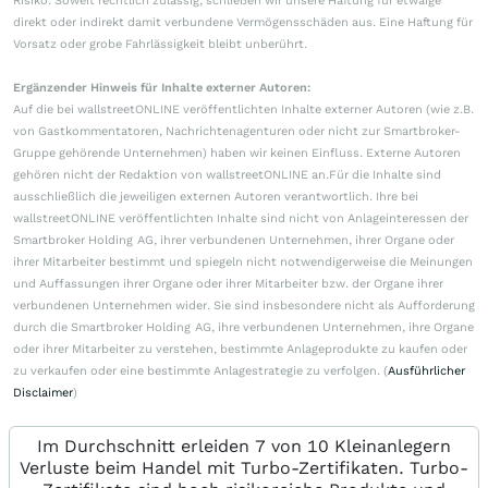
Risiko. Soweit rechtlich zulässig, schließen wir unsere Haftung für etwaige
direkt oder indirekt damit verbundene Vermögensschäden aus. Eine Haftung für
Vorsatz oder grobe Fahrlässigkeit bleibt unberührt.
Ergänzender Hinweis für Inhalte externer Autoren:
Auf die bei wallstreetONLINE veröffentlichten Inhalte externer Autoren (wie z.B.
von Gastkommentatoren, Nachrichtenagenturen oder nicht zur Smartbroker-
Gruppe gehörende Unternehmen) haben wir keinen Einfluss. Externe Autoren
gehören nicht der Redaktion von wallstreetONLINE an.Für die Inhalte sind
ausschließlich die jeweiligen externen Autoren verantwortlich. Ihre bei
wallstreetONLINE veröffentlichten Inhalte sind nicht von Anlageinteressen der
Smartbroker Holding AG, ihrer verbundenen Unternehmen, ihrer Organe oder
ihrer Mitarbeiter bestimmt und spiegeln nicht notwendigerweise die Meinungen
und Auffassungen ihrer Organe oder ihrer Mitarbeiter bzw. der Organe ihrer
verbundenen Unternehmen wider. Sie sind insbesondere nicht als Aufforderung
durch die Smartbroker Holding AG, ihre verbundenen Unternehmen, ihre Organe
oder ihrer Mitarbeiter zu verstehen, bestimmte Anlageprodukte zu kaufen oder
zu verkaufen oder eine bestimmte Anlagestrategie zu verfolgen. (
Ausführlicher
Disclaimer
)
Im Durchschnitt erleiden 7 von 10 Kleinanlegern
Verluste beim Handel mit Turbo-Zertifikaten. Turbo-