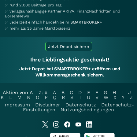
✅ rund 2.000 Beiträge pro Tag
✅ verlagsunabhängige Partner ARIVA, FinanzNachrichten und
BörsenNews
✅ Jederzeit einfach handeln beim
SMARTBROKER+
✅ mehr als 25 Jahre Marktpräsenz
Jetzt Depot sichern
Ihre Lieblingsaktie geschenkt!
Jetzt Depot bei SMARTBROKER+ eröffnen und
Willkommensgeschenk sichern.
Aktien von A - Z:
#
A
B
C
D
E
F
G
H
I
J
K
L
M
N
O
P
Q
R
S
T
U
V
W
X
Y
Z
Impressum
Disclaimer
Datenschutz
Datenschutz-
Einstellungen
Nutzungsbedingungen