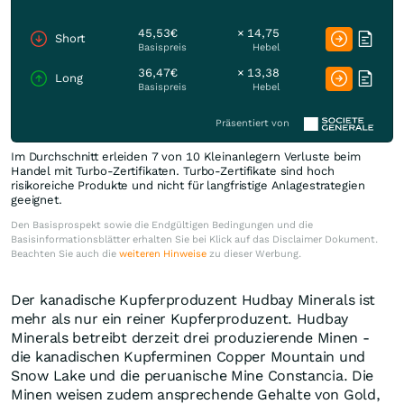
45,53€
× 14,75
Short
Basispreis
Hebel
36,47€
× 13,38
Long
Basispreis
Hebel
Präsentiert von
Im Durchschnitt erleiden 7 von 10 Kleinanlegern Verluste beim
Handel mit Turbo-Zertifikaten. Turbo-Zertifikate sind hoch
risikoreiche Produkte und nicht für langfristige Anlagestrategien
geeignet.
Den Basisprospekt sowie die Endgültigen Bedingungen und die
Basisinformationsblätter erhalten Sie bei Klick auf das Disclaimer Dokument.
Beachten Sie auch die
weiteren Hinweise
zu dieser Werbung.
Der kanadische Kupferproduzent Hudbay Minerals ist
mehr als nur ein reiner Kupferproduzent. Hudbay
Minerals betreibt derzeit drei produzierende Minen -
die kanadischen Kupferminen Copper Mountain und
Snow Lake und die peruanische Mine Constancia. Die
Minen weisen zudem ansprechende Gehalte von Gold,