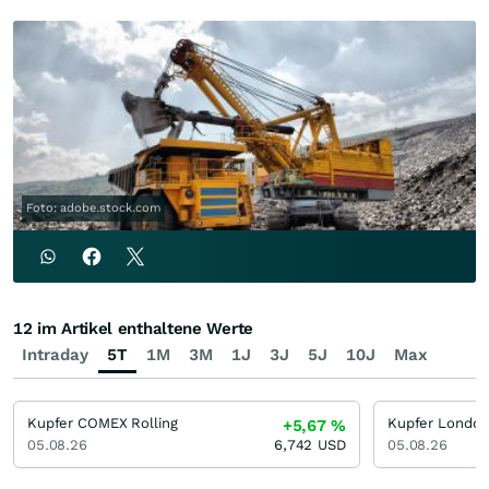
Foto: adobe.stock.com
12 im Artikel enthaltene Werte
Intraday
5T
1M
3M
1J
3J
5J
10J
Max
Kupfer COMEX Rolling
+5,67
%
05.08.26
6,742
USD
05.08.26