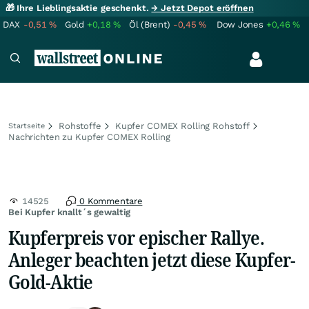
🎁 Ihre Lieblingsaktie geschenkt.
→ Jetzt Depot eröffnen
DAX
-0,51
%
Gold
+0,18
%
Öl (Brent)
-0,45
%
Dow Jones
+0,46
%
Rohstoffe
Kupfer COMEX Rolling Rohstoff
Startseite
Nachrichten zu Kupfer COMEX Rolling
14525
0 Kommentare
Bei Kupfer knallt´s gewaltig
Kupferpreis vor epischer Rallye.
Anleger beachten jetzt diese Kupfer-
Gold-Aktie