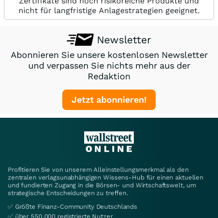
Zertifikate sind hoch risikoreiche Produkte und
nicht für langfristige Anlagestrategien geeignet.
Newsletter
Abonnieren Sie unsere kostenlosen Newsletter
und verpassen Sie nichts mehr aus der
Redaktion
Jetzt abonnieren!
Profitieren Sie von unserem Alleinstellungsmerkmal als den
zentralen verlagsunabhängigen Wissens-Hub für einen aktuellen
und fundierten Zugang in die Börsen- und Wirtschaftswelt, um
strategische Entscheidungen zu treffen.
✅ Größte Finanz-Community Deutschlands
✅ über 550.000 registrierte Nutzer