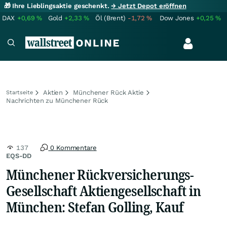
🎁 Ihre Lieblingsaktie geschenkt.
→ Jetzt Depot eröffnen
DAX
+0,69
%
Gold
+2,33
%
Öl (Brent)
-1,72
%
Dow Jones
+0,25
%
Aktien
Münchener Rück Aktie
Startseite
Nachrichten zu Münchener Rück
137
0 Kommentare
EQS-DD
Münchener Rückversicherungs-
Gesellschaft Aktiengesellschaft in
München: Stefan Golling, Kauf