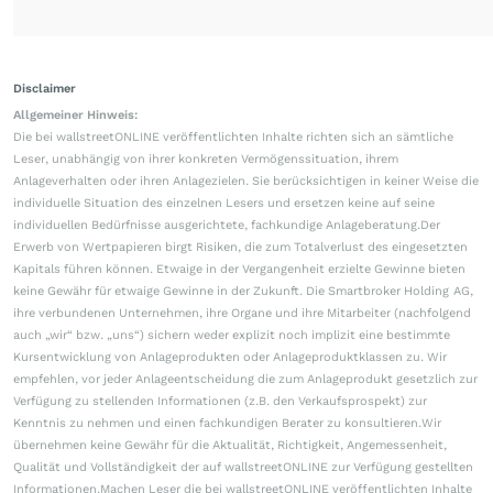
Disclaimer
Allgemeiner Hinweis:
Die bei wallstreetONLINE veröffentlichten Inhalte richten sich an sämtliche
Leser, unabhängig von ihrer konkreten Vermögenssituation, ihrem
Anlageverhalten oder ihren Anlagezielen. Sie berücksichtigen in keiner Weise die
individuelle Situation des einzelnen Lesers und ersetzen keine auf seine
individuellen Bedürfnisse ausgerichtete, fachkundige Anlageberatung.Der
Erwerb von Wertpapieren birgt Risiken, die zum Totalverlust des eingesetzten
Kapitals führen können. Etwaige in der Vergangenheit erzielte Gewinne bieten
keine Gewähr für etwaige Gewinne in der Zukunft. Die Smartbroker Holding AG,
ihre verbundenen Unternehmen, ihre Organe und ihre Mitarbeiter (nachfolgend
auch „wir“ bzw. „uns“) sichern weder explizit noch implizit eine bestimmte
Kursentwicklung von Anlageprodukten oder Anlageproduktklassen zu. Wir
empfehlen, vor jeder Anlageentscheidung die zum Anlageprodukt gesetzlich zur
Verfügung zu stellenden Informationen (z.B. den Verkaufsprospekt) zur
Kenntnis zu nehmen und einen fachkundigen Berater zu konsultieren.Wir
übernehmen keine Gewähr für die Aktualität, Richtigkeit, Angemessenheit,
Qualität und Vollständigkeit der auf wallstreetONLINE zur Verfügung gestellten
Informationen.Machen Leser die bei wallstreetONLINE veröffentlichten Inhalte