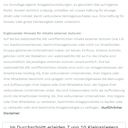
zur Grundlage eigener Anlageentscheidungen, so geschieht dies auf eigenes
Risiko. Soweit rechtlich zulässig, schließen wir unsere Haftung für etwaige
direkt oder indirekt damit verbundene Vermögensschäden aus. Eine Haftung für
Vorsatz oder grobe Fahrlässigkeit bleibt unberührt.
Ergänzender Hinweis für Inhalte externer Autoren:
Auf die bei wallstreetONLINE veröffentlichten Inhalte externer Autoren (wie z.B.
von Gastkommentatoren, Nachrichtenagenturen oder nicht zur Smartbroker-
Gruppe gehörende Unternehmen) haben wir keinen Einfluss. Externe Autoren
gehören nicht der Redaktion von wallstreetONLINE an.Für die Inhalte sind
ausschließlich die jeweiligen externen Autoren verantwortlich. Ihre bei
wallstreetONLINE veröffentlichten Inhalte sind nicht von Anlageinteressen der
Smartbroker Holding AG, ihrer verbundenen Unternehmen, ihrer Organe oder
ihrer Mitarbeiter bestimmt und spiegeln nicht notwendigerweise die Meinungen
und Auffassungen ihrer Organe oder ihrer Mitarbeiter bzw. der Organe ihrer
verbundenen Unternehmen wider. Sie sind insbesondere nicht als Aufforderung
durch die Smartbroker Holding AG, ihre verbundenen Unternehmen, ihre Organe
oder ihrer Mitarbeiter zu verstehen, bestimmte Anlageprodukte zu kaufen oder
zu verkaufen oder eine bestimmte Anlagestrategie zu verfolgen. (
Ausführlicher
Disclaimer
)
Im Durchschnitt erleiden 7 von 10 Kleinanlegern