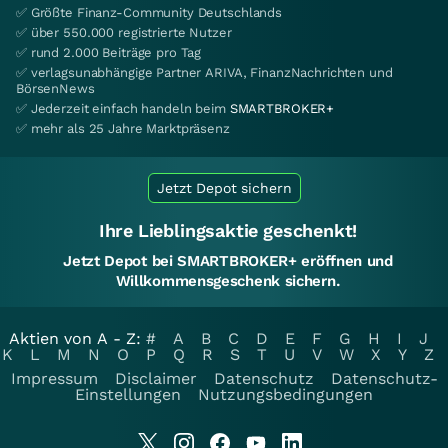
✅ Größte Finanz-Community Deutschlands
✅ über 550.000 registrierte Nutzer
✅ rund 2.000 Beiträge pro Tag
✅ verlagsunabhängige Partner ARIVA, FinanzNachrichten und
BörsenNews
✅ Jederzeit einfach handeln beim
SMARTBROKER+
✅ mehr als 25 Jahre Marktpräsenz
Jetzt Depot sichern
Ihre Lieblingsaktie geschenkt!
Jetzt Depot bei SMARTBROKER+ eröffnen und
Willkommensgeschenk sichern.
Aktien von A - Z:
#
A
B
C
D
E
F
G
H
I
J
K
L
M
N
O
P
Q
R
S
T
U
V
W
X
Y
Z
Impressum
Disclaimer
Datenschutz
Datenschutz-
Einstellungen
Nutzungsbedingungen