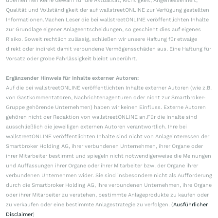
übernehmen keine Gewähr für die Aktualität, Richtigkeit, Angemessenheit,
Qualität und Vollständigkeit der auf wallstreetONLINE zur Verfügung gestellten
Informationen.Machen Leser die bei wallstreetONLINE veröffentlichten Inhalte
zur Grundlage eigener Anlageentscheidungen, so geschieht dies auf eigenes
Risiko. Soweit rechtlich zulässig, schließen wir unsere Haftung für etwaige
direkt oder indirekt damit verbundene Vermögensschäden aus. Eine Haftung für
Vorsatz oder grobe Fahrlässigkeit bleibt unberührt.
Ergänzender Hinweis für Inhalte externer Autoren:
Auf die bei wallstreetONLINE veröffentlichten Inhalte externer Autoren (wie z.B.
von Gastkommentatoren, Nachrichtenagenturen oder nicht zur Smartbroker-
Gruppe gehörende Unternehmen) haben wir keinen Einfluss. Externe Autoren
gehören nicht der Redaktion von wallstreetONLINE an.Für die Inhalte sind
ausschließlich die jeweiligen externen Autoren verantwortlich. Ihre bei
wallstreetONLINE veröffentlichten Inhalte sind nicht von Anlageinteressen der
Smartbroker Holding AG, ihrer verbundenen Unternehmen, ihrer Organe oder
ihrer Mitarbeiter bestimmt und spiegeln nicht notwendigerweise die Meinungen
und Auffassungen ihrer Organe oder ihrer Mitarbeiter bzw. der Organe ihrer
verbundenen Unternehmen wider. Sie sind insbesondere nicht als Aufforderung
durch die Smartbroker Holding AG, ihre verbundenen Unternehmen, ihre Organe
oder ihrer Mitarbeiter zu verstehen, bestimmte Anlageprodukte zu kaufen oder
zu verkaufen oder eine bestimmte Anlagestrategie zu verfolgen. (
Ausführlicher
Disclaimer
)