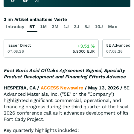
3 im Artikel enthaltene Werte
Intraday
5T
1M
3M
1J
3J
5J
10J
Max
Issuer Direct
+3,51
%
07.08.26
5,9000
EUR
07.08.26
First Boric Acid Offtake Agreement Signed, Specialty
Product Development and Financing Efforts Advance
HESPERIA, CA /
ACCESS Newswire
/ May 13, 2026 /
5E
Advanced Materials, Inc. ("5E" or the "Company")
highlighted significant commercial, operational, and
financing progress during the third quarter of the fiscal
2026 conference call as it advances development of its
Fort Cady Project.
Key quarterly highlights included: