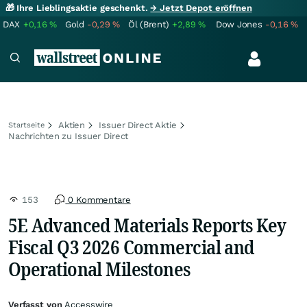
🎁 Ihre Lieblingsaktie geschenkt.
→ Jetzt Depot eröffnen
DAX
+0,16
%
Gold
-0,29
%
Öl (Brent)
+2,89
%
Dow Jones
-0,16
%
Aktien
Issuer Direct Aktie
Startseite
Nachrichten zu Issuer Direct
153
0 Kommentare
5E Advanced Materials Reports Key
Fiscal Q3 2026 Commercial and
Operational Milestones
Verfasst von
Accesswire