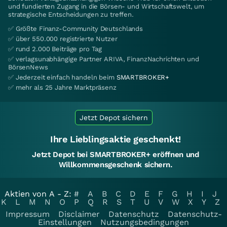
und fundierten Zugang in die Börsen- und Wirtschaftswelt, um
strategische Entscheidungen zu treffen.
✅ Größte Finanz-Community Deutschlands
✅ über 550.000 registrierte Nutzer
✅ rund 2.000 Beiträge pro Tag
✅ verlagsunabhängige Partner ARIVA, FinanzNachrichten und
BörsenNews
✅ Jederzeit einfach handeln beim
SMARTBROKER+
✅ mehr als 25 Jahre Marktpräsenz
Jetzt Depot sichern
Ihre Lieblingsaktie geschenkt!
Jetzt Depot bei SMARTBROKER+ eröffnen und
Willkommensgeschenk sichern.
Aktien von A - Z:
#
A
B
C
D
E
F
G
H
I
J
K
L
M
N
O
P
Q
R
S
T
U
V
W
X
Y
Z
Impressum
Disclaimer
Datenschutz
Datenschutz-
Einstellungen
Nutzungsbedingungen