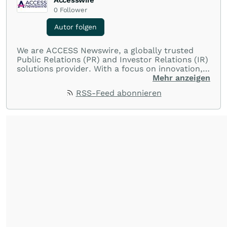
Accesswire
0
Follower
Autor folgen
We are ACCESS Newswire, a globally trusted
Public Relations (PR) and Investor Relations (IR)
solutions provider. With a focus on innovation,
customer service, and value-driven offerings,
Mehr anzeigen
ACCESS Newswire empowers brands to connect
RSS-Feed abonnieren
with their audiences where it matters most.
From startups and scale-ups to multi-billion-
dollar global brands, we ensure your most
important moments make an impact and
resonate with your audiences.