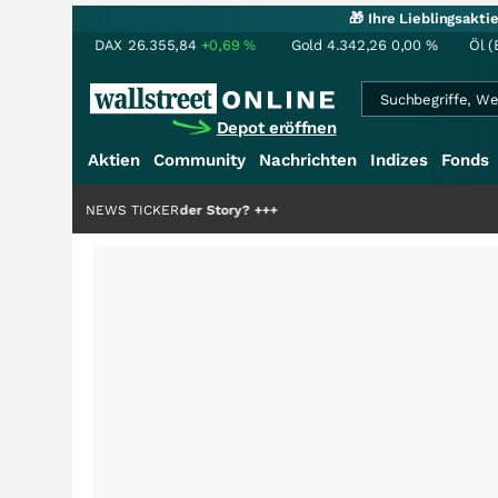
🎁 Ihre Lieblingsakt
DAX
26.355,84
+0,69
%
Gold
4.342,26
0,00
%
Öl (
Depot eröffnen
Aktien
Community
Nachrichten
Indizes
Fonds
die Hälfte der Story?
NEWS TICKER
+++