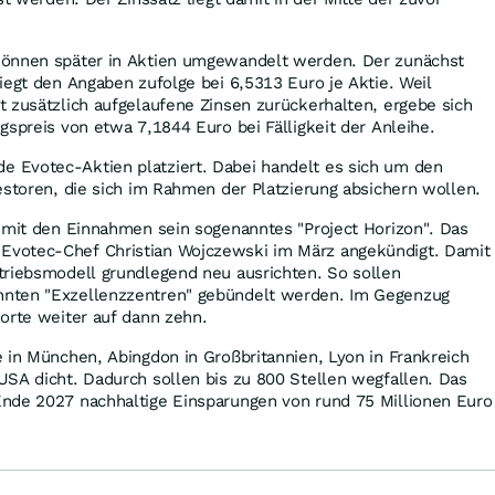
können später in Aktien umgewandelt werden. Der zunächst
iegt den Angaben zufolge bei 6,5313 Euro je Aktie. Weil
 zusätzlich aufgelaufene Zinsen zurückerhalten, ergebe sich
gspreis von etwa 7,1844 Euro bei Fälligkeit der Anleihe.
Evotec-Aktien platziert. Dabei handelt es sich um den
estoren, die sich im Rahmen der Platzierung absichern wollen.
n mit den Einnahmen sein sogenanntes "Project Horizon". Das
votec-Chef Christian Wojczewski im März angekündigt. Damit
triebsmodell grundlegend neu ausrichten. So sollen
nten "Exzellenzzentren" gebündelt werden. Im Gegenzug
orte weiter auf dann zehn.
 in München, Abingdon in Großbritannien, Lyon in Frankreich
SA dicht. Dadurch sollen bis zu 800 Stellen wegfallen. Das
nde 2027 nachhaltige Einsparungen von rund 75 Millionen Euro