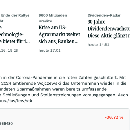
 Ende der Rallye
$600 Milliarden
Dividenden-Radar
30 Jahre
cht
Kredite
e
Krise am US-
Dividendenwachst
echnologie-
Agrarmarkt weitet
Diese Aktie glänzt 
 bietet für ihr
sich aus, Banken
Traum-Renditen
heute 14:51
 so viel wie
werden nervös
.26, 19:28
heute 17:01
 eine zweite!
in der Corona-Pandemie in die roten Zahlen geschlittert. Mit
i 2024 amtierende Wojczewski das Unternehmen wieder in die
rkündeten Sparmaßnahmen waren bereits umfassende
e Schließungen und Stellenstreichungen vorausgegangen. Auch
aus./tav/lew/stk
-36,72
%
566480