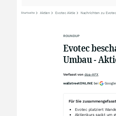
Aktien
Evotec Aktie
Nachrichten zu Evote
Startseite
ROUNDUP
Evotec bescha
Umbau - Akti
Verfasst von
dpa-AFX
wallstreetONLINE
bei
Google
Für Sie zusammengefass
Evotec platziert Wand
Aktienkurs sackt um g