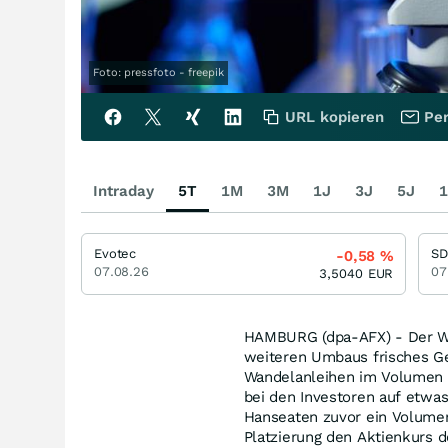
Foto: pressfoto - freepik
URL kopieren
Per
Intraday
5T
1M
3M
1J
3J
5J
1
Evotec
S
-0,58
%
07.08.26
07
3,5040
EUR
HAMBURG (dpa-AFX) - Der Wir
weiteren Umbaus frisches Ge
Wandelanleihen im Volumen v
bei den Investoren auf etwas
Hanseaten zuvor ein Volumen
Platzierung den Aktienkurs d