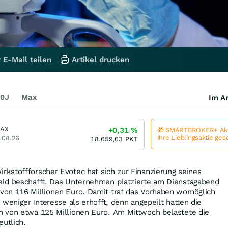
 E-Mail teilen
Artikel drucken
0J
Max
Im Ar
DAX
+0,31
%
🎁 SMARTBROKER+ Akt
Ihre Lieblingsaktie ge
.08.26
18.659,63
PKT
kstoffforscher Evotec hat sich zur Finanzierung seines
ld beschafft. Das Unternehmen platzierte am Dienstagabend
on 116 Millionen Euro. Damit traf das Vorhaben womöglich
 weniger Interesse als erhofft, denn angepeilt hatten die
 von etwa 125 Millionen Euro. Am Mittwoch belastete die
eutlich.