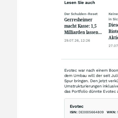
Lesen Sie auch
Der Schulden-Reset
Keine
Gerresheimer
in Si
Dies
macht Kasse: 1,5
Biot
Milliarden lassen
Aktie
die Aktie
29.07.26, 12:26
Geld
explodieren
27.07
kaum
Evotec war nach einem Boom 
dem Umbau will der seit Jul
Spur bringen. Den jetzt ve
Umstrukturierungen inklusiv
das Portfolio dünnte Evotec 
Evotec
ISIN:
DE0005664809
WKN: