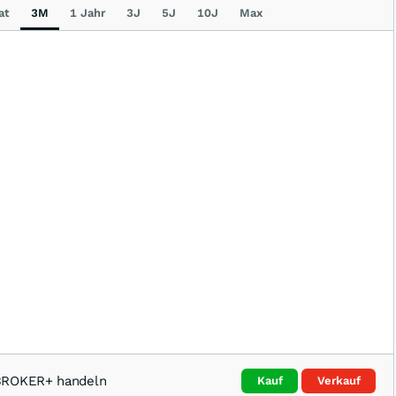
at
3M
1 Jahr
3J
5J
10J
Max
TBROKER+ handeln
Kauf
Verkauf