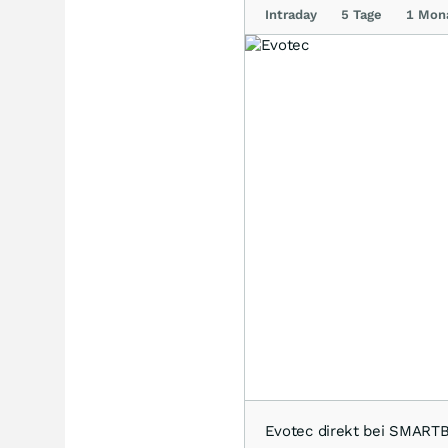
Intraday
5 Tage
1 Mon
Evotec direkt bei SMAR