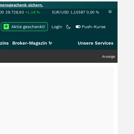
mensgeschenk sichern.
00
29.728,93
+1,18
%
EUR/USD
1,15587
0,00
%
Aktie geschenkt!
Login
Push-Kurse
zins
Broker-Magazin ✨
Unsere Services
Anzeige