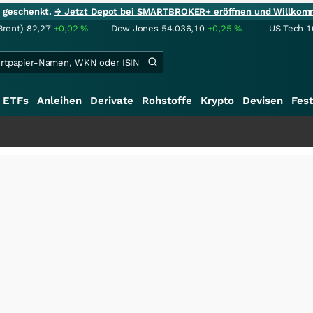
ie geschenkt.
→ Jetzt Depot bei SMARTBROKER+ eröffnen und Willkom
Brent)
82,27
+0,02
%
Dow Jones
54.036,10
+0,25
%
US Tech 1
ETFs
Anleihen
Derivate
Rohstoffe
Krypto
Devisen
Fest