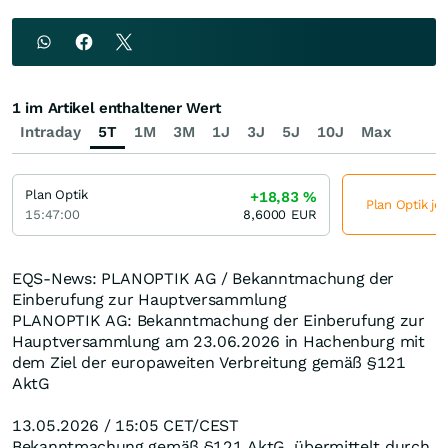
1 im Artikel enthaltener Wert
Intraday
5T
1M
3M
1J
3J
5J
10J
Max
Plan Optik
+18,83
%
Plan Optik je
15:47:00
8,6000
EUR
EQS-News: PLANOPTIK AG / Bekanntmachung der
Einberufung zur Hauptversammlung
PLANOPTIK AG: Bekanntmachung der Einberufung zur
Hauptversammlung am 23.06.2026 in Hachenburg mit
dem Ziel der europaweiten Verbreitung gemäß §121
AktG
13.05.2026 / 15:05 CET/CEST
Bekanntmachung gemäß §121 AktG, übermittelt durch