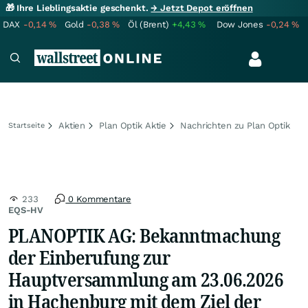
🎁 Ihre Lieblingsaktie geschenkt.
→ Jetzt Depot eröffnen
DAX
-0,14
%
Gold
-0,38
%
Öl (Brent)
+4,43
%
Dow Jones
-0,24
%
Aktien
Plan Optik Aktie
Nachrichten zu Plan Optik
Startseite
233
0 Kommentare
EQS-HV
PLANOPTIK AG: Bekanntmachung
der Einberufung zur
Hauptversammlung am 23.06.2026
in Hachenburg mit dem Ziel der