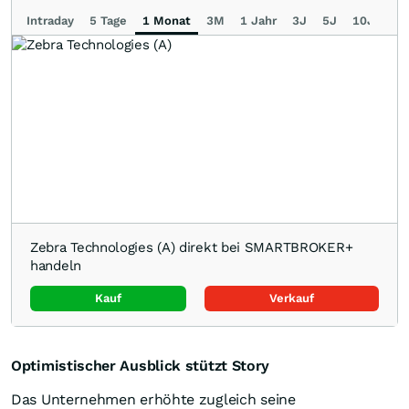
Intraday
5 Tage
1 Monat
3M
1 Jahr
3J
5J
10J
Ma
Zebra Technologies (A) direkt bei SMARTBROKER+
handeln
Kauf
Verkauf
Optimistischer Ausblick stützt Story
Das Unternehmen erhöhte zugleich seine