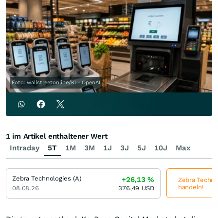
Foto: wallstreetonline/KI - OpenAI
1 im Artikel enthaltener Wert
Intraday
5T
1M
3M
1J
3J
5J
10J
Max
Zebra Technologies (A)
+26,13
%
Zebra Technol
handeln!
08.08.26
376,49
USD