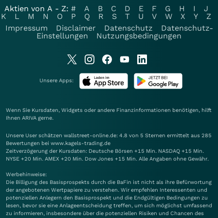
Aktien von A - Z:
#
A
B
C
D
E
F
G
H
I
J
K
L
M
N
O
P
Q
R
S
T
U
V
W
X
Y
Z
Impressum
Disclaimer
Datenschutz
Datenschutz-
Einstellungen
Nutzungsbedingungen
Unsere Apps:
Wenn Sie Kursdaten, Widgets oder andere Finanzinformationen benötigen, hilft
Ihnen
ARIVA
gerne.
Unsere User schätzen wallstreet-online.de: 4.8 von 5 Sternen ermittelt aus 285
Bewertungen bei www.kagels-trading.de
Zeitverzögerung der Kursdaten: Deutsche Börsen +15 Min. NASDAQ +15 Min.
NYSE +20 Min. AMEX +20 Min. Dow Jones +15 Min. Alle Angaben ohne Gewähr.
Werbehinweise:
Die Billigung des Basisprospekts durch die BaFin ist nicht als ihre Befürwortung
der angebotenen Wertpapiere zu verstehen. Wir empfehlen Interessenten und
potenziellen Anlegern den Basisprospekt und die Endgültigen Bedingungen zu
lesen, bevor sie eine Anlageentscheidung treffen, um sich möglichst umfassend
zu informieren, insbesondere über die potenziellen Risiken und Chancen des