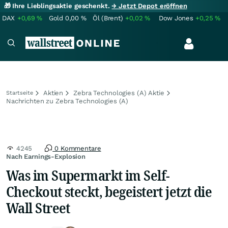
🎁 Ihre Lieblingsaktie geschenkt.
→ Jetzt Depot eröffnen
DAX
+0,69
%
Gold
0,00
%
Öl (Brent)
+0,02
%
Dow Jones
+0,25
%
Aktien
Zebra Technologies (A) Aktie
Startseite
Nachrichten zu Zebra Technologies (A)
4245
0 Kommentare
Nach Earnings-Explosion
Was im Supermarkt im Self-
Checkout steckt, begeistert jetzt die
Wall Street