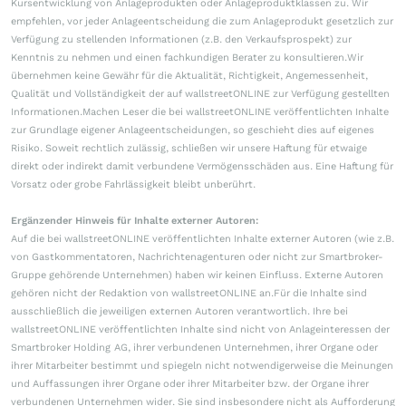
Kursentwicklung von Anlageprodukten oder Anlageproduktklassen zu. Wir
empfehlen, vor jeder Anlageentscheidung die zum Anlageprodukt gesetzlich zur
Verfügung zu stellenden Informationen (z.B. den Verkaufsprospekt) zur
Kenntnis zu nehmen und einen fachkundigen Berater zu konsultieren.Wir
übernehmen keine Gewähr für die Aktualität, Richtigkeit, Angemessenheit,
Qualität und Vollständigkeit der auf wallstreetONLINE zur Verfügung gestellten
Informationen.Machen Leser die bei wallstreetONLINE veröffentlichten Inhalte
zur Grundlage eigener Anlageentscheidungen, so geschieht dies auf eigenes
Risiko. Soweit rechtlich zulässig, schließen wir unsere Haftung für etwaige
direkt oder indirekt damit verbundene Vermögensschäden aus. Eine Haftung für
Vorsatz oder grobe Fahrlässigkeit bleibt unberührt.
Ergänzender Hinweis für Inhalte externer Autoren:
Auf die bei wallstreetONLINE veröffentlichten Inhalte externer Autoren (wie z.B.
von Gastkommentatoren, Nachrichtenagenturen oder nicht zur Smartbroker-
Gruppe gehörende Unternehmen) haben wir keinen Einfluss. Externe Autoren
gehören nicht der Redaktion von wallstreetONLINE an.Für die Inhalte sind
ausschließlich die jeweiligen externen Autoren verantwortlich. Ihre bei
wallstreetONLINE veröffentlichten Inhalte sind nicht von Anlageinteressen der
Smartbroker Holding AG, ihrer verbundenen Unternehmen, ihrer Organe oder
ihrer Mitarbeiter bestimmt und spiegeln nicht notwendigerweise die Meinungen
und Auffassungen ihrer Organe oder ihrer Mitarbeiter bzw. der Organe ihrer
verbundenen Unternehmen wider. Sie sind insbesondere nicht als Aufforderung