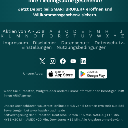
Ihre Lieblingsaktie geschenkt!
Jetzt Depot bei SMARTBROKER+ eröffnen und
Willkommensgeschenk sichern.
Aktien von A - Z:
#
A
B
C
D
E
F
G
H
I
J
K
L
M
N
O
P
Q
R
S
T
U
V
W
X
Y
Z
Impressum
Disclaimer
Datenschutz
Datenschutz-
Einstellungen
Nutzungsbedingungen
Unsere Apps:
Wenn Sie Kursdaten, Widgets oder andere Finanzinformationen benötigen, hilft
Ihnen
ARIVA
gerne.
Unsere User schätzen wallstreet-online.de: 4.8 von 5 Sternen ermittelt aus 285
Bewertungen bei www.kagels-trading.de
Zeitverzögerung der Kursdaten: Deutsche Börsen +15 Min. NASDAQ +15 Min.
NYSE +20 Min. AMEX +20 Min. Dow Jones +15 Min. Alle Angaben ohne Gewähr.