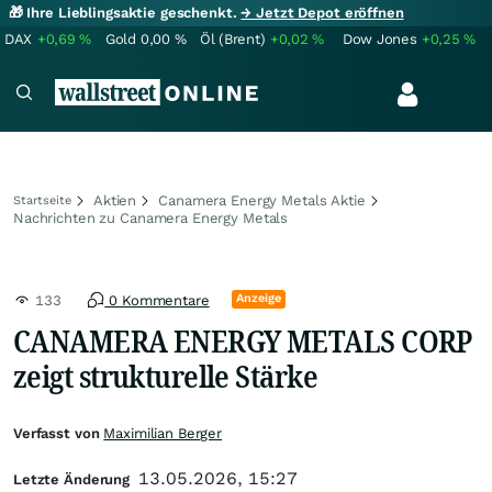
🎁 Ihre Lieblingsaktie geschenkt.
→ Jetzt Depot eröffnen
DAX
+0,69
%
Gold
0,00
%
Öl (Brent)
+0,02
%
Dow Jones
+0,25
%
Aktien
Canamera Energy Metals Aktie
Startseite
Nachrichten zu Canamera Energy Metals
Anzeige
133
0 Kommentare
CANAMERA ENERGY METALS CORP
zeigt strukturelle Stärke
Verfasst von
Maximilian Berger
13.05.2026, 15:27
Letzte Änderung