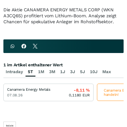
Die Aktie CANAMERA ENERGY METALS CORP (WKN
A3CQ6S) profitiert vom Lithium-Boom. Analyse zeigt
Chancen für spekulative Anleger im Rohstoffsektor.
1 im Artikel enthaltener Wert
Intraday
5T
1M
3M
1J
3J
5J
10J
Max
Canamera Energy Metals
-8,11
%
Canamera Ene
handeln!
07.08.26
0,1180
EUR
Beliebt