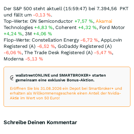
Der S&P 500 steht aktuell (15:59:47) bei 7.394,56
PKT
und fällt um
-0,13
%
.
Top-Werte: ON Semiconductor
+7,57
%
,
Akamai
Technologies
+4,83
%
, Coherent
+4,32
%
, Ford Motor
+4,24
%
, 3M
+4,06
%
Flop-Werte: Constellation Energy
-6,72
%
, AppLovin
Registered (A)
-6,52
%
, GoDaddy Registered (A)
-6,06
%
, The Trade Desk Registered (A)
-5,47
%
,
Moderna
-5,13
%
wallstreetONLINE und SMARTBROKER+ starten
gemeinsam eine exklusive Bonus-Aktion.
Eröffnen Sie bis 31.08.2026 ein Depot bei Smartbroker+ und
erhalten als Willkommensgeschenk einen Anteil der Nvidia-
Aktie im Wert von 50 Euro!
Schreibe Deinen Kommentar