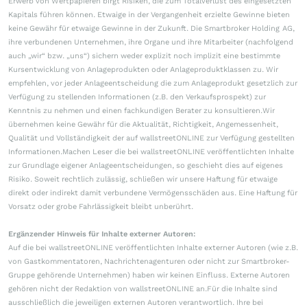
Erwerb von Wertpapieren birgt Risiken, die zum Totalverlust des eingesetzten
Kapitals führen können. Etwaige in der Vergangenheit erzielte Gewinne bieten
keine Gewähr für etwaige Gewinne in der Zukunft. Die Smartbroker Holding AG,
ihre verbundenen Unternehmen, ihre Organe und ihre Mitarbeiter (nachfolgend
auch „wir“ bzw. „uns“) sichern weder explizit noch implizit eine bestimmte
Kursentwicklung von Anlageprodukten oder Anlageproduktklassen zu. Wir
empfehlen, vor jeder Anlageentscheidung die zum Anlageprodukt gesetzlich zur
Verfügung zu stellenden Informationen (z.B. den Verkaufsprospekt) zur
Kenntnis zu nehmen und einen fachkundigen Berater zu konsultieren.Wir
übernehmen keine Gewähr für die Aktualität, Richtigkeit, Angemessenheit,
Qualität und Vollständigkeit der auf wallstreetONLINE zur Verfügung gestellten
Informationen.Machen Leser die bei wallstreetONLINE veröffentlichten Inhalte
zur Grundlage eigener Anlageentscheidungen, so geschieht dies auf eigenes
Risiko. Soweit rechtlich zulässig, schließen wir unsere Haftung für etwaige
direkt oder indirekt damit verbundene Vermögensschäden aus. Eine Haftung für
Vorsatz oder grobe Fahrlässigkeit bleibt unberührt.
Ergänzender Hinweis für Inhalte externer Autoren:
Auf die bei wallstreetONLINE veröffentlichten Inhalte externer Autoren (wie z.B.
von Gastkommentatoren, Nachrichtenagenturen oder nicht zur Smartbroker-
Gruppe gehörende Unternehmen) haben wir keinen Einfluss. Externe Autoren
gehören nicht der Redaktion von wallstreetONLINE an.Für die Inhalte sind
ausschließlich die jeweiligen externen Autoren verantwortlich. Ihre bei