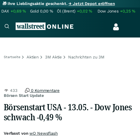
🎁 Ihre Lieblingsaktie geschenkt.
→ Jetzt Depot eröffnen
DAX
+0,69
%
Gold
0,00
%
Öl (Brent)
+0,02
%
Dow Jones
+0,25
%
Aktien
3M Aktie
Nachrichten zu 3M
Startseite
433
0 Kommentare
Börsen Start Update
Börsenstart USA - 13.05. - Dow Jones
schwach -0,49 %
Verfasst von
wO Newsflash