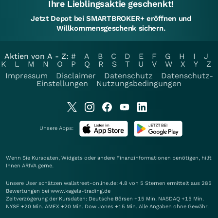
Ihre Lieblingsaktie geschenkt!
Jetzt Depot bei SMARTBROKER+ eröffnen und
Willkommensgeschenk sichern.
Aktien von A - Z:
#
A
B
C
D
E
F
G
H
I
J
K
L
M
N
O
P
Q
R
S
T
U
V
W
X
Y
Z
Impressum
Disclaimer
Datenschutz
Datenschutz-
Einstellungen
Nutzungsbedingungen
Unsere Apps:
Wenn Sie Kursdaten, Widgets oder andere Finanzinformationen benötigen, hilft
Ihnen
ARIVA
gerne.
Unsere User schätzen wallstreet-online.de: 4.8 von 5 Sternen ermittelt aus 285
Bewertungen bei www.kagels-trading.de
Zeitverzögerung der Kursdaten: Deutsche Börsen +15 Min. NASDAQ +15 Min.
NYSE +20 Min. AMEX +20 Min. Dow Jones +15 Min. Alle Angaben ohne Gewähr.