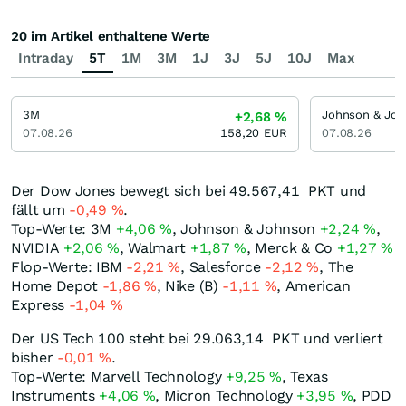
20 im Artikel enthaltene Werte
Intraday
5T
1M
3M
1J
3J
5J
10J
Max
3M
Johnson & Jo
+2,68
%
07.08.26
158,20
EUR
07.08.26
Der Dow Jones bewegt sich bei 49.567,41
PKT
und
fällt um
-0,49
%
.
Top-Werte: 3M
+4,06
%
, Johnson & Johnson
+2,24
%
,
NVIDIA
+2,06
%
, Walmart
+1,87
%
, Merck & Co
+1,27
%
Flop-Werte: IBM
-2,21
%
, Salesforce
-2,12
%
, The
Home Depot
-1,86
%
, Nike (B)
-1,11
%
, American
Express
-1,04
%
Der US Tech 100 steht bei 29.063,14
PKT
und verliert
bisher
-0,01
%
.
Top-Werte: Marvell Technology
+9,25
%
, Texas
Instruments
+4,06
%
, Micron Technology
+3,95
%
, PDD