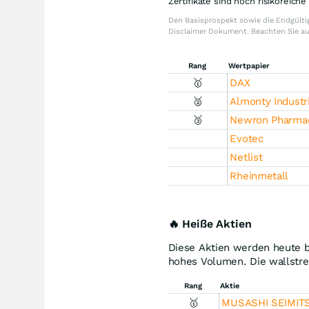
Zertifikate sind hoch risikoreich
Den Basisprospekt sowie die Endgültig
Disclaimer Dokument. Beachten Sie a
Rang
Wertpapier
🥇
DAX
🥈
Almonty Industr
🥉
Newron Pharmac
Evotec
Netlist
Rheinmetall
🔥 Heiße Aktien
Diese Aktien werden heute b
hohes Volumen. Die wallstre
Rang
Aktie
🥇
MUSASHI SEIMIT