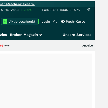
mensgeschenk sichern.
00
29.728,93
+1,18
%
EUR/USD
1,15587
0,00
%
Aktie geschenkt!
Login
Push-Kurse
zins
Broker-Magazin ✨
Unsere Services
Anzeige