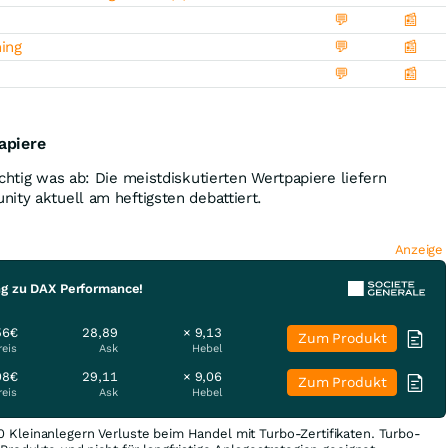
💬
📰
ning
💬
📰
💬
📰
apiere
chtig was ab: Die meistdiskutierten Wertpapiere liefern
ity aktuell am heftigsten debattiert.
Anzeige
ng zu DAX Performance!
56€
28,89
× 9,13
Zum Produkt
reis
Ask
Hebel
08€
29,11
× 9,06
Zum Produkt
reis
Ask
Hebel
0 Kleinanlegern Verluste beim Handel mit Turbo-Zertifikaten. Turbo-