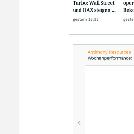
Turbo: Wall Street
oper
und DAX steigen,
Reko
Gold glänzt
doch
gestern 18:38
geste
däm
Antimony Resources
Wochenperformance: