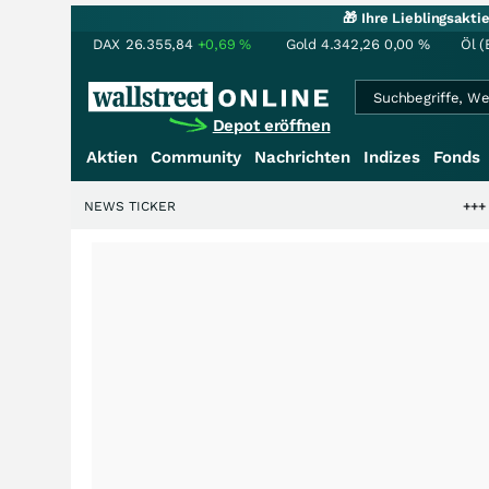
🎁 Ihre Lieblingsakt
DAX
26.355,84
+0,69
%
Gold
4.342,26
0,00
%
Öl (
Depot eröffnen
Aktien
Community
Nachrichten
Indizes
Fonds
NEWS TICKER
+++
Saga bei 0,53 CA