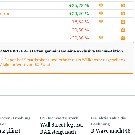
+25,79
%
💬
📰
ctors
+23,20
%
💬
📰
-16,84
%
💬
📰
-20,50
%
📰
-30,86
%
💬
📰
MARTBROKER+ starten gemeinsam eine exklusive Bonus-Aktion.
 ein Depot bei Smartbroker+ und erhalten als Willkommensgeschenk
-Aktie im Wert von 50 Euro!
denden-Erhöhung
US-Techwerte stark
Die Aktie zahlt die
Wall Street legt zu,
sier
Rechnung
anz glänzt
D-Wave macht 48
DAX steigt nach