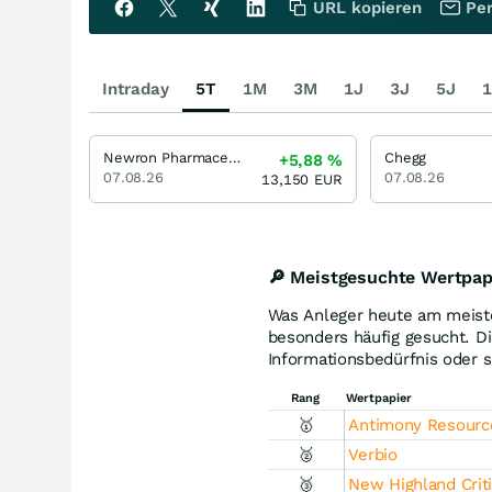
URL kopieren
Per
Intraday
5T
1M
3M
1J
3J
5J
1
Newron Pharmaceuticals
Chegg
+5,88
%
07.08.26
07.08.26
13,150
EUR
🔎 Meistgesuchte Wertpap
Was Anleger heute am meiste
besonders häufig gesucht. Die
Informationsbedürfnis oder s
Rang
Wertpapier
🥇
Antimony Resourc
🥈
Verbio
🥉
New Highland Criti