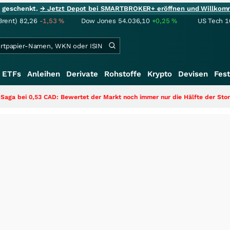
ie geschenkt.
→ Jetzt Depot bei SMARTBROKER+ eröffnen und Willkom
Brent)
82,26
-1,53
%
Dow Jones
54.036,10
+0,25
%
US Tech 1
ETFs
Anleihen
Derivate
Rohstoffe
Krypto
Devisen
Fest
D: Bewertet der Markt noch immer nur die Hälfte der Story?
+++