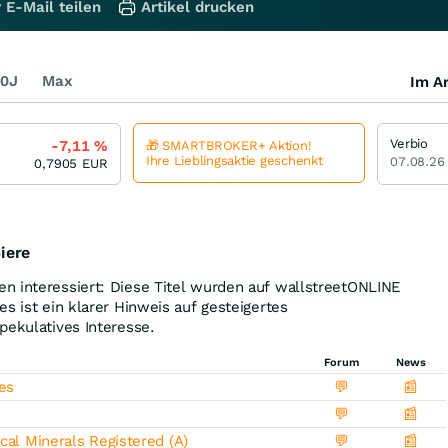
 E-Mail teilen
Artikel drucken
0J
Max
Im Ar
Verbio
-7,11
%
🎁 SMARTBROKER+ Aktion!
Ihre Lieblingsaktie geschenkt
07.08.26
0,7905
EUR
iere
n interessiert: Diese Titel wurden auf wallstreetONLINE
s ist ein klarer Hinweis auf gesteigertes
pekulatives Interesse.
Forum
News
es
💬
📰
💬
📰
cal Minerals Registered (A)
💬
📰