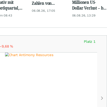
ativ mit
Millionen US-
Zahlen von
rdquartal,
Dollar Verlust – bei
Telekom, Henkel
06.08.26, 17:05
 KI-Kosten
nur 3,1 Millionen
rn 08:43
06.08.26, 13:29
pfen Gewinn
Umsatz
Platz 1
-9,68
%