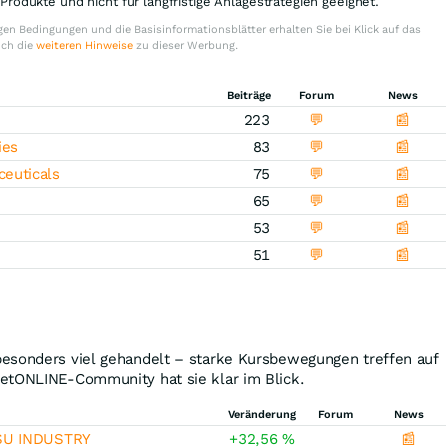
e Produkte und nicht für langfristige Anlagestrategien geeignet.
en Bedingungen und die Basisinformationsblätter erhalten Sie bei Klick auf das
uch die
weiteren Hinweise
zu dieser Werbung.
Beiträge
Forum
News
223
💬
📰
ies
83
💬
📰
euticals
75
💬
📰
65
💬
📰
53
💬
📰
51
💬
📰
esonders viel gehandelt – starke Kursbewegungen treffen auf
etONLINE-Community hat sie klar im Blick.
Veränderung
Forum
News
SU INDUSTRY
+32,56
%
📰