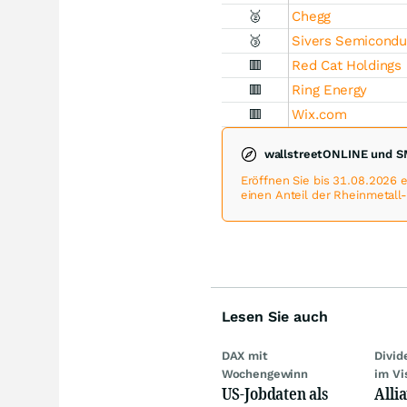
🥈
Chegg
🥉
Sivers Semicondu
🟥
Red Cat Holdings
🟥
Ring Energy
🟥
Wix.com
wallstreetONLINE und S
Eröffnen Sie bis 31.08.2026
einen Anteil der Rheinmetall
Lesen Sie auch
DAX mit
Divi
Wochengewinn
im Vi
US-Jobdaten als
Alli