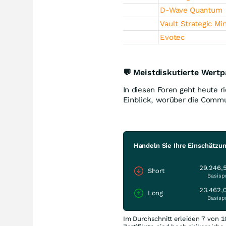
D-Wave Quantum
Vault Strategic Mi
Evotec
💬 Meistdiskutierte Wertp
In diesen Foren geht heute ri
Einblick, worüber die Commun
Handeln Sie Ihre Einschätzu
29.246,
Short
Basisp
23.462,
Long
Basisp
Im Durchschnitt erleiden 7 von 1