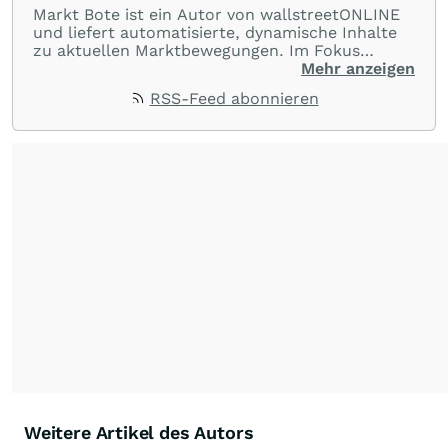
Markt Bote ist ein Autor von wallstreetONLINE
und liefert automatisierte, dynamische Inhalte
zu aktuellen Marktbewegungen. Im Fokus
stehen Tops und Flops, Branchentrends und
Mehr anzeigen
Impulse aus der Community. Ob Tech-Aktien,
RSS-Feed abonnieren
Rohstoffe oder Krypto – die Beiträge sind kurz,
prägnant und regen zur Diskussion an, sodass
Leser schnell einen Überblick gewinnen und
eigene Marktideen entwickeln können.
Weitere Artikel des Autors