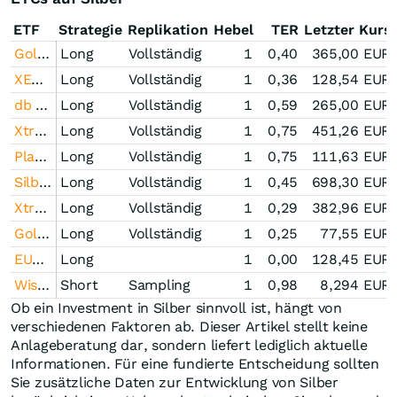
ETF
Strategie
Replikation
Hebel
TER
Letzter Kurs
Gold Bullion Securities
Long
Vollständig
1
0,40
365,00
EUR
XETRA Gold
Long
Vollständig
1
0,36
128,54
EUR
db Physical Gold ETC Euro Hedged
Long
Vollständig
1
0,59
265,00
EUR
Xtrackers Physical Silver EUR Hedged ETC
Long
Vollständig
1
0,75
451,26
EUR
Platin Index Zertifikat Open-End (DBETC)
Long
Vollständig
1
0,75
111,63
EUR
Silber Index Zertifikat Open-End (DBETC)
Long
Vollständig
1
0,45
698,30
EUR
Xtrackers Physical Gold ETC (EUR) der DB ETC plc
Long
Vollständig
1
0,29
382,96
EUR
Gold Index Zertifikat Open-End (iShares plc)
Long
Vollständig
1
0,25
77,55
EUR
EUWAX Gold
Long
1
0,00
128,45
EUR
WisdomTree Copper 1x Daily Short
Short
Sampling
1
0,98
8,294
EUR
Ob ein Investment in Silber sinnvoll ist, hängt von
verschiedenen Faktoren ab. Dieser Artikel stellt keine
Anlageberatung dar, sondern liefert lediglich aktuelle
Informationen. Für eine fundierte Entscheidung sollten
Sie zusätzliche Daten zur Entwicklung von Silber