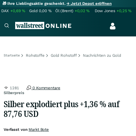
🎁 Ihre Lieblingsaktie geschenkt.
→ Jetzt Depot eröffnen
DAX
+0,69
%
Gold
0,00
%
Öl (Brent)
+0,02
%
Dow Jones
+0,25
%
Rohstoffe
Gold Rohstoff
Nachrichten zu Gold
Startseite
1281
0 Kommentare
Silberpreis
Silber explodiert plus +1,36 % auf
87,76 USD
Verfasst von
Markt Bote