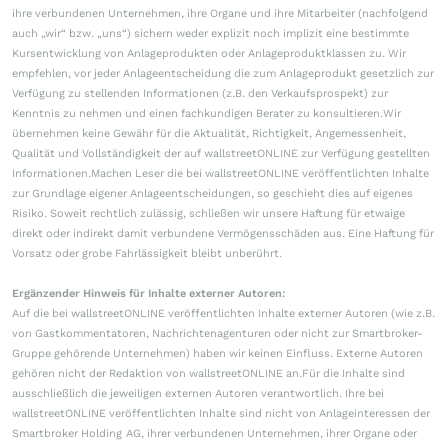
ihre verbundenen Unternehmen, ihre Organe und ihre Mitarbeiter (nachfolgend
auch „wir“ bzw. „uns“) sichern weder explizit noch implizit eine bestimmte
Kursentwicklung von Anlageprodukten oder Anlageproduktklassen zu. Wir
empfehlen, vor jeder Anlageentscheidung die zum Anlageprodukt gesetzlich zur
Verfügung zu stellenden Informationen (z.B. den Verkaufsprospekt) zur
Kenntnis zu nehmen und einen fachkundigen Berater zu konsultieren.Wir
übernehmen keine Gewähr für die Aktualität, Richtigkeit, Angemessenheit,
Qualität und Vollständigkeit der auf wallstreetONLINE zur Verfügung gestellten
Informationen.Machen Leser die bei wallstreetONLINE veröffentlichten Inhalte
zur Grundlage eigener Anlageentscheidungen, so geschieht dies auf eigenes
Risiko. Soweit rechtlich zulässig, schließen wir unsere Haftung für etwaige
direkt oder indirekt damit verbundene Vermögensschäden aus. Eine Haftung für
Vorsatz oder grobe Fahrlässigkeit bleibt unberührt.
Ergänzender Hinweis für Inhalte externer Autoren:
Auf die bei wallstreetONLINE veröffentlichten Inhalte externer Autoren (wie z.B.
von Gastkommentatoren, Nachrichtenagenturen oder nicht zur Smartbroker-
Gruppe gehörende Unternehmen) haben wir keinen Einfluss. Externe Autoren
gehören nicht der Redaktion von wallstreetONLINE an.Für die Inhalte sind
ausschließlich die jeweiligen externen Autoren verantwortlich. Ihre bei
wallstreetONLINE veröffentlichten Inhalte sind nicht von Anlageinteressen der
Smartbroker Holding AG, ihrer verbundenen Unternehmen, ihrer Organe oder