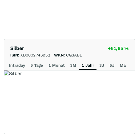
Silber
+61,65
%
ISIN:
XD0002746952
WKN:
CG3AB1
Intraday
5 Tage
1 Monat
3M
1 Jahr
3J
5J
Max