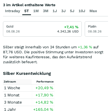
3 im Artikel enthaltene Werte
Intraday
5T
1M
3M
1J
3J
5J
10J
Max
Gold
Platin
+7,41
%
08.08.26
4.342,26
USD
08.08.26
Silber steigt innerhalb von 24 Stunden um
+1,36
%
auf
87,76
USD
. Die positive Stimmung unter Investoren sorgt
für weiteres Kaufinteresse, das den Aufwärtstrend
zusätzlich befeuert.
Silber Kursentwicklung
Zeitraum
Performance
1 Woche
+20,49
%
1 Monat
+17,90
%
3 Monate
+14,82
%
1 Jahr
+165,04
%