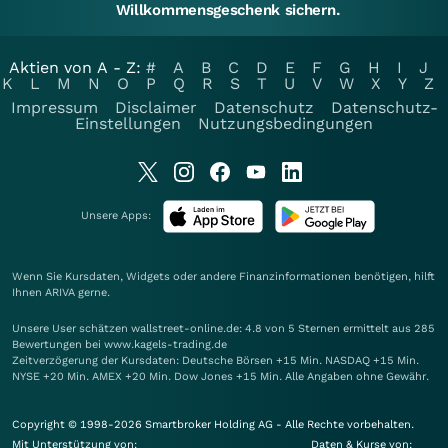
Willkommensgeschenk sichern.
Aktien von A - Z:
#
A
B
C
D
E
F
G
H
I
J
K
L
M
N
O
P
Q
R
S
T
U
V
W
X
Y
Z
Impressum
Disclaimer
Datenschutz
Datenschutz-
Einstellungen
Nutzungsbedingungen
Unsere Apps:
Wenn Sie Kursdaten, Widgets oder andere Finanzinformationen benötigen, hilft
Ihnen
ARIVA
gerne.
Unsere User schätzen wallstreet-online.de: 4.8 von 5 Sternen ermittelt aus 285
Bewertungen bei www.kagels-trading.de
Zeitverzögerung der Kursdaten: Deutsche Börsen +15 Min. NASDAQ +15 Min.
NYSE +20 Min. AMEX +20 Min. Dow Jones +15 Min. Alle Angaben ohne Gewähr.
Copyright © 1998-2026 Smartbroker Holding AG - Alle Rechte vorbehalten.
Mit Unterstützung von:
Daten & Kurse von: