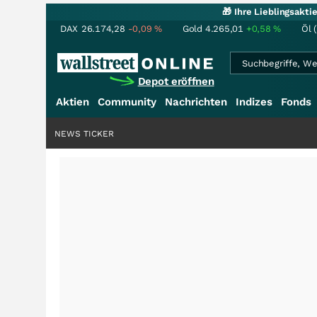
🎁 Ihre Lieblingsakt
DAX
26.174,28
-0,09
%
Gold
4.265,01
+0,58
%
Öl 
Depot eröffnen
Aktien
Community
Nachrichten
Indizes
Fonds
NEWS TICKER