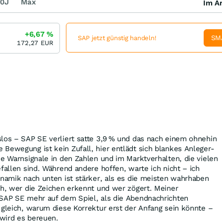
0J
Max
Im Ar
+6,67
%
SM
SAP jetzt günstig handeln!
172,27
EUR
los – SAP SE verliert satte 3,9 % und das nach einem ohnehin
Bewegung ist kein Zufall, hier entlädt sich blankes Anleger-
he Warnsignale in den Zahlen und im Marktverhalten, die vielen
efallen sind. Während andere hoffen, warte ich nicht – ich
ynamik nach unten ist stärker, als es die meisten wahrhaben
ch, wer die Zeichen erkennt und wer zögert. Meiner
 SAP SE mehr auf dem Spiel, als die Abendnachrichten
 gleich, warum diese Korrektur erst der Anfang sein könnte –
 wird es bereuen.