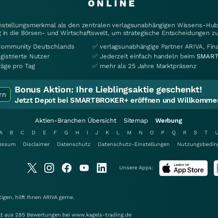
instellungsmerkmal als den zentralen verlagsunabhängigen Wissens-Hub 
 in die Börsen- und Wirtschaftswelt, um strategische Entscheidungen zu
Community Deutschlands
✅ verlagsunabhängige Partner ARIVA, Fi
gistrierte Nutzer
✅ Jederzeit einfach handeln beim
SMART
räge pro Tag
✅ mehr als 25 Jahre Marktpräsenz
Bonus Aktion:
Ihre Lieblingsaktie geschenkt!
rn
Jetzt Depot bei SMARTBROKER+ eröffnen und Willkommen
Aktien-Branchen Übersicht
Sitemap
Werbung
A
B
C
D
E
F
G
H
I
J
K
L
M
N
O
P
Q
R
S
T
essum
Disclaimer
Datenschutz
Datenschutz-Einstellungen
Nutzungsbedin
Unsere Apps:
gen, hilft Ihnen
ARIVA
gerne.
elt aus 285 Bewertungen bei www.kagels-trading.de