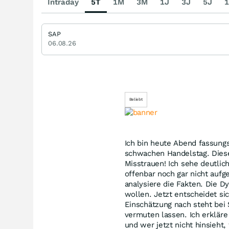
Intraday
5T
1M
3M
1J
3J
5J
1
SAP
06.08.26
Beliebt
Ich bin heute Abend fassungs
schwachen Handelstag. Diese 
Misstrauen! Ich sehe deutlic
offenbar noch gar nicht aufg
analysiere die Fakten. Die D
wollen. Jetzt entscheidet si
Einschätzung nach steht bei
vermuten lassen. Ich erkläre
und wer jetzt nicht hinsieht,