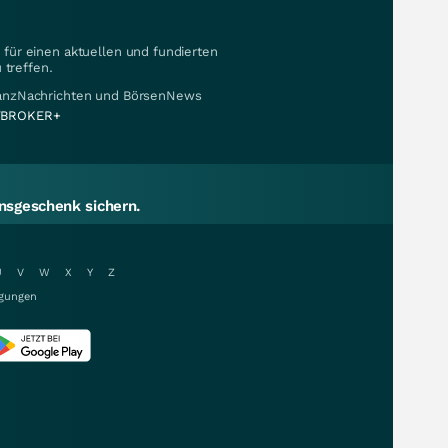
für einen aktuellen und fundierten
 treffen.
nanzNachrichten und BörsenNews
BROKER+
sgeschenk sichern.
U
V
W
X
Y
Z
gungen