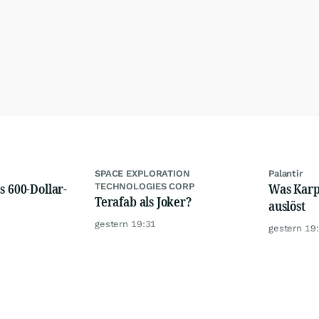
SPACE EXPLORATION
Palantir
s 600-Dollar-
Was Karps
TECHNOLOGIES CORP
Terafab als Joker?
auslöst
gestern 19:31
gestern 19