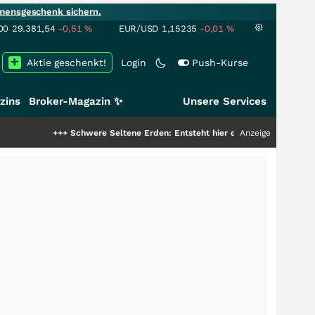
mensgeschenk sichern.
00
29.381,54
-0,51
%
EUR/USD
1,15235
-0,01
%
Aktie geschenkt!
Login
Push-Kurse
zins
Broker-Magazin ✨
Unsere Services
+++
Schwere Seltene Erden: Entsteht hier die nächste Milliardenstory?
Anzeige
+