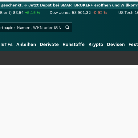
ie geschenkt.
→ Jetzt Depot bei SMARTBROKER+ eröffnen und Willkom
(Brent)
83,54
+5,15
%
Dow Jones
53.901,32
-0,92
%
US Tech 1
ETFs
Anleihen
Derivate
Rohstoffe
Krypto
Devisen
Fest