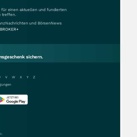
für einen aktuellen und fundierten
 treffen.
nanzNachrichten und BörsenNews
BROKER+
sgeschenk sichern.
U
V
W
X
Y
Z
gungen
r.