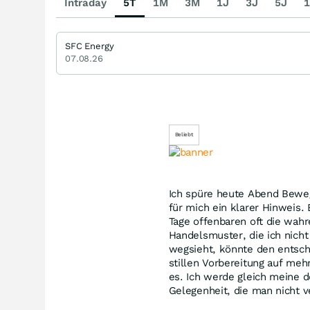
Intraday
5T
1M
3M
1J
3J
5J
1
SFC Energy
07.08.26
Beliebt
Ich spüre heute Abend Beweg
für mich ein klarer Hinweis.
Tage offenbaren oft die wah
Handelsmuster, die ich nicht 
wegsieht, könnte den entsch
stillen Vorbereitung auf m
es. Ich werde gleich meine de
Gelegenheit, die man nicht v