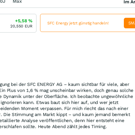
0J
Max
Im Ar
+5,58
%
SM
SFC Energy jetzt günstig handeln!
20,550
EUR
ung bei der SFC ENERGY AG – kaum sichtbar für viele, aber
 Ein Plus von 1,6 % mag unscheinbar wirken, doch genau solche
re Dynamik unter der Oberfläche. Ich beobachte ungewöhnliche
ignorieren kann. Etwas baut sich hier auf, und wer jetzt
eidenden Moment verpassen. Für mich riecht das nach einer
ehr. Die Stimmung am Markt kippt – und kaum jemand bemerkt
taillierte Analyse veröffentlichen, denn hier entsteht eine
erschlafen sollte. Heute Abend zählt jedes Timing.