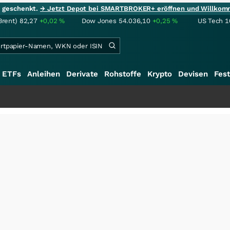
ie geschenkt.
→ Jetzt Depot bei SMARTBROKER+ eröffnen und Willkom
Brent)
82,27
+0,02
%
Dow Jones
54.036,10
+0,25
%
US Tech 1
ETFs
Anleihen
Derivate
Rohstoffe
Krypto
Devisen
Fest