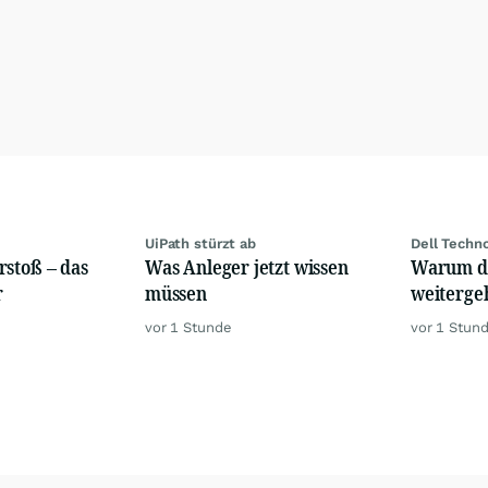
UiPath stürzt ab
Dell Techn
rstoß – das
Was Anleger jetzt wissen
Warum di
r
müssen
weiterge
vor 1 Stunde
vor 1 Stun