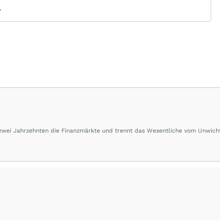
7
 zwei Jahrzehnten die Finanzmärkte und trennt das Wesentliche vom Unwich
herausragende Performance und Renditen liefern.