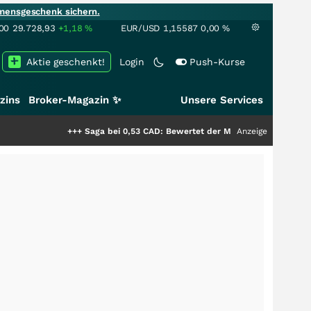
mensgeschenk sichern.
00
29.728,93
+1,18
%
EUR/USD
1,15587
0,00
%
Aktie geschenkt!
Login
Push-Kurse
zins
Broker-Magazin ✨
Unsere Services
+++
Saga bei 0,53 CAD: Bewertet der Markt noch immer nur die Hälfte
Anzeige