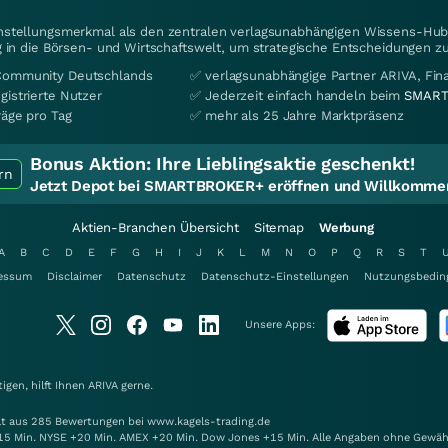
instellungsmerkmal als den zentralen verlagsunabhängigen Wissens-Hub 
 in die Börsen- und Wirtschaftswelt, um strategische Entscheidungen zu
Community Deutschlands
✅ verlagsunabhängige Partner ARIVA, Fi
gistrierte Nutzer
✅ Jederzeit einfach handeln beim
SMART
räge pro Tag
✅ mehr als 25 Jahre Marktpräsenz
Bonus Aktion:
Ihre Lieblingsaktie geschenkt!
rn
Jetzt Depot bei SMARTBROKER+ eröffnen und Willkommen
Aktien-Branchen Übersicht
Sitemap
Werbung
A
B
C
D
E
F
G
H
I
J
K
L
M
N
O
P
Q
R
S
T
essum
Disclaimer
Datenschutz
Datenschutz-Einstellungen
Nutzungsbedin
Unsere Apps:
gen, hilft Ihnen
ARIVA
gerne.
elt aus 285 Bewertungen bei www.kagels-trading.de
15 Min. NYSE +20 Min. AMEX +20 Min. Dow Jones +15 Min. Alle Angaben ohne Gewäh