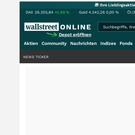
🎁 Ihre Lieblingsakt
DAX
26.355,84
+0,69
%
Gold
4.342,26
0,00
%
Öl (
Depot eröffnen
Aktien
Community
Nachrichten
Indizes
Fonds
NEWS TICKER