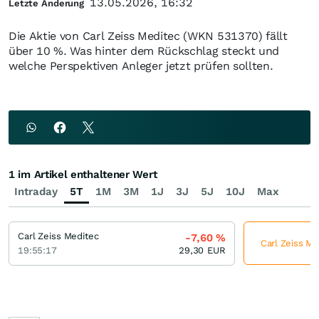
13.05.2026, 16:32
Letzte Änderung
Die Aktie von Carl Zeiss Meditec (WKN 531370) fällt
über 10 %. Was hinter dem Rückschlag steckt und
welche Perspektiven Anleger jetzt prüfen sollten.
1 im Artikel enthaltener Wert
Intraday
5T
1M
3M
1J
3J
5J
10J
Max
Carl Zeiss Meditec
-7,60
%
Carl Zeiss Me
19:55:17
29,30
EUR