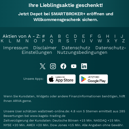
Ihre Lieblingsaktie geschenkt!
Jetzt Depot bei SMARTBROKER+ eröffnen und
Willkommensgeschenk sichern.
Aktien von A - Z:
#
A
B
C
D
E
F
G
H
I
J
K
L
M
N
O
P
Q
R
S
T
U
V
W
X
Y
Z
Impressum
Disclaimer
Datenschutz
Datenschutz-
Einstellungen
Nutzungsbedingungen
Unsere Apps:
Wenn Sie Kursdaten, Widgets oder andere Finanzinformationen benötigen, hilft
Ihnen
ARIVA
gerne.
Unsere User schätzen wallstreet-online.de: 4.8 von 5 Sternen ermittelt aus 285
Bewertungen bei www.kagels-trading.de
Zeitverzögerung der Kursdaten: Deutsche Börsen +15 Min. NASDAQ +15 Min.
NYSE +20 Min. AMEX +20 Min. Dow Jones +15 Min. Alle Angaben ohne Gewähr.