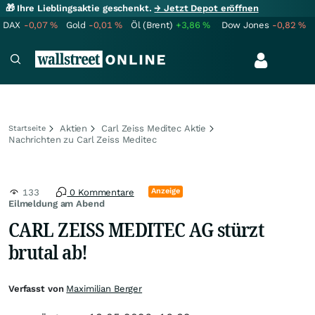
🎁 Ihre Lieblingsaktie geschenkt.
→ Jetzt Depot eröffnen
DAX
-0,07
%
Gold
-0,01
%
Öl (Brent)
+3,86
%
Dow Jones
-0,82
%
Aktien
Carl Zeiss Meditec Aktie
Startseite
Nachrichten zu Carl Zeiss Meditec
Anzeige
133
0 Kommentare
Eilmeldung am Abend
CARL ZEISS MEDITEC AG stürzt
brutal ab!
Verfasst von
Maximilian Berger