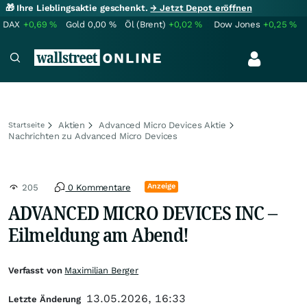
🎁 Ihre Lieblingsaktie geschenkt.
→ Jetzt Depot eröffnen
DAX
+0,69
%
Gold
0,00
%
Öl (Brent)
+0,02
%
Dow Jones
+0,25
%
Aktien
Advanced Micro Devices Aktie
Startseite
Nachrichten zu Advanced Micro Devices
Anzeige
205
0 Kommentare
ADVANCED MICRO DEVICES INC –
Eilmeldung am Abend!
Verfasst von
Maximilian Berger
13.05.2026, 16:33
Letzte Änderung