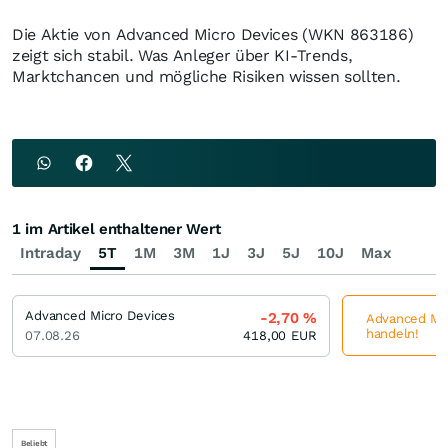
Die Aktie von Advanced Micro Devices (WKN 863186)
zeigt sich stabil. Was Anleger über KI-Trends,
Marktchancen und mögliche Risiken wissen sollten.
1 im Artikel enthaltener Wert
Intraday
5T
1M
3M
1J
3J
5J
10J
Max
Advanced Micro Devices
-2,70
%
Advanced Micr
handeln!
07.08.26
418,00
EUR
Beliebt