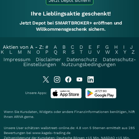
Jetzt Depot sichern
Ihre Lieblingsaktie geschenkt!
Jetzt Depot bei SMARTBROKER+ eröffnen und
Willkommensgeschenk sichern.
Aktien von A - Z:
#
A
B
C
D
E
F
G
H
I
J
K
L
M
N
O
P
Q
R
S
T
U
V
W
X
Y
Z
Impressum
Disclaimer
Datenschutz
Datenschutz-
Einstellungen
Nutzungsbedingungen
Unsere Apps:
Wenn Sie Kursdaten, Widgets oder andere Finanzinformationen benötigen, hilft
Ihnen
ARIVA
gerne.
Unsere User schätzen wallstreet-online.de: 4.8 von 5 Sternen ermittelt aus 285
Bewertungen bei www.kagels-trading.de
Zeitverzögerung der Kursdaten: Deutsche Börsen +15 Min. NASDAQ +15 Min.