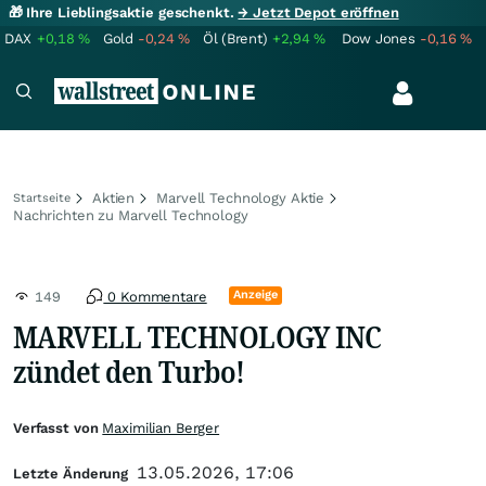
🎁 Ihre Lieblingsaktie geschenkt.
→ Jetzt Depot eröffnen
DAX
+0,18
%
Gold
-0,24
%
Öl (Brent)
+2,94
%
Dow Jones
-0,16
%
Aktien
Marvell Technology Aktie
Startseite
Nachrichten zu Marvell Technology
Anzeige
149
0 Kommentare
MARVELL TECHNOLOGY INC
zündet den Turbo!
Verfasst von
Maximilian Berger
13.05.2026, 17:06
Letzte Änderung