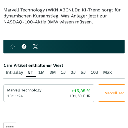
Marvell Technology (WKN A3CNLD): KI-Trend sorgt für
dynamischen Kursanstieg. Was Anleger jetzt zur
NASDAQ-100-Aktie 9MW wissen müssen.
1 im Artikel enthaltener Wert
Intraday
5T
1M
3M
1J
3J
5J
10J
Max
Marvell Technology
+15,35
%
Marvell Techn
13:11:24
191,60
EUR
Beliebt