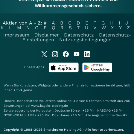
Willkommensgeschenk sichern.
Aktien von A - Z:
#
A
B
C
D
E
F
G
H
I
J
K
L
M
N
O
P
Q
R
S
T
U
V
W
X
Y
Z
Impressum
Disclaimer
Datenschutz
Datenschutz-
Einstellungen
Nutzungsbedingungen
Unsere Apps:
Wenn Sie Kursdaten, Widgets oder andere Finanzinformationen benötigen, hilft
Ihnen
ARIVA
gerne.
Unsere User schätzen wallstreet-online.de: 4.8 von 5 Sternen ermittelt aus 285
Bewertungen bei www.kagels-trading.de
Zeitverzögerung der Kursdaten: Deutsche Börsen +15 Min. NASDAQ +15 Min.
NYSE +20 Min. AMEX +20 Min. Dow Jones +15 Min. Alle Angaben ohne Gewähr.
Copyright © 1998-2026 Smartbroker Holding AG - Alle Rechte vorbehalten.