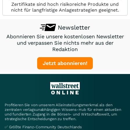
Zertifikate sind hoch risikoreiche Produkte und
nicht für langfristige Anlagestrategien geeignet.
Newsletter
Abonnieren Sie unsere kostenlosen Newsletter
und verpassen Sie nichts mehr aus der
Redaktion
Jetzt abonnieren!
Profitieren Sie von unserem Alleinstellungsmerkmal als den
zentralen verlagsunabhängigen Wissens-Hub für einen aktuellen
und fundierten Zugang in die Börsen- und Wirtschaftswelt, um
strategische Entscheidungen zu treffen.
✅ Größte Finanz-Community Deutschlands