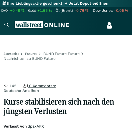
🎁 Ihre Lieblingsaktie geschenkt.
→ Jetzt Depot eröffnen
DAX
+0,49
%
Gold
+1,55
%
Öl (Brent)
-0,76
%
Dow Jones
-0,05
%
BUND Future Future
Startseite
Futures
Nachrichten zu BUND Future
145
0 Kommentare
Deutsche Anleihen
Kurse stabilisieren sich nach den
jüngsten Verlusten
Verfasst von
dpa-AFX