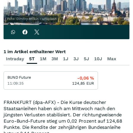
Foto: Dimitry Anikin - unsplash
1 im Artikel enthaltener Wert
Intraday
5T
1M
3M
1J
3J
5J
10J
Max
BUND Future
-0,06
%
11:09:35
124,85
EUR
FRANKFURT (dpa-AFX) - Die Kurse deutscher
Staatsanleihen haben sich am Mittwoch nach den
jüngsten Verlusten stabilisiert. Der richtungweisende
Euro-Bund-Future stieg um 0,02 Prozent auf 124,68
Punkte. Die Rendite der zehnjährigen Bundesanleihe