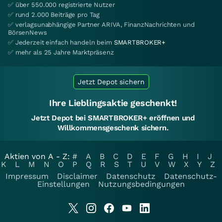
✅ über 550.000 registrierte Nutzer
✅ rund 2.000 Beiträge pro Tag
✅ verlagsunabhängige Partner ARIVA, FinanzNachrichten und
BörsenNews
✅ Jederzeit einfach handeln beim
SMARTBROKER+
✅ mehr als 25 Jahre Marktpräsenz
Jetzt Depot sichern
Ihre Lieblingsaktie geschenkt!
Jetzt Depot bei SMARTBROKER+ eröffnen und
Willkommensgeschenk sichern.
Aktien von A - Z:
#
A
B
C
D
E
F
G
H
I
J
K
L
M
N
O
P
Q
R
S
T
U
V
W
X
Y
Z
Impressum
Disclaimer
Datenschutz
Datenschutz-
Einstellungen
Nutzungsbedingungen