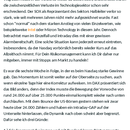
die zwischenzeitlichen Verluste im Technologiesektor schon sehr
erschreckend. Der SOX als Repräsentant des Sektors Halbleiter verlor so
stark, wie seit mehreren Jahren nicht mehr aufgezeichnet wurde. Fast
schon "normal" nach dem starken Anstieg von vielen Einzelwerten, wie
beispielsweise
Intel
oder Micron Technology in diesem Jahr. Dennoch
betrachtet man im Einzelfall und intraday dies mit einer gewissen
Alarmbereitschaft. Eine solche Situation kann jederzeit erneut eintreten,
insbesondere, da der Nasdaq vorbörslich bereits wieder Kurs auf das
Allzeithoch nimmt. Für Dein Risikomanagement kann ich Dir daher nur
mitgeben, immer mit Stopps am Markt zu handeln!
Es war die sechste Woche in Folge, in der es beim Nasdaq starke Gewinne
gab. Das Momentum ist somit weiter auf der Oberseite zu suchen, auch
wenn einzelne Tage hier eine Korrektur aufweisen. Im DAX präsentiert sich
das Bild anders, denn der Index musste die Bewegung der Vorwoche von
rund 24.000 auf über 25.000 Punkte einmal komplett wieder nach unten
durchlaufen. Mit dem Bounce der US-Börsen gestern stehen wir zwar
heute über 24.000 Zählern und haben ein Intraday-GAP auf der
Unterseite hinterlassen, die Dynamik nach oben scheint aber begrenzt.
Dafür sehe ich drei Gründe: