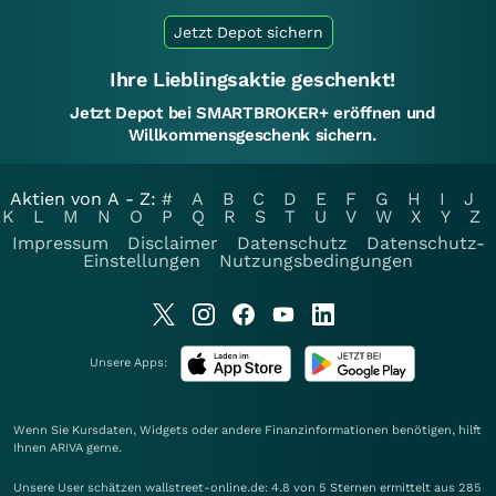
Jetzt Depot sichern
Ihre Lieblingsaktie geschenkt!
Jetzt Depot bei SMARTBROKER+ eröffnen und
Willkommensgeschenk sichern.
Aktien von A - Z:
#
A
B
C
D
E
F
G
H
I
J
K
L
M
N
O
P
Q
R
S
T
U
V
W
X
Y
Z
Impressum
Disclaimer
Datenschutz
Datenschutz-
Einstellungen
Nutzungsbedingungen
Unsere Apps:
Wenn Sie Kursdaten, Widgets oder andere Finanzinformationen benötigen, hilft
Ihnen
ARIVA
gerne.
Unsere User schätzen wallstreet-online.de: 4.8 von 5 Sternen ermittelt aus 285