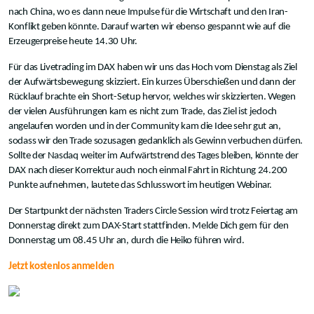
nach China, wo es dann neue Impulse für die Wirtschaft und den Iran-
Konflikt geben könnte. Darauf warten wir ebenso gespannt wie auf die
Erzeugerpreise heute 14.30 Uhr.
Für das Livetrading im DAX haben wir uns das Hoch vom Dienstag als Ziel
der Aufwärtsbewegung skizziert. Ein kurzes Überschießen und dann der
Rücklauf brachte ein Short-Setup hervor, welches wir skizzierten. Wegen
der vielen Ausführungen kam es nicht zum Trade, das Ziel ist jedoch
angelaufen worden und in der Community kam die Idee sehr gut an,
sodass wir den Trade sozusagen gedanklich als Gewinn verbuchen dürfen.
Sollte der Nasdaq weiter im Aufwärtstrend des Tages bleiben, könnte der
DAX nach dieser Korrektur auch noch einmal Fahrt in Richtung 24.200
Punkte aufnehmen, lautete das Schlusswort im heutigen Webinar.
Der Startpunkt der nächsten Traders Circle Session wird trotz Feiertag am
Donnerstag direkt zum DAX-Start stattfinden. Melde Dich gern für den
Donnerstag um 08.45 Uhr an, durch die Heiko führen wird.
Jetzt kostenlos anmelden