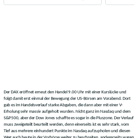
Der DAX eröffnet erneut den Handel 9.00 Uhr mit einer Kurslücke und
folgt damit erst einmal der Bewegung der US-Börsen am Vorabend. Dort
gab es im Handelsverlauf starke Abgaben, die dann aber mit einer V-
Erholung sehr massiv aufgeholt wurden. Nicht ganz im Nasdaq und dem
S&P500, aber der Dow Jones schaffte es sogar in die Pluszone. Der Verlauf
muss zweigeteilt beurteilt werden, denn einerseits ist es sehr stark, vom
Tief aus mehrere einhundert Punkte im Nasdaq aufzupholen und diesen
Weg auch heute in der Vorbörse weiter zu beschreiten, andererseits waren