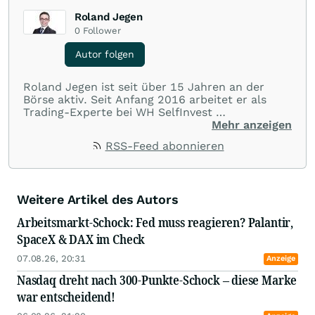
Roland Jegen
0
Follower
Autor folgen
Roland Jegen ist seit über 15 Jahren an der
Börse aktiv. Seit Anfang 2016 arbeitet er als
Trading-Experte bei WH SelfInvest
Mehr anzeigen
​Neben der klassischen Chartanalyse gehören
RSS-Feed abonnieren
Auction Market Theory und Volume/ Market
Profile sowie automatisierte Handelssysteme zu
seinen Steckenpferden. Er veröffentlicht
regelmäßig technische Analysen zu US-Aktien
Weitere Artikel des Autors
für den Neobroker
Freestoxx
.
Arbeitsmarkt-Schock: Fed muss reagieren? Palantir,
SpaceX & DAX im Check
07.08.26, 20:31
Anzeige
Nasdaq dreht nach 300-Punkte-Schock – diese Marke
war entscheidend!