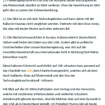
1.) Friedensgespräche im Iran und mit Russland lassen Rüstungswerte,
wie Rheinmetall, deutlich an Wert verlieren. Über die Gewichtung im DAX
geht dies zu Lasten der Indexentwicklung.
2.) Der DAX ist an sich kein Technologieindex und kann daher mit der
Rallye im Nasdaq nicht verglichen werden. Vielmehr mit dem Dow Jones,
der aber seit letzter Woche auch eher seitwärts lief.
3.) Die Wachstumsaussichten in Europa, insbesondere in Deutschland,
stehen weit hinter den Daten aus den USA. Zudem gibt es politische
Unsicherheiten über unsere Bundesregierung, was sich auf die
Investitionsbereitschaft aus internationaler Sicht in Richtung DAX-Werte
bemerkbar macht.
Diese Faktoren führte ich ausführlich auf. Wir schauten dazu passend auf
das Chartbild von
SAP
, dem Marktschwergewicht, welches sich ab dem
Hoch halbierte. Eben auf Rheinmetall und den Star der
Technologiebranche aktuell - Infineon.
Mit Blick auf die US-Wirtschaftsdaten vom Vortag und der Vorwoche,
welche mit moderaten Inflationsdaten und weiterhin robustem
Arbeitsmarkt glänzen konnten, sind die Weichen eher auf eine Dynamik in
den USA als in Deutschland gestellt. US-Präsident Trump reist ab heute