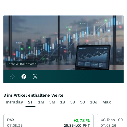
Foto: WHSelfinvest
3 im Artikel enthaltene Werte
Intraday
5T
1M
3M
1J
3J
5J
10J
Max
DAX
US Tech 100
+2,78
%
07.08.26
26.364,00
PKT
07.08.26