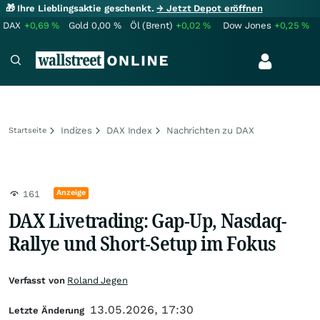
🎁 Ihre Lieblingsaktie geschenkt.
→ Jetzt Depot eröffnen
DAX
+0,69
%
Gold
0,00
%
Öl (Brent)
+0,02
%
Dow Jones
+0,25
%
Indizes
DAX Index
Nachrichten zu DAX
Startseite
Anzeige
161
DAX Livetrading: Gap-Up, Nasdaq-
Rallye und Short-Setup im Fokus
Verfasst von
Roland Jegen
13.05.2026, 17:30
Letzte Änderung