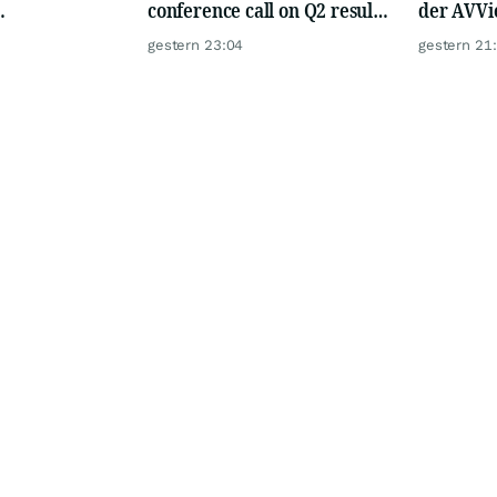
conference call on Q2 results
der AVV
lichkeiten in
on 13 August 2026
gestern 23:04
gestern 21
 EUR 26 Mio.;
g auf ein
schäftsmodell;
italmaßnahme