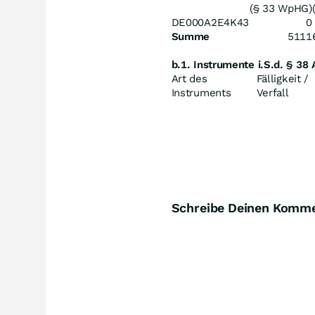
(§ 33 WpHG)
DE000A2E4K43
0
Summe
5111
b.1. Instrumente i.S.d. § 38
Art des
Fälligkeit /
Instruments
Verfall
Schreibe Deinen Komm