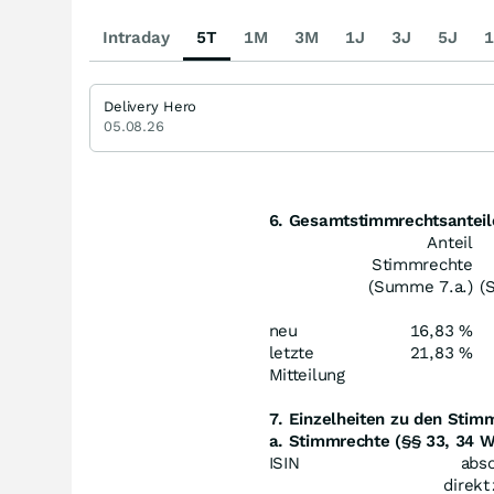
Intraday
5T
1M
3M
1J
3J
5J
1
Delivery Hero
05.08.26
6. Gesamtstimmrechtsanteil
Anteil
Stimmrechte
(Summe 7.a.)
(
neu
16,83 %
letzte
21,83 %
Mitteilung
7. Einzelheiten zu den Sti
a. Stimmrechte (§§ 33, 34 
ISIN
abso
direkt