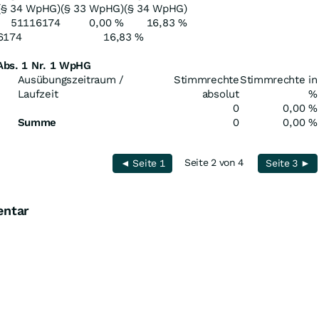
(§ 34 WpHG)
(§ 33 WpHG)
(§ 34 WpHG)
51116174
0,00 %
16,83 %
6174
16,83 %
 Abs. 1 Nr. 1 WpHG
Ausübungszeitraum /
Stimmrechte
Stimmrechte in
Laufzeit
absolut
%
0
0,00 %
Summe
0
0,00 %
Seite 2 von 4
◄ Seite 1
Seite 3 ►
entar