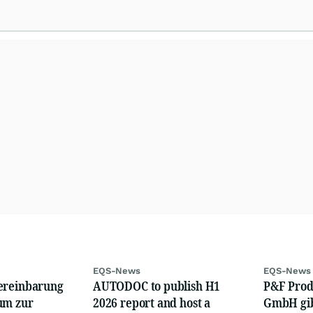
EQS-News
EQS-News
ereinbarung
AUTODOC to publish H1
P&F Prod
um zur
2026 report and host a
GmbH gib