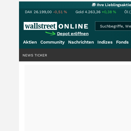
🎁 Ihre Lieblingsakt
DAX
26.199,00
-0,51
%
Gold
4.263,36
+0,38
%
Öl 
Depot eröffnen
Aktien
Community
Nachrichten
Indizes
Fonds
NEWS TICKER