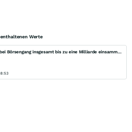
e enthaltenen Werte
IPO: Delivery Hero könnte bei Börsengang insgesamt bis zu eine Milliarde einsammeln
08:53