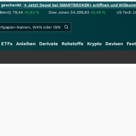
ie geschenkt.
→ Jetzt Depot bei SMARTBROKER+ eröffnen und Willkom
(Brent)
79,44
+0,82
%
Dow Jones
54.399,93
+0,46
%
US Tech 1
ETFs
Anleihen
Derivate
Rohstoffe
Krypto
Devisen
Fest