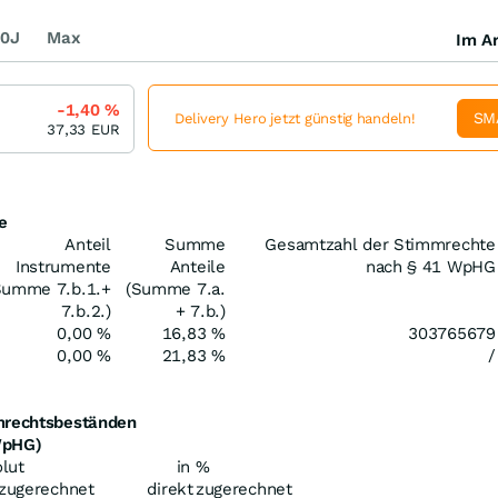
0J
Max
Im Ar
-1,40
%
SM
Delivery Hero jetzt günstig handeln!
37,33
EUR
e
Anteil
Summe
Gesamtzahl der Stimmrechte
Instrumente
Anteile
nach § 41 WpHG
Summe 7.b.1.+
(Summe 7.a.
7.b.2.)
+ 7.b.)
0,00 %
16,83 %
303765679
0,00 %
21,83 %
/
mmrechtsbeständen
WpHG)
lut
in %
zugerechnet
direkt
zugerechnet