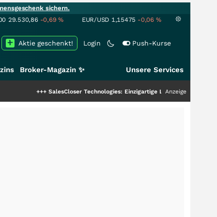
mensgeschenk sichern.
00
29.530,86
-0,69
%
EUR/USD
1,15475
-0,06
%
Aktie geschenkt!
Login
Push-Kurse
zins
Broker-Magazin ✨
Unsere Services
+++
SalesCloser Technologies: Einzigartige Leistung zieht die Top-Dogs an!
Anzeige