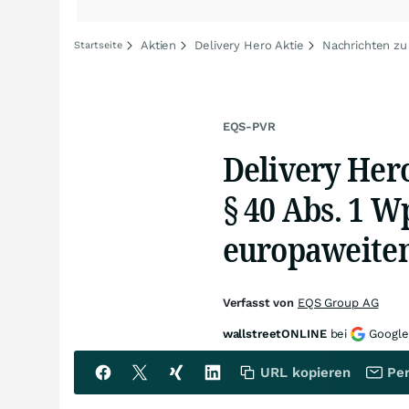
Aktien
Delivery Hero Aktie
Nachrichten zu
Startseite
EQS-PVR
Delivery Her
§ 40 Abs. 1 
europaweiten 
Verfasst von
EQS Group AG
wallstreetONLINE
bei
Google
URL kopieren
Per