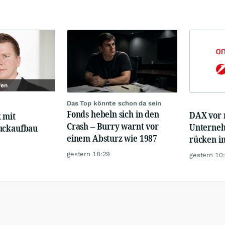
fen
Das Top könnte schon da sein
Fonds hebeln sich in den
DAX vor 
 mit
Crash – Burry warnt vor
Unterne
uckaufbau
einem Absturz wie 1987
rücken i
gestern 18:29
gestern 10