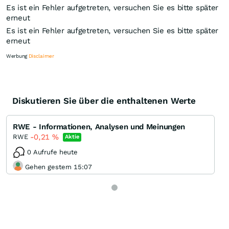
Es ist ein Fehler aufgetreten, versuchen Sie es bitte später
erneut
Es ist ein Fehler aufgetreten, versuchen Sie es bitte später
erneut
Werbung
Disclaimer
Diskutieren Sie über die enthaltenen Werte
Knock-Out-Suche
Optionsschein-Suche
RWE - Informationen, Analysen und Meinungen
Zertifikate-Suche
-0,21
%
RWE
Aktie
0 Aufrufe heute
Gehen gestern 15:07