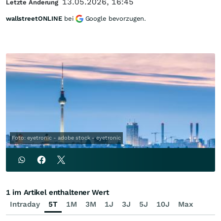
13.05.2026, 16:45
Letzte Änderung
wallstreetONLINE
bei
Google bevorzugen.
Foto: eyetronic - adobe stock - eyetronic
1 im Artikel enthaltener Wert
Intraday
5T
1M
3M
1J
3J
5J
10J
Max