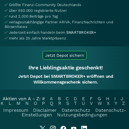
✅ Größte Finanz-Community Deutschlands
✅ über 550.000 registrierte Nutzer
✅ rund 2.000 Beiträge pro Tag
✅ verlagsunabhängige Partner ARIVA, FinanzNachrichten und
BörsenNews
✅ Jederzeit einfach handeln beim
SMARTBROKER+
✅ mehr als 25 Jahre Marktpräsenz
Jetzt Depot sichern
Ihre Lieblingsaktie geschenkt!
Jetzt Depot bei SMARTBROKER+ eröffnen und
Willkommensgeschenk sichern.
Aktien von A - Z:
#
A
B
C
D
E
F
G
H
I
J
K
L
M
N
O
P
Q
R
S
T
U
V
W
X
Y
Z
Impressum
Disclaimer
Datenschutz
Datenschutz-
Einstellungen
Nutzungsbedingungen