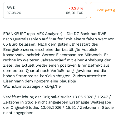
RWE
-0,28
%
RWE jetzt gün
07.08.26
56,29
EUR
FRANKFURT (dpa-AFX Analyser) - Die DZ Bank hat RWE
nach Quartalszahlen auf "Kaufen" mit einem fairen Wert von
65 Euro belassen. Nach dem guten Jahresstart des
Energiekonzerns erscheine der bestätigte Ausblick
konservativ, schrieb Werner Eisenmann am Mittwoch. Er
rechne im weiteren Jahresverlauf mit einer Anhebung der
Ziele, die aktuell weder einen positiven Einmaleffekt aus
dem ersten Quartal noch Veräußerungsgewinne und die
hohen Strompreise berücksichtigten. Zudem attestierte
Eisenmann dem Konzern eine plausible
Wachstumsstrategie./rob/gl/he
Veröffentlichung der Original-Studie: 13.05.2026 / 15:47 /
Zeitzone in Studie nicht angegeben Erstmalige Weitergabe
der Original-Studie: 13.05.2026 / 15:51 / Zeitzone in Studie
nicht angegeben