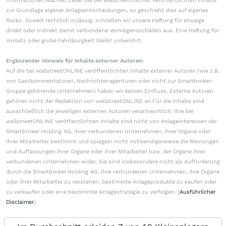
Informationen.Machen Leser die bei wallstreetONLINE veröffentlichten Inhalte
zur Grundlage eigener Anlageentscheidungen, so geschieht dies auf eigenes
Risiko. Soweit rechtlich zulässig, schließen wir unsere Haftung für etwaige
direkt oder indirekt damit verbundene Vermögensschäden aus. Eine Haftung für
Vorsatz oder grobe Fahrlässigkeit bleibt unberührt.
Ergänzender Hinweis für Inhalte externer Autoren:
Auf die bei wallstreetONLINE veröffentlichten Inhalte externer Autoren (wie z.B.
von Gastkommentatoren, Nachrichtenagenturen oder nicht zur Smartbroker-
Gruppe gehörende Unternehmen) haben wir keinen Einfluss. Externe Autoren
gehören nicht der Redaktion von wallstreetONLINE an.Für die Inhalte sind
ausschließlich die jeweiligen externen Autoren verantwortlich. Ihre bei
wallstreetONLINE veröffentlichten Inhalte sind nicht von Anlageinteressen der
Smartbroker Holding AG, ihrer verbundenen Unternehmen, ihrer Organe oder
ihrer Mitarbeiter bestimmt und spiegeln nicht notwendigerweise die Meinungen
und Auffassungen ihrer Organe oder ihrer Mitarbeiter bzw. der Organe ihrer
verbundenen Unternehmen wider. Sie sind insbesondere nicht als Aufforderung
durch die Smartbroker Holding AG, ihre verbundenen Unternehmen, ihre Organe
oder ihrer Mitarbeiter zu verstehen, bestimmte Anlageprodukte zu kaufen oder
zu verkaufen oder eine bestimmte Anlagestrategie zu verfolgen. (
Ausführlicher
Disclaimer
)