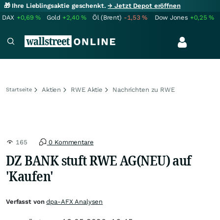
🎁 Ihre Lieblingsaktie geschenkt.
→ Jetzt Depot eröffnen
DAX
+0,69
%
Gold
+2,40
%
Öl (Brent)
-1,53
%
Dow Jones
+0,25
%
Aktien
RWE Aktie
Nachrichten zu RWE
Startseite
165
0 Kommentare
DZ BANK stuft RWE AG(NEU) auf
'Kaufen'
Verfasst von
dpa-AFX Analysen