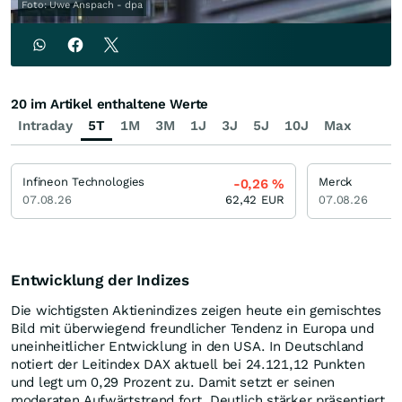
Foto: Uwe Anspach - dpa
20 im Artikel enthaltene Werte
Intraday
5T
1M
3M
1J
3J
5J
10J
Max
Infineon Technologies
Merck
-0,26
%
07.08.26
62,42
EUR
07.08.26
Entwicklung der Indizes
Die wichtigsten Aktienindizes zeigen heute ein gemischtes
Bild mit überwiegend freundlicher Tendenz in Europa und
uneinheitlicher Entwicklung in den USA. In Deutschland
notiert der Leitindex DAX aktuell bei 24.121,12 Punkten
und legt um 0,29 Prozent zu. Damit setzt er seinen
moderaten Aufwärtstrend fort. Deutlich stärker präsentiert