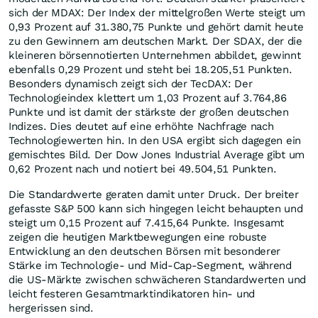
sich der MDAX: Der Index der mittelgroßen Werte steigt um
0,93 Prozent auf 31.380,75 Punkte und gehört damit heute
zu den Gewinnern am deutschen Markt. Der SDAX, der die
kleineren börsennotierten Unternehmen abbildet, gewinnt
ebenfalls 0,29 Prozent und steht bei 18.205,51 Punkten.
Besonders dynamisch zeigt sich der TecDAX: Der
Technologieindex klettert um 1,03 Prozent auf 3.764,86
Punkte und ist damit der stärkste der großen deutschen
Indizes. Dies deutet auf eine erhöhte Nachfrage nach
Technologiewerten hin. In den USA ergibt sich dagegen ein
gemischtes Bild. Der Dow Jones Industrial Average gibt um
0,62 Prozent nach und notiert bei 49.504,51 Punkten.
Die Standardwerte geraten damit unter Druck. Der breiter
gefasste S&P 500 kann sich hingegen leicht behaupten und
steigt um 0,15 Prozent auf 7.415,64 Punkte. Insgesamt
zeigen die heutigen Marktbewegungen eine robuste
Entwicklung an den deutschen Börsen mit besonderer
Stärke im Technologie- und Mid-Cap-Segment, während
die US-Märkte zwischen schwächeren Standardwerten und
leicht festeren Gesamtmarktindikatoren hin- und
hergerissen sind.