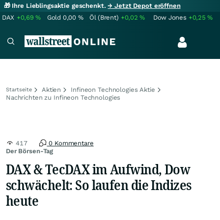
🎁 Ihre Lieblingsaktie geschenkt.
→ Jetzt Depot eröffnen
DAX
+0,69
%
Gold
0,00
%
Öl (Brent)
+0,02
%
Dow Jones
+0,25
%
Aktien
Infineon Technologies Aktie
Startseite
Nachrichten zu Infineon Technologies
417
0 Kommentare
Der Börsen-Tag
DAX & TecDAX im Aufwind, Dow
schwächelt: So laufen die Indizes
heute