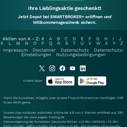
Ihre Lieblingsaktie geschenkt!
Jetzt Depot bei SMARTBROKER+ eröffnen und
Willkommensgeschenk sichern.
Aktien von A - Z:
#
A
B
C
D
E
F
G
H
I
J
K
L
M
N
O
P
Q
R
S
T
U
V
W
X
Y
Z
Impressum
Disclaimer
Datenschutz
Datenschutz-
Einstellungen
Nutzungsbedingungen
Unsere Apps:
Wenn Sie Kursdaten, Widgets oder andere Finanzinformationen benötigen, hilft
Ihnen
ARIVA
gerne.
Unsere User schätzen wallstreet-online.de: 4.8 von 5 Sternen ermittelt aus 285
Bewertungen bei www.kagels-trading.de
Zeitverzögerung der Kursdaten: Deutsche Börsen +15 Min. NASDAQ +15 Min.
NYSE +20 Min. AMEX +20 Min. Dow Jones +15 Min. Alle Angaben ohne Gewähr.