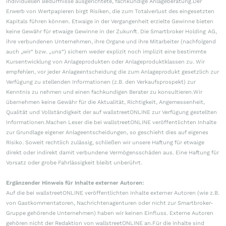
individuellen Bedürfnisse ausgerichtete, fachkundige Anlageberatung.Der
Erwerb von Wertpapieren birgt Risiken, die zum Totalverlust des eingesetzten
Kapitals führen können. Etwaige in der Vergangenheit erzielte Gewinne bieten
keine Gewähr für etwaige Gewinne in der Zukunft. Die Smartbroker Holding AG,
ihre verbundenen Unternehmen, ihre Organe und ihre Mitarbeiter (nachfolgend
auch „wir“ bzw. „uns“) sichern weder explizit noch implizit eine bestimmte
Kursentwicklung von Anlageprodukten oder Anlageproduktklassen zu. Wir
empfehlen, vor jeder Anlageentscheidung die zum Anlageprodukt gesetzlich zur
Verfügung zu stellenden Informationen (z.B. den Verkaufsprospekt) zur
Kenntnis zu nehmen und einen fachkundigen Berater zu konsultieren.Wir
übernehmen keine Gewähr für die Aktualität, Richtigkeit, Angemessenheit,
Qualität und Vollständigkeit der auf wallstreetONLINE zur Verfügung gestellten
Informationen.Machen Leser die bei wallstreetONLINE veröffentlichten Inhalte
zur Grundlage eigener Anlageentscheidungen, so geschieht dies auf eigenes
Risiko. Soweit rechtlich zulässig, schließen wir unsere Haftung für etwaige
direkt oder indirekt damit verbundene Vermögensschäden aus. Eine Haftung für
Vorsatz oder grobe Fahrlässigkeit bleibt unberührt.
Ergänzender Hinweis für Inhalte externer Autoren:
Auf die bei wallstreetONLINE veröffentlichten Inhalte externer Autoren (wie z.B.
von Gastkommentatoren, Nachrichtenagenturen oder nicht zur Smartbroker-
Gruppe gehörende Unternehmen) haben wir keinen Einfluss. Externe Autoren
gehören nicht der Redaktion von wallstreetONLINE an.Für die Inhalte sind