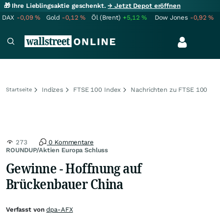
🎁 Ihre Lieblingsaktie geschenkt.
→ Jetzt Depot eröffnen
DAX
-0,09
%
Gold
-0,12
%
Öl (Brent)
+5,12
%
Dow Jones
-0,92
%
Indizes
FTSE 100 Index
Nachrichten zu FTSE 100
Startseite
273
0 Kommentare
ROUNDUP/Aktien Europa Schluss
Gewinne - Hoffnung auf
Brückenbauer China
Verfasst von
dpa-AFX