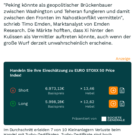
"Peking könnte als geopolitischer Brückenbauer
zwischen Washington und Teheran fungieren und damit
zwischen den Fronten im Nahostkonflikt vermitteln",
schrieb Timo Emden, Marktanalyst von Emden
Research. Die Märkte hofften, dass Xi hinter den
Kulissen als Vermittler auftreten könnte, auch wenn der
große Wurf derzeit unwahrscheinlich erscheine.
Anzeige
Handeln Sie Ihre Einschätzung zu EURO STOXX 50 Price
Index!
6.973,13€
× 13,46
Short
Basispreis
Hebel
5.998,28€
× 12,62
Long
Basispreis
Hebel
Präsentiert von
Im Durchschnitt erleiden 7 von 10 Kleinanlegern Verluste beim
Handel mit Turbo-Zertifikaten. Turbo-Zertifikate sind hoch