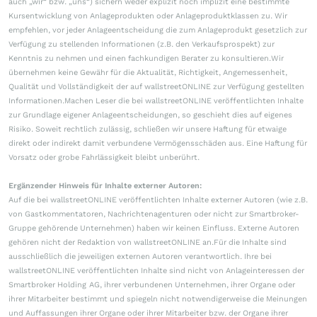
auch „wir“ bzw. „uns“) sichern weder explizit noch implizit eine bestimmte
Kursentwicklung von Anlageprodukten oder Anlageproduktklassen zu. Wir
empfehlen, vor jeder Anlageentscheidung die zum Anlageprodukt gesetzlich zur
Verfügung zu stellenden Informationen (z.B. den Verkaufsprospekt) zur
Kenntnis zu nehmen und einen fachkundigen Berater zu konsultieren.Wir
übernehmen keine Gewähr für die Aktualität, Richtigkeit, Angemessenheit,
Qualität und Vollständigkeit der auf wallstreetONLINE zur Verfügung gestellten
Informationen.Machen Leser die bei wallstreetONLINE veröffentlichten Inhalte
zur Grundlage eigener Anlageentscheidungen, so geschieht dies auf eigenes
Risiko. Soweit rechtlich zulässig, schließen wir unsere Haftung für etwaige
direkt oder indirekt damit verbundene Vermögensschäden aus. Eine Haftung für
Vorsatz oder grobe Fahrlässigkeit bleibt unberührt.
Ergänzender Hinweis für Inhalte externer Autoren:
Auf die bei wallstreetONLINE veröffentlichten Inhalte externer Autoren (wie z.B.
von Gastkommentatoren, Nachrichtenagenturen oder nicht zur Smartbroker-
Gruppe gehörende Unternehmen) haben wir keinen Einfluss. Externe Autoren
gehören nicht der Redaktion von wallstreetONLINE an.Für die Inhalte sind
ausschließlich die jeweiligen externen Autoren verantwortlich. Ihre bei
wallstreetONLINE veröffentlichten Inhalte sind nicht von Anlageinteressen der
Smartbroker Holding AG, ihrer verbundenen Unternehmen, ihrer Organe oder
ihrer Mitarbeiter bestimmt und spiegeln nicht notwendigerweise die Meinungen
und Auffassungen ihrer Organe oder ihrer Mitarbeiter bzw. der Organe ihrer