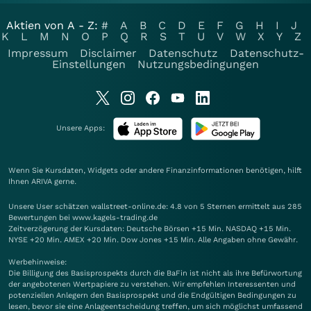
Aktien von A - Z:
#
A
B
C
D
E
F
G
H
I
J
K
L
M
N
O
P
Q
R
S
T
U
V
W
X
Y
Z
Impressum
Disclaimer
Datenschutz
Datenschutz-
Einstellungen
Nutzungsbedingungen
Unsere Apps:
Wenn Sie Kursdaten, Widgets oder andere Finanzinformationen benötigen, hilft
Ihnen
ARIVA
gerne.
Unsere User schätzen wallstreet-online.de: 4.8 von 5 Sternen ermittelt aus 285
Bewertungen bei www.kagels-trading.de
Zeitverzögerung der Kursdaten: Deutsche Börsen +15 Min. NASDAQ +15 Min.
NYSE +20 Min. AMEX +20 Min. Dow Jones +15 Min. Alle Angaben ohne Gewähr.
Werbehinweise:
Die Billigung des Basisprospekts durch die BaFin ist nicht als ihre Befürwortung
der angebotenen Wertpapiere zu verstehen. Wir empfehlen Interessenten und
potenziellen Anlegern den Basisprospekt und die Endgültigen Bedingungen zu
lesen, bevor sie eine Anlageentscheidung treffen, um sich möglichst umfassend