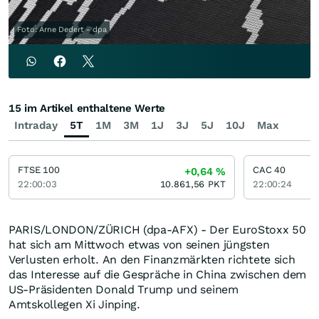
Foto: Arne Dedert - dpa
15 im Artikel enthaltene Werte
Intraday
5T
1M
3M
1J
3J
5J
10J
Max
FTSE 100
CAC 40
+0,64
%
22:00:03
10.861,56
PKT
22:00:24
PARIS/LONDON/ZÜRICH (dpa-AFX) - Der EuroStoxx 50
hat sich am Mittwoch etwas von seinen jüngsten
Verlusten erholt. An den Finanzmärkten richtete sich
das Interesse auf die Gespräche in China zwischen dem
US-Präsidenten Donald Trump und seinem
Amtskollegen Xi Jinping.