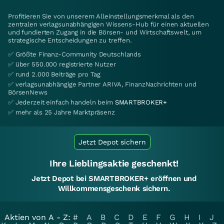
Profitieren Sie von unserem Alleinstellungsmerkmal als den
zentralen verlagsunabhängigen Wissens-Hub für einen aktuellen
und fundierten Zugang in die Börsen- und Wirtschaftswelt, um
strategische Entscheidungen zu treffen.
✅ Größte Finanz-Community Deutschlands
✅ über 550.000 registrierte Nutzer
✅ rund 2.000 Beiträge pro Tag
✅ verlagsunabhängige Partner ARIVA, FinanzNachrichten und
BörsenNews
✅ Jederzeit einfach handeln beim
SMARTBROKER+
✅ mehr als 25 Jahre Marktpräsenz
Jetzt Depot sichern
Ihre Lieblingsaktie geschenkt!
Jetzt Depot bei SMARTBROKER+ eröffnen und
Willkommensgeschenk sichern.
Aktien von A - Z:
#
A
B
C
D
E
F
G
H
I
J