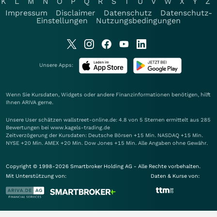
K
L
M
N
O
P
Q
R
S
T
U
V
W
X
Y
Z
Impressum
Disclaimer
Datenschutz
Datenschutz-
Einstellungen
Nutzungsbedingungen
Unsere Apps:
Wenn Sie Kursdaten, Widgets oder andere Finanzinformationen benötigen, hilft
Ihnen
ARIVA
gerne.
Unsere User schätzen wallstreet-online.de: 4.8 von 5 Sternen ermittelt aus 285
Bewertungen bei www.kagels-trading.de
Zeitverzögerung der Kursdaten: Deutsche Börsen +15 Min. NASDAQ +15 Min.
NYSE +20 Min. AMEX +20 Min. Dow Jones +15 Min. Alle Angaben ohne Gewähr.
Copyright © 1998-2026 Smartbroker Holding AG - Alle Rechte vorbehalten.
Mit Unterstützung von:
Daten & Kurse von: