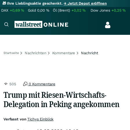
🎁 Ihre Lieblingsaktie geschenkt.
→ Jetzt Depot eröffnen
DAX
+0,69
%
Gold
0,00
%
Öl (Brent)
+0,02
%
Dow Jones
+0,25
%
Nachrichten
Kommentare
Nachricht
Startseite
505
0 Kommentare
Trump mit Riesen-Wirtschafts-
Delegation in Peking angekommen
Verfasst von
Tichys Einblick