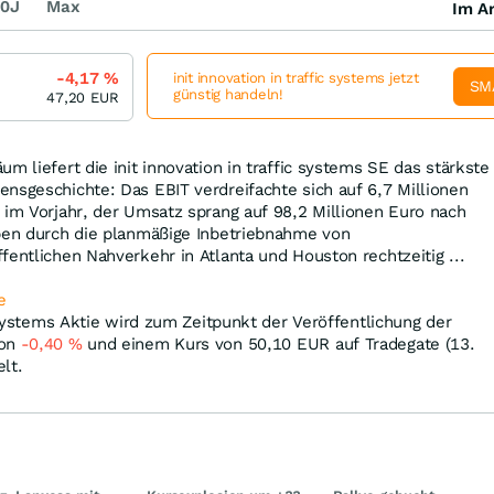
0J
Max
Im Ar
-4,17
%
init innovation in traffic systems jetzt
SM
günstig handeln!
47,20
EUR
m liefert die init innovation in traffic systems SE das stärkste
nsgeschichte: Das EBIT verdreifachte sich auf 6,7 Millionen
 im Vorjahr, der Umsatz sprang auf 98,2 Millionen Euro nach
eben durch die planmäßige Inbetriebnahme von
fentlichen Nahverkehr in Atlanta und Houston rechtzeitig ...
e
c systems Aktie wird zum Zeitpunkt der Veröffentlichung der
von
-0,40
%
und einem Kurs von 50,10
EUR
auf Tradegate (13.
lt.