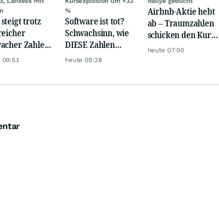
nz, Lanxess mit
Kursexplosion um +33
Rallye gebucht
Airbnb-Aktie hebt
n
%
steigt trotz
Software ist tot?
ab – Traumzahlen
reicher
Schwachsinn, wie
schicken den Kurs
acher Zahlen,
DIESE Zahlen
auf Reisen
heute 07:50
 und Öl teurer
zeigen!
 09:51
heute 09:28
entar