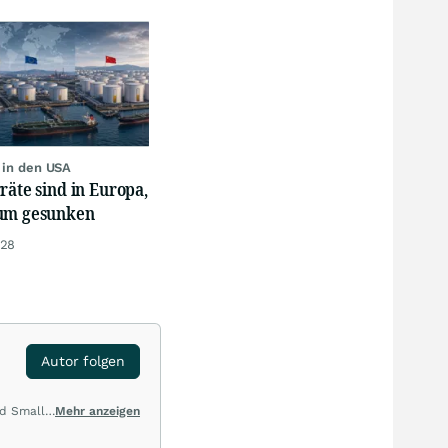
r in den USA
räte sind in Europa,
um gesunken
:28
Autor folgen
nd Small
Mehr anzeigen
enau
 und