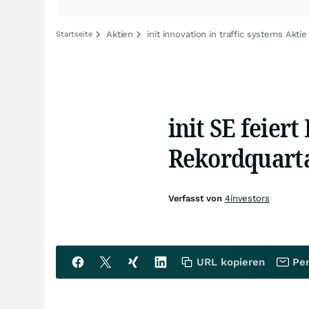
Aktien
init innovation in traffic systems Aktie
Startseite
init SE feier
Rekordquart
Verfasst von
4investors
URL kopieren
Per