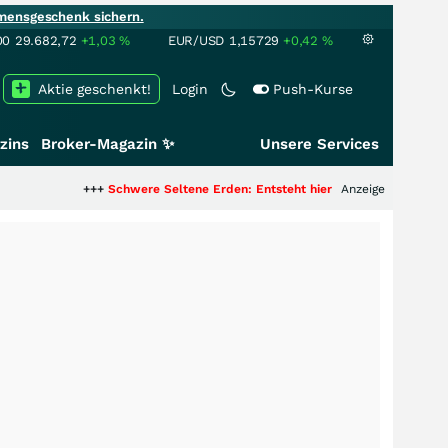
mensgeschenk sichern.
00
29.682,72
+1,03
%
EUR/USD
1,15729
+0,42
%
Aktie geschenkt!
Login
Push-Kurse
zins
Broker-Magazin ✨
Unsere Services
+++
Schwere Seltene Erden: Entsteht hier die nächste Milliardenstory?
Anzeige
++