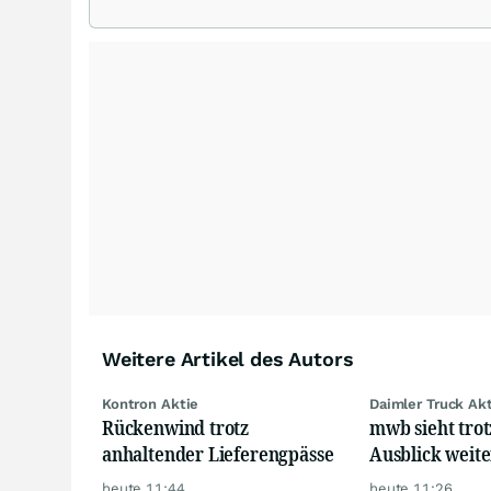
Wirtschaftsthemen, zu Länderperspektiven und Rohstoffas
umfasst dabei rund 20 zumeist europäische Analystenhäus
Weitere Artikel des Autors
Kontron Aktie
Daimler Truck Ak
Rückenwind trotz
mwb sieht tro
anhaltender Lieferengpässe
Ausblick weite
heute 11:44
heute 11:26