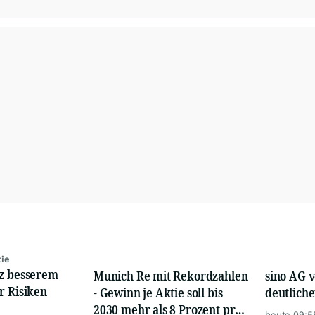
pekten ergänzen die Informationspalette von
www.4investors.de
. Das Portf
er und mehr als 50 Kolumnisten aus Europa und Übersee.
tie
tz besserem
Munich Re mit Rekordzahlen
sino AG v
r Risiken
- Gewinn je Aktie soll bis
deutlich
2030 mehr als 8 Prozent pro
heute 09:5