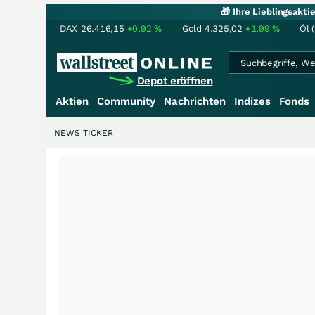
🎁 Ihre Lieblingsakt
DAX
26.416,15
+0,92
%
Gold
4.325,02
+1,99
%
Öl 
Depot eröffnen
Aktien
Community
Nachrichten
Indizes
Fonds
NEWS TICKER