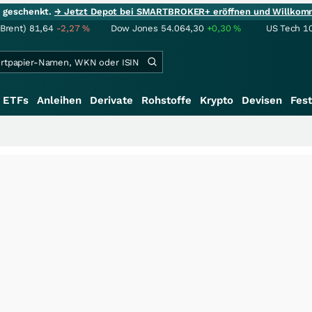
ie geschenkt.
→ Jetzt Depot bei SMARTBROKER+ eröffnen und Willkom
(Brent)
81,64
-2,27
%
Dow Jones
54.064,30
+0,30
%
US Tech 1
ETFs
Anleihen
Derivate
Rohstoffe
Krypto
Devisen
Fest