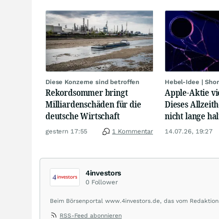
Diese Konzerne sind betroffen
Hebel-Idee | Sho
Rekordsommer bringt
Apple-Aktie vi
Milliardenschäden für die
Dieses Allzeit
deutsche Wirtschaft
nicht lange hal
gestern 17:55
1 Kommentar
14.07.26, 19:27
4investors
0
Follower
Beim Börsenportal www.4investors.de, das vom Redaktions
Caps aus dem deutschsprachigen Raum. Der Entry Standa
RSS-Feed abonnieren
beobachtet. Eine Übersicht über Ratingmeldungen renomm