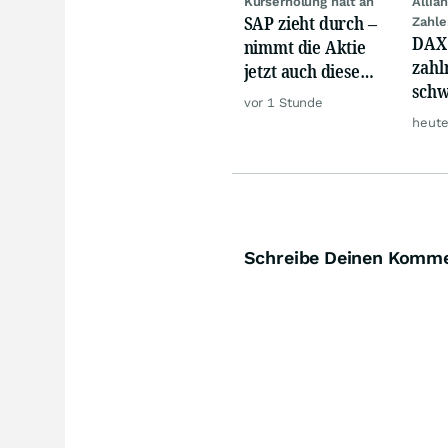
Kurserholung hält an
Allia
SAP zieht durch –
Zahle
DAX 
nimmt die Aktie
zahl
jetzt auch diese
schw
Hürde?
vor 1 Stunde
Gold
heute
Schreibe Deinen Komm