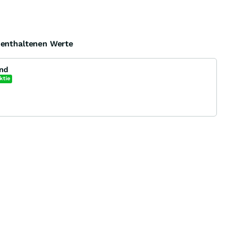
e enthaltenen Werte
und
ktie