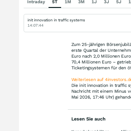
Intraday
5T
1M
3M
1J
3J
5J
1
init innovation in traffic systems
14:07:44
Zum 25-jährigen Börsenjubiläu
erste Quartal der Unternehme
Euro nach 2,0 Millionen Euro
70,4 Millionen Euro – getri
Ticketingsystemen für den öf
Weiterlesen auf 4investors.d
Die init innovation in traffi
Nachricht mit einem Minus 
Mai 2026, 17:46 Uhr) gehande
Lesen Sie auch