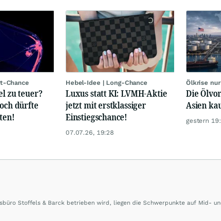
rt-Chance
Hebel-Idee | Long-Chance
Ölkrise nu
el zu teuer?
Luxus statt KI: LVMH-Aktie
Die Ölvor
hoch dürfte
jetzt mit erstklassiger
Asien ka
ten!
Einstiegschance!
gestern 19
07.07.26, 19:28
büro Stoffels & Barck betrieben wird, liegen die Schwerpunkte auf Mid- u
rd sowie Börsengänge (IPOs) und Notierungsaufnahmen werden besonders g
ierter Banken und Analystenhäuser sowie externe Kolumnen zu Konjunktur-