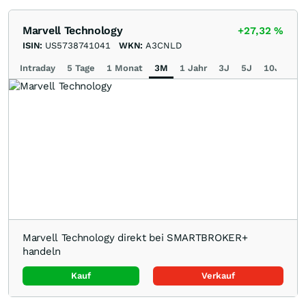
Marvell Technology
+27,32
%
ISIN:
US5738741041
WKN:
A3CNLD
Intraday
5 Tage
1 Monat
3M
1 Jahr
3J
5J
10J
Ma
Marvell Technology direkt bei SMARTBROKER+
handeln
Kauf
Verkauf