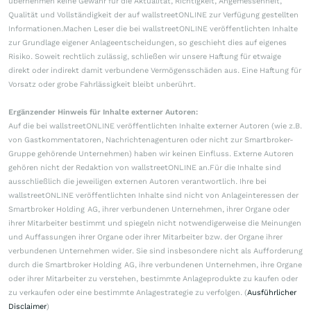
übernehmen keine Gewähr für die Aktualität, Richtigkeit, Angemessenheit,
Qualität und Vollständigkeit der auf wallstreetONLINE zur Verfügung gestellten
Informationen.Machen Leser die bei wallstreetONLINE veröffentlichten Inhalte
zur Grundlage eigener Anlageentscheidungen, so geschieht dies auf eigenes
Risiko. Soweit rechtlich zulässig, schließen wir unsere Haftung für etwaige
direkt oder indirekt damit verbundene Vermögensschäden aus. Eine Haftung für
Vorsatz oder grobe Fahrlässigkeit bleibt unberührt.
Ergänzender Hinweis für Inhalte externer Autoren:
Auf die bei wallstreetONLINE veröffentlichten Inhalte externer Autoren (wie z.B.
von Gastkommentatoren, Nachrichtenagenturen oder nicht zur Smartbroker-
Gruppe gehörende Unternehmen) haben wir keinen Einfluss. Externe Autoren
gehören nicht der Redaktion von wallstreetONLINE an.Für die Inhalte sind
ausschließlich die jeweiligen externen Autoren verantwortlich. Ihre bei
wallstreetONLINE veröffentlichten Inhalte sind nicht von Anlageinteressen der
Smartbroker Holding AG, ihrer verbundenen Unternehmen, ihrer Organe oder
ihrer Mitarbeiter bestimmt und spiegeln nicht notwendigerweise die Meinungen
und Auffassungen ihrer Organe oder ihrer Mitarbeiter bzw. der Organe ihrer
verbundenen Unternehmen wider. Sie sind insbesondere nicht als Aufforderung
durch die Smartbroker Holding AG, ihre verbundenen Unternehmen, ihre Organe
oder ihrer Mitarbeiter zu verstehen, bestimmte Anlageprodukte zu kaufen oder
zu verkaufen oder eine bestimmte Anlagestrategie zu verfolgen. (
Ausführlicher
Disclaimer
)