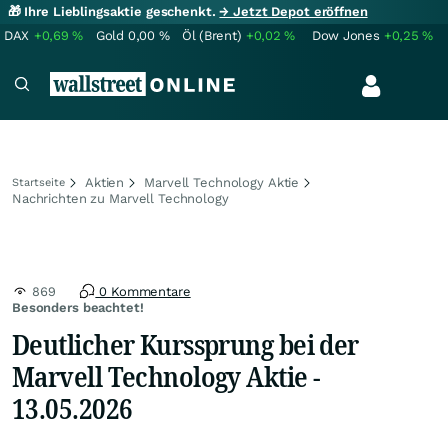
🎁 Ihre Lieblingsaktie geschenkt.
→ Jetzt Depot eröffnen
DAX
+0,69
%
Gold
0,00
%
Öl (Brent)
+0,02
%
Dow Jones
+0,25
%
Aktien
Marvell Technology Aktie
Startseite
Nachrichten zu Marvell Technology
869
0 Kommentare
Besonders beachtet!
Deutlicher Kurssprung bei der
Marvell Technology Aktie -
13.05.2026