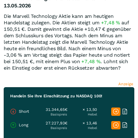
13.05.2026
Die Marvell Technology Aktie kann am heutigen
Handelstag zulegen. Die Aktien steigt um
+7,48
%
auf
150,51
€
. Damit gewinnt die Aktie +10,47
€
gegenüber
dem Schlusskurs des Vortags. Nach dem Minus am
letzten Handelstag zeigt die Marvell Technology Aktie
heute ein freundliches Bild. Nach einem Minus von
-3,06
%
am Vortag steigt das Papier heute und notiert
bei 150,51
€
, mit einem Plus von
+7,48
%
. Lohnt sich
ein Einstieg oder erst einen Rücksetzer abwarten?
Anzeige
Handeln Sie Ihre Einschätzung zu NASDAQ 100!
31.344,65€
× 13,50
Short
Basispreis
Hebel
27.227,93€
× 13,46
Long
Basispreis
Hebel