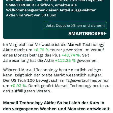
Alle Neukunden, die bis zum 31.08.2026 ein Depot bei
SMARTBROKER+ eröffnen, erhalten als
Willkommensgeschenk einen Anteil ausgewählter
Aktien im Wert von 50 Euro!
Jetzt Depot eröffnen und sichern!
Im Vergleich zur Vorwoche ist die Marvell Technology
Aktie damit um
+6,79
%
teurer geworden. Im Verlauf
eines Monats beträgt das Plus
+43,74
%
. Seit
Jahresanfang hat die Aktie
+112,35
%
gewonnen.
Während Marvell Technology heute deutlich zulegen
kann, zeigt sich der breite Markt wesentlich ruhiger.
Der US Tech 100 bewegt sich im Tagesverlauf heute nur
um
+0,92
%
. Damit gehört Marvell Technology heute zu
den auffälligeren Werten.
Marvell Technology Aktie: So hat sich der Kurs in
den vergangenen Wochen und Monaten entwickelt