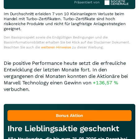
Präsentiert von
Im Durchschnitt erleiden 7 von 10 Kleinanlegern Verluste beim
Handel mit Turbo-Zertifikaten. Turbo-Zertifikate sind hoch
risikoreiche Produkte und nicht für langfristige Anlagestrategien
geeignet.
Den Basisprospekt sowie die Endgültigen Bedingungen und die
Basisinformationsblätter erhalten Sie bei Klick auf das Disclaimer Dokument.
Beachten Sie auch die
weiteren Hinweise
zu dieser Werbung.
Die positive Performance heute setzt die erfreuliche
Entwicklung der letzten Monate fort. In den
vergangenen drei Monaten konnten die Aktionäre bei
Marvell Technology einen Gewinn von
+136,57
%
verbuchen.
Bonus Aktion
Ihre Lieblingsaktie geschenkt