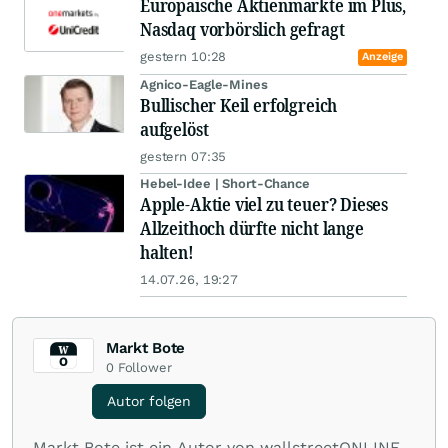
Europäische Aktienmärkte im Plus,
Nasdaq vorbörslich gefragt
gestern 10:28
Anzeige
Agnico-Eagle-Mines
Bullischer Keil erfolgreich
aufgelöst
gestern 07:35
Hebel-Idee | Short-Chance
Apple-Aktie viel zu teuer? Dieses
Allzeithoch dürfte nicht lange
halten!
14.07.26, 19:27
Markt Bote
0
Follower
Autor folgen
Markt Bote ist ein Autor von wallstreetONLINE