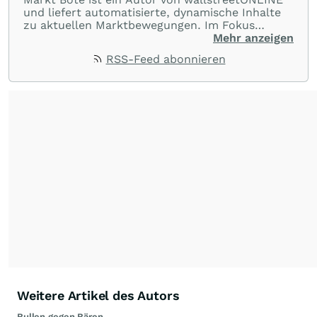
und liefert automatisierte, dynamische Inhalte
zu aktuellen Marktbewegungen. Im Fokus
stehen Tops und Flops, Branchentrends und
Mehr anzeigen
Impulse aus der Community. Ob Tech-Aktien,
RSS-Feed abonnieren
Rohstoffe oder Krypto – die Beiträge sind kurz,
prägnant und regen zur Diskussion an, sodass
Leser schnell einen Überblick gewinnen und
eigene Marktideen entwickeln können.
Weitere Artikel des Autors
Bullen gegen Bären