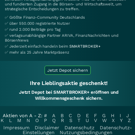
und fundierten Zugang in die Börsen- und Wirtschaftswelt, um
strategische Entscheidungen zu treffen.
✅ Größte Finanz-Community Deutschlands
✅ über 550.000 registrierte Nutzer
✅ rund 2.000 Beiträge pro Tag
✅ verlagsunabhängige Partner ARIVA, FinanzNachrichten und
BörsenNews
✅ Jederzeit einfach handeln beim
SMARTBROKER+
✅ mehr als 25 Jahre Marktpräsenz
Jetzt Depot sichern
Ihre Lieblingsaktie geschenkt!
Jetzt Depot bei SMARTBROKER+ eröffnen und
Willkommensgeschenk sichern.
Aktien von A - Z:
#
A
B
C
D
E
F
G
H
I
J
K
L
M
N
O
P
Q
R
S
T
U
V
W
X
Y
Z
Impressum
Disclaimer
Datenschutz
Datenschutz-
Einstellungen
Nutzungsbedingungen