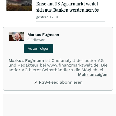
Krise am US-Agrarmarkt weitet
sich aus, Banken werden nervös
gestern 17:01
Markus Fugmann
0
Follower
Autor folgen
Markus Fugmann
ist Chefanalyst der actior AG
und Redakteur bei www.finanzmarktwelt.de. Die
actior AG bietet Selbsthändlern die Möglichkeit,
an allen gängigen Märkten der Welt im Bereich
Mehr anzeigen
CFDs, Futures, Aktien und Devisen zu Top-
RSS-Feed abonnieren
Konditionen zu handeln. Darüber hinaus
erhalten Kunden kostenlose
Informationsabende, Seminare, One-to-One
Coaching, allgemeine Einführungen in die
Handelsplattformen und Märkte.