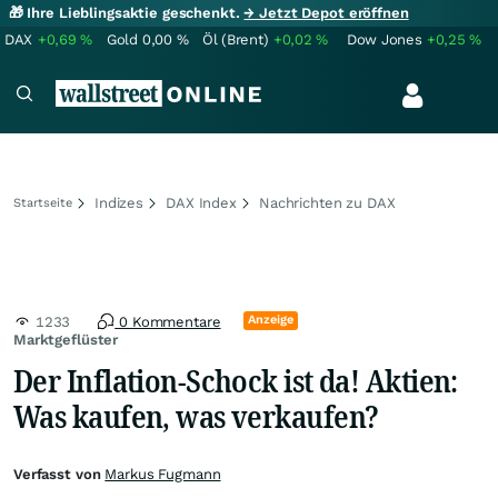
🎁 Ihre Lieblingsaktie geschenkt.
→ Jetzt Depot eröffnen
DAX
+0,69
%
Gold
0,00
%
Öl (Brent)
+0,02
%
Dow Jones
+0,25
%
Indizes
DAX Index
Nachrichten zu DAX
Startseite
Anzeige
1233
0 Kommentare
Marktgeflüster
Der Inflation-Schock ist da! Aktien:
Was kaufen, was verkaufen?
Verfasst von
Markus Fugmann