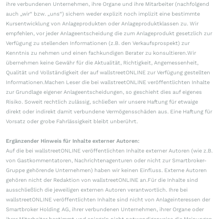
ihre verbundenen Unternehmen, ihre Organe und ihre Mitarbeiter (nachfolgend
auch „wir“ bzw. „uns“) sichern weder explizit noch implizit eine bestimmte
Kursentwicklung von Anlageprodukten oder Anlageproduktklassen zu. Wir
empfehlen, vor jeder Anlageentscheidung die zum Anlageprodukt gesetzlich zur
Verfügung zu stellenden Informationen (z.B. den Verkaufsprospekt) zur
Kenntnis zu nehmen und einen fachkundigen Berater zu konsultieren.Wir
übernehmen keine Gewähr für die Aktualität, Richtigkeit, Angemessenheit,
Qualität und Vollständigkeit der auf wallstreetONLINE zur Verfügung gestellten
Informationen.Machen Leser die bei wallstreetONLINE veröffentlichten Inhalte
zur Grundlage eigener Anlageentscheidungen, so geschieht dies auf eigenes
Risiko. Soweit rechtlich zulässig, schließen wir unsere Haftung für etwaige
direkt oder indirekt damit verbundene Vermögensschäden aus. Eine Haftung für
Vorsatz oder grobe Fahrlässigkeit bleibt unberührt.
Ergänzender Hinweis für Inhalte externer Autoren:
Auf die bei wallstreetONLINE veröffentlichten Inhalte externer Autoren (wie z.B.
von Gastkommentatoren, Nachrichtenagenturen oder nicht zur Smartbroker-
Gruppe gehörende Unternehmen) haben wir keinen Einfluss. Externe Autoren
gehören nicht der Redaktion von wallstreetONLINE an.Für die Inhalte sind
ausschließlich die jeweiligen externen Autoren verantwortlich. Ihre bei
wallstreetONLINE veröffentlichten Inhalte sind nicht von Anlageinteressen der
Smartbroker Holding AG, ihrer verbundenen Unternehmen, ihrer Organe oder