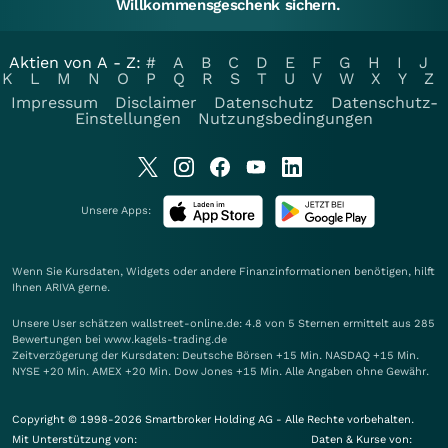
Willkommensgeschenk sichern.
Aktien von A - Z:
#
A
B
C
D
E
F
G
H
I
J
K
L
M
N
O
P
Q
R
S
T
U
V
W
X
Y
Z
Impressum
Disclaimer
Datenschutz
Datenschutz-
Einstellungen
Nutzungsbedingungen
Unsere Apps:
Wenn Sie Kursdaten, Widgets oder andere Finanzinformationen benötigen, hilft
Ihnen
ARIVA
gerne.
Unsere User schätzen wallstreet-online.de: 4.8 von 5 Sternen ermittelt aus 285
Bewertungen bei www.kagels-trading.de
Zeitverzögerung der Kursdaten: Deutsche Börsen +15 Min. NASDAQ +15 Min.
NYSE +20 Min. AMEX +20 Min. Dow Jones +15 Min. Alle Angaben ohne Gewähr.
Copyright © 1998-2026 Smartbroker Holding AG - Alle Rechte vorbehalten.
Mit Unterstützung von:
Daten & Kurse von: