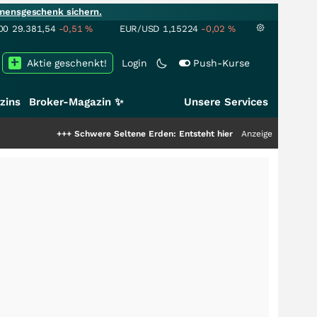
mensgeschenk sichern.
00
29.381,54
-0,51
%
EUR/USD
1,15224
-0,02
%
Aktie geschenkt!
Login
Push-Kurse
zins
Broker-Magazin ✨
Unsere Services
+++
Schwere Seltene Erden: Entsteht hier die nächste Milliardenstory?
Anzeige
+