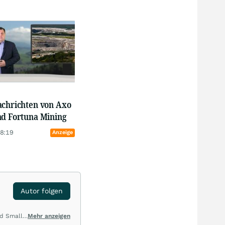
achrichten von Axo
nd Fortuna Mining
18:19
Anzeige
Autor folgen
nd Small
Mehr anzeigen
enau