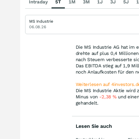
Intraday
5T
1M
3M
1J
3J
5J
1
MS Industrie
06.08.26
Die MS Industrie AG hat im e
drehte auf plus 0,4 Millione
nach Steuern verbesserte sic
Das EBITDA stieg auf 1,9 Mil
noch Anlaufkosten für den ne
Weiterlesen auf 4investors.d
Die MS Industrie Aktie wird 
Minus von
-2,38
%
und einem
gehandelt.
Lesen Sie auch