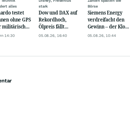
 Technik
Disney, Fresenius
Zahlen spalten die
dert alles
stark
Börse
ardo testet
Dow und DAX auf
Siemens Energy
nen ohne GPS
Rekordhoch,
verdreifacht den
r militärische
Ölpreis fällt
Gewinn – der Klotz
en ist enorm
weiter, Gold legt
am Bein ist weg
rn 14:30
05.08.26, 16:40
05.08.26, 10:44
zu
entar