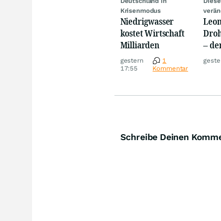
Deutschland in
Diese
Krisenmodus
verän
Niedrigwasser
Leon
kostet Wirtschaft
Droh
Milliarden
– de
Nutz
gestern
1
geste
17:55
Kommentar
Schreibe Deinen Komm