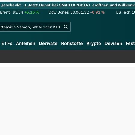
ie geschenkt.
→ Jetzt Depot bei SMARTBROKER+ eröffnen und Willkom
(Brent)
83,54
+5,15
%
Dow Jones
53.901,32
-0,92
%
US Tech 1
ETFs
Anleihen
Derivate
Rohstoffe
Krypto
Devisen
Fest