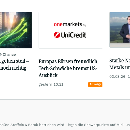
g-Chance
Starke N
 gehen steil –
Europas Börsen freundlich,
Metals u
 noch richtig
Tech-Schwäche bremst US-
Ausblick
03.08.26, 
gestern 10:21
Anzeige
büro Stoffels & Barck betrieben wird, liegen die Schwerpunkte auf Mid- u
rd sowie Börsengänge (IPOs) und Notierungsaufnahmen werden besonders g