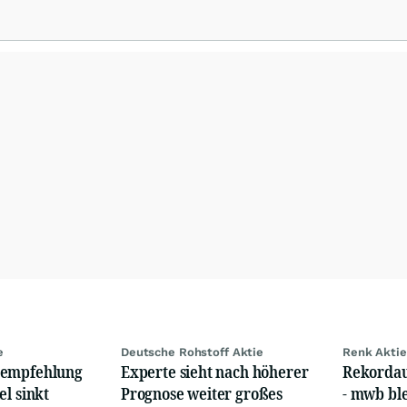
ierter Banken und Analystenhäuser sowie externe Kolumnen zu Konjunktur-
pekten ergänzen die Informationspalette von
www.4investors.de
. Das Portf
er und mehr als 50 Kolumnisten aus Europa und Übersee.
e
Deutsche Rohstoff Aktie
Renk Aktie
sempfehlung
Experte sieht nach höherer
Rekordau
el sinkt
Prognose weiter großes
- mwb bl