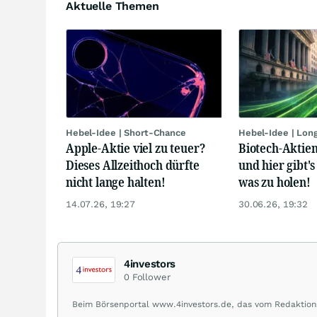
Aktuelle Themen
Hebel-Idee | Short-Chance
Hebel-Idee | Lon
Apple-Aktie viel zu teuer?
Biotech-Aktien
Dieses Allzeithoch dürfte
und hier gibt's
nicht lange halten!
was zu holen!
14.07.26, 19:27
30.06.26, 19:32
4investors
0
Follower
Beim Börsenportal www.4investors.de, das vom Redaktions
Caps aus dem deutschsprachigen Raum. Der Entry Standa