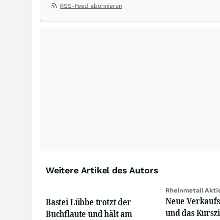
RSS-Feed abonnieren
beobachtet. Eine Übersicht über Ratingmeldungen renomm
Wirtschaftsthemen, zu Länderperspektiven und Rohstoffas
umfasst dabei rund 20 zumeist europäische Analystenhäus
Weitere Artikel des Autors
Rheinmetall Akti
Neue Verkauf
Bastei Lübbe trotzt der
und das Kurszi
Buchflaute und hält am