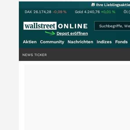
🎁 Ihre Lieblingsakt
DAX
26.174,28
-0,09
%
Gold
4.240,76
+0,01
%
Öl 
Depot eröffnen
Aktien
Community
Nachrichten
Indizes
Fonds
NEWS TICKER