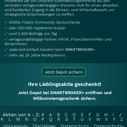
Profitieren Sie von unserem Alleinstellungsmerkmal als den
zentralen verlagsunabhängigen Wissens-Hub für einen aktuellen
und fundierten Zugang in die Börsen- und Wirtschaftswelt, um
strategische Entscheidungen zu treffen.
✅ Größte Finanz-Community Deutschlands
✅ über 550.000 registrierte Nutzer
✅ rund 2.000 Beiträge pro Tag
✅ verlagsunabhängige Partner ARIVA, FinanzNachrichten und
BörsenNews
✅ Jederzeit einfach handeln beim
SMARTBROKER+
✅ mehr als 25 Jahre Marktpräsenz
Jetzt Depot sichern
Ihre Lieblingsaktie geschenkt!
Jetzt Depot bei SMARTBROKER+ eröffnen und
Willkommensgeschenk sichern.
Aktien von A - Z:
#
A
B
C
D
E
F
G
H
I
J
K
L
M
N
O
P
Q
R
S
T
U
V
W
X
Y
Z
Impressum
Disclaimer
Datenschutz
Datenschutz-