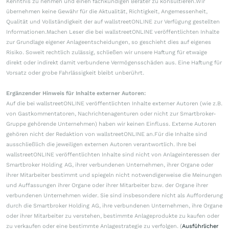
Kenntnis zu nehmen und einen fachkundigen Berater zu konsultieren.Wir
übernehmen keine Gewähr für die Aktualität, Richtigkeit, Angemessenheit,
Qualität und Vollständigkeit der auf wallstreetONLINE zur Verfügung gestellten
Informationen.Machen Leser die bei wallstreetONLINE veröffentlichten Inhalte
zur Grundlage eigener Anlageentscheidungen, so geschieht dies auf eigenes
Risiko. Soweit rechtlich zulässig, schließen wir unsere Haftung für etwaige
direkt oder indirekt damit verbundene Vermögensschäden aus. Eine Haftung für
Vorsatz oder grobe Fahrlässigkeit bleibt unberührt.
Ergänzender Hinweis für Inhalte externer Autoren:
Auf die bei wallstreetONLINE veröffentlichten Inhalte externer Autoren (wie z.B.
von Gastkommentatoren, Nachrichtenagenturen oder nicht zur Smartbroker-
Gruppe gehörende Unternehmen) haben wir keinen Einfluss. Externe Autoren
gehören nicht der Redaktion von wallstreetONLINE an.Für die Inhalte sind
ausschließlich die jeweiligen externen Autoren verantwortlich. Ihre bei
wallstreetONLINE veröffentlichten Inhalte sind nicht von Anlageinteressen der
Smartbroker Holding AG, ihrer verbundenen Unternehmen, ihrer Organe oder
ihrer Mitarbeiter bestimmt und spiegeln nicht notwendigerweise die Meinungen
und Auffassungen ihrer Organe oder ihrer Mitarbeiter bzw. der Organe ihrer
verbundenen Unternehmen wider. Sie sind insbesondere nicht als Aufforderung
durch die Smartbroker Holding AG, ihre verbundenen Unternehmen, ihre Organe
oder ihrer Mitarbeiter zu verstehen, bestimmte Anlageprodukte zu kaufen oder
zu verkaufen oder eine bestimmte Anlagestrategie zu verfolgen. (
Ausführlicher