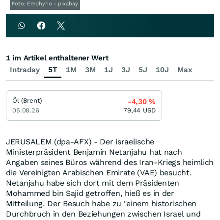
Foto: Emphyrio - pixabay
1 im Artikel enthaltener Wert
Intraday
5T
1M
3M
1J
3J
5J
10J
Max
Öl (Brent)
-4,30
%
05.08.26
79,44
USD
JERUSALEM (dpa-AFX) - Der israelische
Ministerpräsident Benjamin Netanjahu hat nach
Angaben seines Büros während des Iran-Kriegs heimlich
die Vereinigten Arabischen Emirate (VAE) besucht.
Netanjahu habe sich dort mit dem Präsidenten
Mohammed bin Sajid getroffen, hieß es in der
Mitteilung. Der Besuch habe zu "einem historischen
Durchbruch in den Beziehungen zwischen Israel und