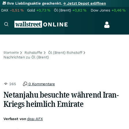
🎁 Ihre Lieblingsaktie geschenkt.
→ Jetzt Depot eröffnen
DAX
-0,51
%
Gold
+0,73
%
Öl (Brent)
+0,82
%
Dow Jones
+0,46
%
Rohstoffe
Öl (Brent) Rohstoff
Startseite
Nachrichten zu Öl (Brent)
265
0 Kommentare
Netanjahu besuchte während Iran-
Kriegs heimlich Emirate
Verfasst von
dpa-AFX