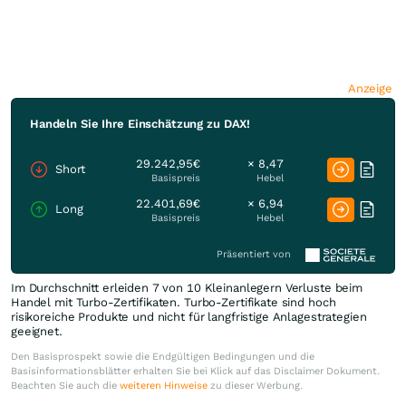
Anzeige
Handeln Sie Ihre Einschätzung zu DAX!
29.242,95€
× 8,47
Short
Basispreis
Hebel
22.401,69€
× 6,94
Long
Basispreis
Hebel
Präsentiert von
Im Durchschnitt erleiden 7 von 10 Kleinanlegern Verluste beim
Handel mit Turbo-Zertifikaten. Turbo-Zertifikate sind hoch
risikoreiche Produkte und nicht für langfristige Anlagestrategien
geeignet.
Den Basisprospekt sowie die Endgültigen Bedingungen und die
Basisinformationsblätter erhalten Sie bei Klick auf das Disclaimer Dokument.
Beachten Sie auch die
weiteren Hinweise
zu dieser Werbung.