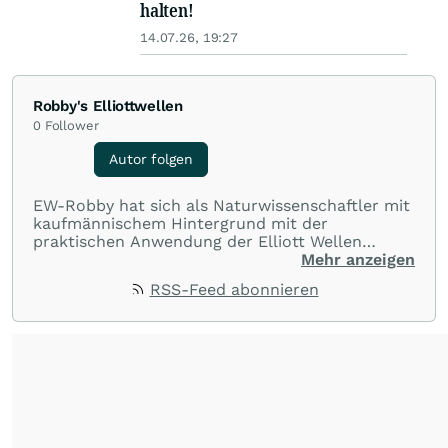
halten!
14.07.26, 19:27
Robby's Elliottwellen
0
Follower
Autor folgen
EW-Robby hat sich als Naturwissenschaftler mit
kaufmännischem Hintergrund mit der
praktischen Anwendung der Elliott Wellen
Theorie als ernsthaftes Verfahren zur
Mehr anzeigen
technischen Analyse auseinander gesetzt. Er
RSS-Feed abonnieren
betreibt im Rahmen einer Hobbytätigkeit den
Blog www.robbys-elliottwellen.de. Zuvor war er
Autor auf Cues Elliott Wellen.