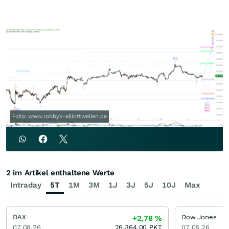
Foto: www.robbys-elliottwellen.de
2 im Artikel enthaltene Werte
Intraday
5T
1M
3M
1J
3J
5J
10J
Max
DAX
Dow Jones
+2,78
%
07.08.26
26.364,00
PKT
07.08.26