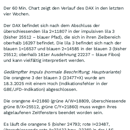
Der 60 Min. Chart zeigt den Verlauf des DAX in den letzten
vier Wochen.
Der DAX befindet sich nach dem Abschluss der
überschiessenden lila 2=11807 in der impulsiven lila 3
(bisher 25512 – blauer Pfad), die sich in ihren Zielbereich
oberhalb 16297 befindet. Die lila 3 befindet sich nach der
blauen 1=16537 und blauen 2=14585 in der blauen 3 (bisher
25512; oberhalb 161er Ausdehnung 22237 – blaue Fibos)
und kann vielfältig interpretiert werden.
Gedämpfter Impuls (normale Beschriftung; Hauptvariante)
Die orangene 3 der blauen 3 (23477+X) wurde am
18.3.2025 mit einem Hoch (Indikationsfehler in der
GBE/JFD-Indikation) abgeschlossen.
Die orangene 4=21860 (grüne A/W=18809, überschiessende
grüne B/X=25512, grüne C/Y=21860) muss wegen ihres
abgelaufenen Zeitfensters beendet worden sein.
Es läuft die orangene 5 (bisher 24793; rote I=23487,