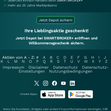
✅ Jederzeit einfach handeln beim
SMARTBROKER+
✅ mehr als 25 Jahre Marktpräsenz
Jetzt Depot sichern
Ihre Lieblingsaktie geschenkt!
Jetzt Depot bei SMARTBROKER+ eröffnen und
Willkommensgeschenk sichern.
Aktien von A - Z:
#
A
B
C
D
E
F
G
H
I
J
K
L
M
N
O
P
Q
R
S
T
U
V
W
X
Y
Z
Impressum
Disclaimer
Datenschutz
Datenschutz-
Einstellungen
Nutzungsbedingungen
Unsere Apps:
Wenn Sie Kursdaten, Widgets oder andere Finanzinformationen benötigen, hilft