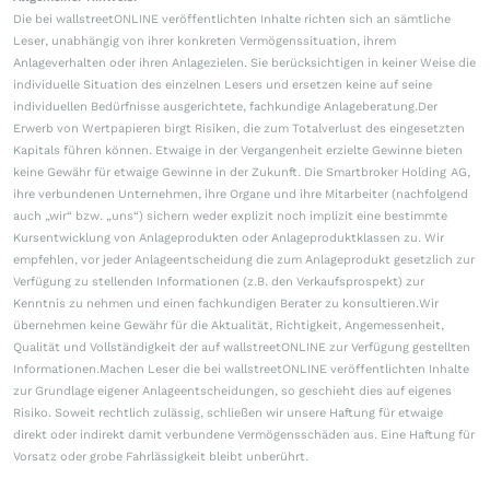
Die bei wallstreetONLINE veröffentlichten Inhalte richten sich an sämtliche
Leser, unabhängig von ihrer konkreten Vermögenssituation, ihrem
Anlageverhalten oder ihren Anlagezielen. Sie berücksichtigen in keiner Weise die
individuelle Situation des einzelnen Lesers und ersetzen keine auf seine
individuellen Bedürfnisse ausgerichtete, fachkundige Anlageberatung.Der
Erwerb von Wertpapieren birgt Risiken, die zum Totalverlust des eingesetzten
Kapitals führen können. Etwaige in der Vergangenheit erzielte Gewinne bieten
keine Gewähr für etwaige Gewinne in der Zukunft. Die Smartbroker Holding AG,
ihre verbundenen Unternehmen, ihre Organe und ihre Mitarbeiter (nachfolgend
auch „wir“ bzw. „uns“) sichern weder explizit noch implizit eine bestimmte
Kursentwicklung von Anlageprodukten oder Anlageproduktklassen zu. Wir
empfehlen, vor jeder Anlageentscheidung die zum Anlageprodukt gesetzlich zur
Verfügung zu stellenden Informationen (z.B. den Verkaufsprospekt) zur
Kenntnis zu nehmen und einen fachkundigen Berater zu konsultieren.Wir
übernehmen keine Gewähr für die Aktualität, Richtigkeit, Angemessenheit,
Qualität und Vollständigkeit der auf wallstreetONLINE zur Verfügung gestellten
Informationen.Machen Leser die bei wallstreetONLINE veröffentlichten Inhalte
zur Grundlage eigener Anlageentscheidungen, so geschieht dies auf eigenes
Risiko. Soweit rechtlich zulässig, schließen wir unsere Haftung für etwaige
direkt oder indirekt damit verbundene Vermögensschäden aus. Eine Haftung für
Vorsatz oder grobe Fahrlässigkeit bleibt unberührt.