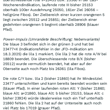
überschiessende rote II=23433 bzw. 23360 in der L&S-
Wochenendindikation, laufende rote III bisher 25153
oberhalb 100er Ausdehnung 25050, 161er Ziel 26056 –
hellgrüne Fibos). Der Zielbereich einer kurzen orangenen 5
liegt zwischen 25512 und 25851; der Zielbereich einer
gedehnten orangenen 5 beginnt oberhalb 28906 (blauer
Pfad).
Power-Impuls (Umrandete Beschriftung; Nebenvariante)
Die blaue 3 befindet sich in der grünen 3 und hat bei
23477+X (Indikationsfehler in der JFD-Indikation am
18.3.2025) die lila 1 markiert. Die lila 2 hat die rote A/W bei
18809 beendet. Die überschiessende rote B/X (bisher
25512) wurde vermutlich beendet, hat aber auf der
Oberseite auch noch Platz bis 26361 (lila Fibos).
Die rote C/Y bzw. lila 2 (bisher 21860) hat ihr Mindestziel
23477 unterschritten und kann bereits beendet worden sein
(blauer Pfad). In einer laufenden roten Alt: Y (bisher 21860;
blaue Alt: a=21860, blaue Alt: b bisher 25153, blaue Alt: c
bisher 23924) würde idealerweise noch ein Tief unterhalb
21860 fehlen. Die lila 2 hat auf der Unterseite auch noch
viel Platz bis 17019 (grauer Pfad).