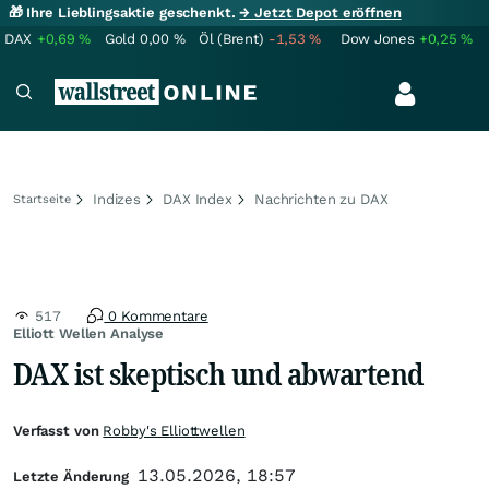
🎁 Ihre Lieblingsaktie geschenkt.
→ Jetzt Depot eröffnen
DAX
+0,69
%
Gold
0,00
%
Öl (Brent)
-1,53
%
Dow Jones
+0,25
%
Indizes
DAX Index
Nachrichten zu DAX
Startseite
517
0 Kommentare
Elliott Wellen Analyse
DAX ist skeptisch und abwartend
Verfasst von
Robby's Elliottwellen
13.05.2026, 18:57
Letzte Änderung