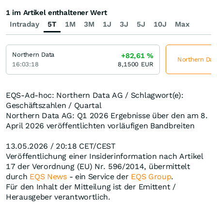
1 im Artikel enthaltener Wert
Intraday
5T
1M
3M
1J
3J
5J
10J
Max
Northern Data
+82,61
%
Northern Data
16:03:18
8,1500
EUR
EQS-Ad-hoc: Northern Data AG / Schlagwort(e):
Geschäftszahlen / Quartal
Northern Data AG: Q1 2026 Ergebnisse über den am 8.
April 2026 veröffentlichten vorläufigen Bandbreiten
13.05.2026 / 20:18 CET/CEST
Veröffentlichung einer Insiderinformation nach Artikel
17 der Verordnung (EU) Nr. 596/2014, übermittelt
durch
EQS News
- ein Service der
EQS Group
.
Für den Inhalt der Mitteilung ist der Emittent /
Herausgeber verantwortlich.