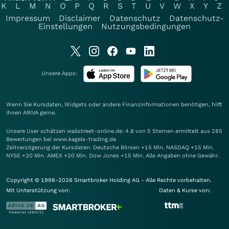
K
L
M
N
O
P
Q
R
S
T
U
V
W
X
Y
Z
Impressum
Disclaimer
Datenschutz
Datenschutz-
Einstellungen
Nutzungsbedingungen
Unsere Apps:
Wenn Sie Kursdaten, Widgets oder andere Finanzinformationen benötigen, hilft
Ihnen
ARIVA
gerne.
Unsere User schätzen wallstreet-online.de: 4.8 von 5 Sternen ermittelt aus 285
Bewertungen bei www.kagels-trading.de
Zeitverzögerung der Kursdaten: Deutsche Börsen +15 Min. NASDAQ +15 Min.
NYSE +20 Min. AMEX +20 Min. Dow Jones +15 Min. Alle Angaben ohne Gewähr.
Copyright © 1998-2026 Smartbroker Holding AG - Alle Rechte vorbehalten.
Mit Unterstützung von:
Daten & Kurse von: