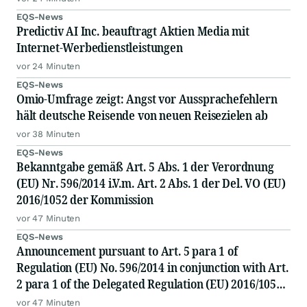
EQS-News
Predictiv AI Inc. beauftragt Aktien Media mit
Internet-Werbedienstleistungen
vor 24 Minuten
EQS-News
Omio-Umfrage zeigt: Angst vor Aussprachefehlern
hält deutsche Reisende von neuen Reisezielen ab
vor 38 Minuten
EQS-News
Bekanntgabe gemäß Art. 5 Abs. 1 der Verordnung
(EU) Nr. 596/2014 i.V.m. Art. 2 Abs. 1 der Del. VO (EU)
2016/1052 der Kommission
vor 47 Minuten
EQS-News
Announcement pursuant to Art. 5 para 1 of
Regulation (EU) No. 596/2014 in conjunction with Art.
2 para 1 of the Delegated Regulation (EU) 2016/1052
of the Commission
vor 47 Minuten