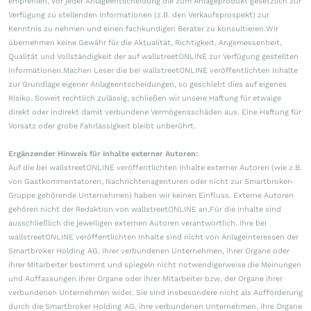
empfehlen, vor jeder Anlageentscheidung die zum Anlageprodukt gesetzlich zur
Verfügung zu stellenden Informationen (z.B. den Verkaufsprospekt) zur
Kenntnis zu nehmen und einen fachkundigen Berater zu konsultieren.Wir
übernehmen keine Gewähr für die Aktualität, Richtigkeit, Angemessenheit,
Qualität und Vollständigkeit der auf wallstreetONLINE zur Verfügung gestellten
Informationen.Machen Leser die bei wallstreetONLINE veröffentlichten Inhalte
zur Grundlage eigener Anlageentscheidungen, so geschieht dies auf eigenes
Risiko. Soweit rechtlich zulässig, schließen wir unsere Haftung für etwaige
direkt oder indirekt damit verbundene Vermögensschäden aus. Eine Haftung für
Vorsatz oder grobe Fahrlässigkeit bleibt unberührt.
Ergänzender Hinweis für Inhalte externer Autoren:
Auf die bei wallstreetONLINE veröffentlichten Inhalte externer Autoren (wie z.B.
von Gastkommentatoren, Nachrichtenagenturen oder nicht zur Smartbroker-
Gruppe gehörende Unternehmen) haben wir keinen Einfluss. Externe Autoren
gehören nicht der Redaktion von wallstreetONLINE an.Für die Inhalte sind
ausschließlich die jeweiligen externen Autoren verantwortlich. Ihre bei
wallstreetONLINE veröffentlichten Inhalte sind nicht von Anlageinteressen der
Smartbroker Holding AG, ihrer verbundenen Unternehmen, ihrer Organe oder
ihrer Mitarbeiter bestimmt und spiegeln nicht notwendigerweise die Meinungen
und Auffassungen ihrer Organe oder ihrer Mitarbeiter bzw. der Organe ihrer
verbundenen Unternehmen wider. Sie sind insbesondere nicht als Aufforderung
durch die Smartbroker Holding AG, ihre verbundenen Unternehmen, ihre Organe