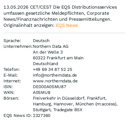
13.05.2026 CET/CEST Die EQS Distributionsservices
umfassen gesetzliche Meldepflichten, Corporate
News/Finanznachrichten und Pressemitteilungen.
Originalinhalt anzeigen:
EQS News
Sprache:
Deutsch
Unternehmen:
Northern Data AG
An der Welle 3
60322 Frankfurt am Main
Deutschland
Telefon:
+49 69 34 87 52 25
E-Mail:
info@northerndata.de
Internet:
www.northerndata.de
ISIN:
DE000A0SMU87
WKN:
A0SMU8
Börsen:
Freiverkehr in Düsseldorf, Frankfurt,
Hamburg, Hannover, München (m:access),
Stuttgart, Tradegate BSX
EQS News ID:
2327360