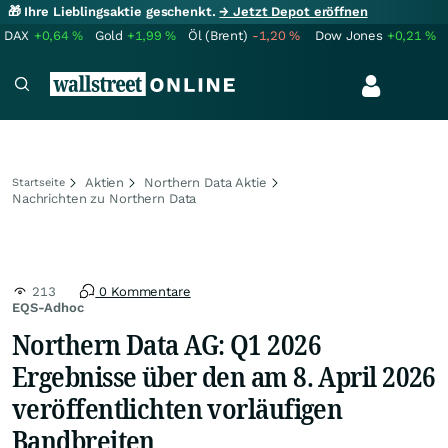
🎁 Ihre Lieblingsaktie geschenkt.
→ Jetzt Depot eröffnen
DAX
+0,64
%
Gold
+1,99
%
Öl (Brent)
-1,20
%
Dow Jones
+0,21
%
Aktien
Northern Data Aktie
Startseite
Nachrichten zu Northern Data
213
0 Kommentare
EQS-Adhoc
Northern Data AG: Q1 2026
Ergebnisse über den am 8. April 2026
veröffentlichten vorläufigen
Bandbreiten