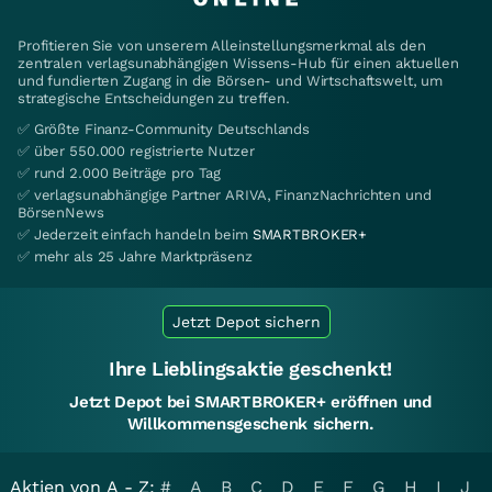
Profitieren Sie von unserem Alleinstellungsmerkmal als den
zentralen verlagsunabhängigen Wissens-Hub für einen aktuellen
und fundierten Zugang in die Börsen- und Wirtschaftswelt, um
strategische Entscheidungen zu treffen.
✅ Größte Finanz-Community Deutschlands
✅ über 550.000 registrierte Nutzer
✅ rund 2.000 Beiträge pro Tag
✅ verlagsunabhängige Partner ARIVA, FinanzNachrichten und
BörsenNews
✅ Jederzeit einfach handeln beim
SMARTBROKER+
✅ mehr als 25 Jahre Marktpräsenz
Jetzt Depot sichern
Ihre Lieblingsaktie geschenkt!
Jetzt Depot bei SMARTBROKER+ eröffnen und
Willkommensgeschenk sichern.
Aktien von A - Z:
#
A
B
C
D
E
F
G
H
I
J