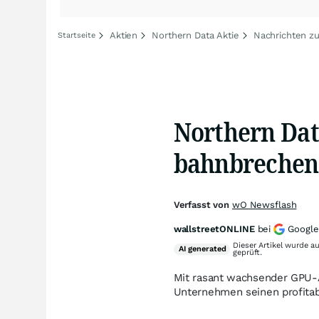
Aktien
Northern Data Aktie
Nachrichten zu
Startseite
Northern Dat
bahnbrechend
Verfasst von
wO Newsflash
wallstreetONLINE
bei
Google
Dieser Artikel wurde a
AI
generated
geprüft.
Mit rasant wachsender GPU-Au
Unternehmen seinen profita