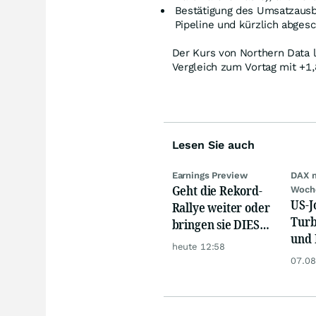
Bestätigung des Umsatzausbl
Pipeline und kürzlich abges
Der Kurs von Northern Data 
Vergleich zum Vortag mit +1
Lesen Sie auch
Earnings Preview
DAX 
Geht die Rekord-
Woch
US-J
Rallye weiter oder
Turb
bringen sie DIESE
und 
Werte jetzt zu Fall?
heute 12:58
Gold
07.08