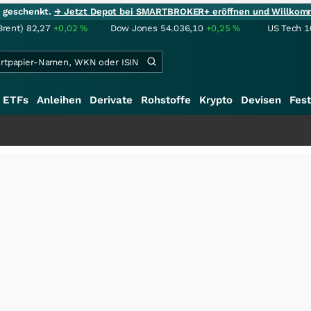
ie geschenkt.
→ Jetzt Depot bei SMARTBROKER+ eröffnen und Willkom
Brent)
82,27
+0,02
%
Dow Jones
54.036,10
+0,25
%
US Tech 1
ETFs
Anleihen
Derivate
Rohstoffe
Krypto
Devisen
Fest