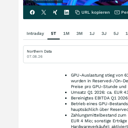
URL kopieren
Per
Intraday
5T
1M
3M
1J
3J
5J
1
Northern Data
07.08.26
GPU-Auslastung stieg von 62
wurden in Reserved-/On‑Dem
Preise pro GPU‑Stunde und 
Umsatz Q1 2026: ca. EUR 43
Bereinigtes EBITDA Q1 2026
Betrieb eines GPU-Bestand
hauptsächlich über Reserv
Zahlungsmittelbestand zum 
EUR 4 Mio; sonstige Erträge
Hardwareverkäufe); aktivier