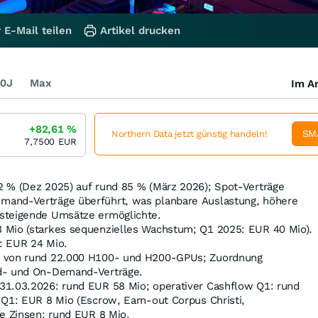
 E-Mail teilen
Artikel drucken
0J
Max
Im Ar
+82,61
%
SM
Northern Data jetzt günstig handeln!
7,7500
EUR
 % (Dez 2025) auf rund 85 % (März 2026); Spot-Verträge
and-Verträge überführt, was planbare Auslastung, höhere
steigende Umsätze ermöglichte.
 Mio (starkes sequenzielles Wachstum; Q1 2025: EUR 40 Mio).
: EUR 24 Mio.
s von rund 22.000 H100- und H200‑GPUs; Zuordnung
ed‑ und On‑Demand‑Verträge.
31.03.2026: rund EUR 58 Mio; operativer Cashflow Q1: rund
 Q1: EUR 8 Mio (Escrow, Earn‑out Corpus Christi,
te Zinsen: rund EUR 8 Mio.