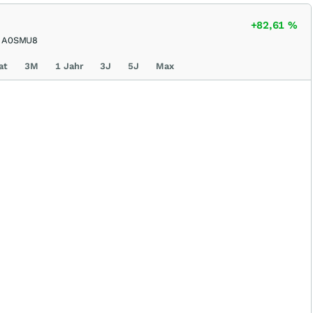
+82,61
%
A0SMU8
at
3M
1 Jahr
3J
5J
Max