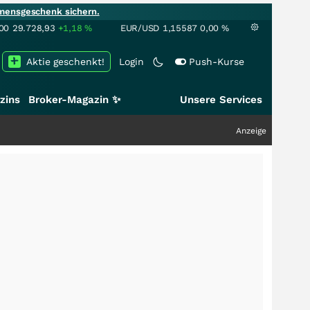
mensgeschenk sichern.
00
29.728,93
+1,18
%
EUR/USD
1,15587
0,00
%
Aktie geschenkt!
Login
Push-Kurse
zins
Broker-Magazin ✨
Unsere Services
Anzeige