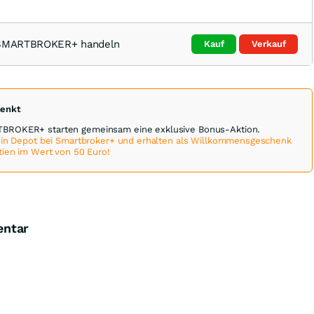
i SMARTBROKER+ handeln
Kauf
Verkauf
henkt
BROKER+ starten gemeinsam eine exklusive Bonus-Aktion.
 ein Depot bei Smartbroker+ und erhalten als Willkommensgeschenk
tien im Wert von 50 Euro!
entar