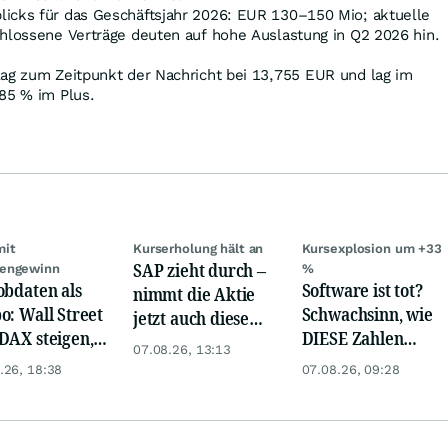
icks für das Geschäftsjahr 2026: EUR 130–150 Mio; aktuelle
chlossene Verträge deuten auf hohe Auslastung in Q2 2026 hin.
lag zum Zeitpunkt der Nachricht bei 13,755
EUR
und lag im
,85
%
im Plus.
mit
Kurserholung hält an
Kursexplosion um +33
SAP zieht durch –
engewinn
%
obdaten als
Software ist tot?
nimmt die Aktie
o: Wall Street
Schwachsinn, wie
jetzt auch diese
DAX steigen,
DIESE Zahlen
Hürde?
07.08.26, 13:13
 glänzt
zeigen!
.26, 18:38
07.08.26, 09:28