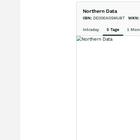
Northern Data
ISIN:
DE000A0SMU87
WKN:
Intraday
5 Tage
1 Mon