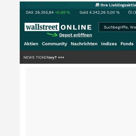
🎁 Ihre Lieblingsakt
DAX
26.355,84
+0,69
%
Gold
4.342,26
0,00
%
Öl (
Depot eröffnen
Aktien
Community
Nachrichten
Indizes
Fonds
te der Story?
NEWS TICKER
+++