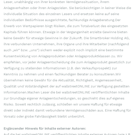
Leser, unabhängig von ihrer konkreten Vermögenssituation, ihrem
Anlageverhalten oder ihren Anlagezielen. Sie berücksichtigen in keiner Weise die
individuelle Situation des einzelnen Lesers und ersetzen keine auf seine
individuellen Bedürfnisse ausgerichtete, fachkundige Anlageberatung.Der
Erwerb von Wertpapieren birgt Risiken, die zum Totalverlust des eingesetzten
Kapitals führen können. Etwaige in der Vergangenheit erzielte Gewinne bieten
keine Gewähr für etwaige Gewinne in der Zukunft. Die Smartbroker Holding AG,
ihre verbundenen Unternehmen, ihre Organe und ihre Mitarbeiter (nachfolgend
auch „wir“ bzw. „uns“) sichern weder explizit noch implizit eine bestimmte
Kursentwicklung von Anlageprodukten oder Anlageproduktklassen zu. Wir
empfehlen, vor jeder Anlageentscheidung die zum Anlageprodukt gesetzlich zur
Verfügung zu stellenden Informationen (z.B. den Verkaufsprospekt) zur
Kenntnis zu nehmen und einen fachkundigen Berater zu konsultieren.Wir
übernehmen keine Gewähr für die Aktualität, Richtigkeit, Angemessenheit,
Qualität und Vollständigkeit der auf wallstreetONLINE zur Verfügung gestellten
Informationen.Machen Leser die bei wallstreetONLINE veröffentlichten Inhalte
zur Grundlage eigener Anlageentscheidungen, so geschieht dies auf eigenes
Risiko. Soweit rechtlich zulässig, schließen wir unsere Haftung für etwaige
direkt oder indirekt damit verbundene Vermögensschäden aus. Eine Haftung für
Vorsatz oder grobe Fahrlässigkeit bleibt unberührt.
Ergänzender Hinweis für Inhalte externer Autoren:
Auf die bei wallstreetONLINE veröffentlichten Inhalte externer Autoren (wie z.B.