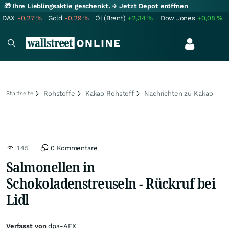
🎁 Ihre Lieblingsaktie geschenkt.
→ Jetzt Depot eröffnen
DAX
-0,27
%
Gold
-0,29
%
Öl (Brent)
+2,34
%
Dow Jones
+0,08
%
Rohstoffe
Kakao Rohstoff
Nachrichten zu Kakao
Startseite
145
0 Kommentare
Salmonellen in
Schokoladenstreuseln - Rückruf bei
Lidl
Verfasst von
dpa-AFX