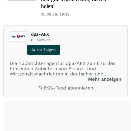
holen!
30.06.26, 19:32
dpa-AFX
0
Follower
Autor folgen
Die Nachrichtenagentur dpa-AFX zählt zu den
führenden Anbietern von Finanz- und
Wirtschaftsnachrichten in deutscher und
englischer Sprache. Gestützt auf ein
Mehr anzeigen
internationales Agentur-Netzwerk berichtet
RSS-Feed abonnieren
dpa-AFX unabhängig, zuverlässig und schnell
von allen wichtigen Finanzstandorten der Welt.
Die Nutzung der Inhalte in Form eines RSS-
Feeds ist ausschließlich für private und nicht
kommerzielle Internetangebote zulässig. Eine
dauerhafte Archivierung der dpa-AFX-
Nachrichten auf diesen Seiten ist nicht zulässig.