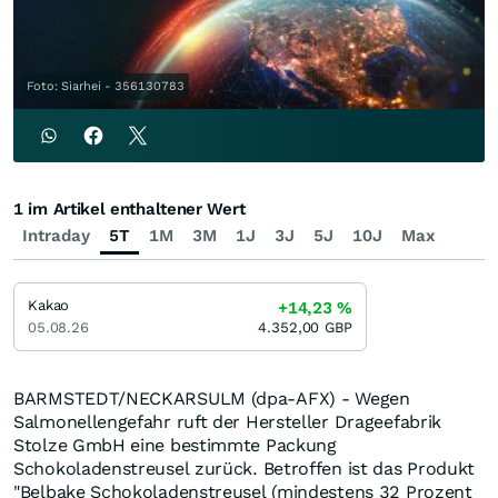
Foto: Siarhei - 356130783
1 im Artikel enthaltener Wert
Intraday
5T
1M
3M
1J
3J
5J
10J
Max
Kakao
+14,23
%
05.08.26
4.352,00
GBP
BARMSTEDT/NECKARSULM (dpa-AFX) - Wegen
Salmonellengefahr ruft der Hersteller Drageefabrik
Stolze GmbH eine bestimmte Packung
Schokoladenstreusel zurück. Betroffen ist das Produkt
"Belbake Schokoladenstreusel (mindestens 32 Prozent