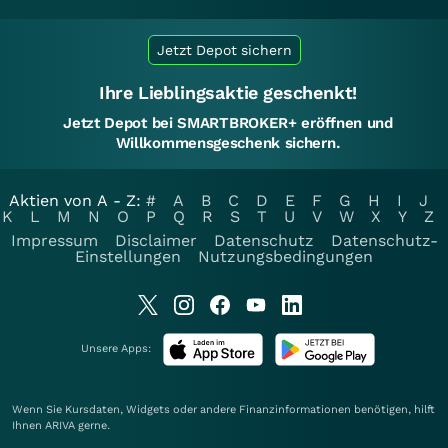
Jetzt Depot sichern
Ihre Lieblingsaktie geschenkt!
Jetzt Depot bei SMARTBROKER+ eröffnen und
Willkommensgeschenk sichern.
Aktien von A - Z:
#
A
B
C
D
E
F
G
H
I
J
K
L
M
N
O
P
Q
R
S
T
U
V
W
X
Y
Z
Impressum
Disclaimer
Datenschutz
Datenschutz-
Einstellungen
Nutzungsbedingungen
Unsere Apps:
Wenn Sie Kursdaten, Widgets oder andere Finanzinformationen benötigen, hilft
Ihnen
ARIVA
gerne.