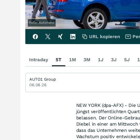
Foto: Autohero
URL kopieren
Per
Intraday
5T
1M
3M
1J
3J
5J
1
AUTO1 Group
06.08.26
NEW YORK (dpa-AFX) - Die US
jüngst veröffentlichten Quar
belassen. Der Online-Gebrau
Diebel in einer am Mittwoch 
dass das Unternehmen weiterh
Wachstum positiv entwickele.