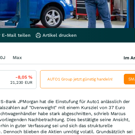
 E-Mail teilen
Artikel drucken
0J
Max
Im Ar
-8,05
%
SM
AUTO1 Group jetzt günstig handeln!
21,230
EUR
-Bank JPMorgan hat die Einstufung für Auto1 anlässlich der
talszahlen auf "Overweight" mit einem Kursziel von 37 Euro
chtwagenhändler habe stark abgeschnitten, schrieb Marcus
vorliegenden Nachbetrachtung. Dies bestätigte seine Ansicht,
in in guter Verfassung sei und sich das strukturelle
 Dennoch blieben die Aktien unnötig volatil. Grundsätzlich sei