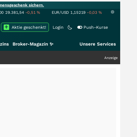
mensgeschenk sichern.
00
29.381,54
-0,51
%
EUR/USD
1,15219
-0,03
%
Aktie geschenkt!
Login
Push-Kurse
zins
Broker-Magazin ✨
Unsere Services
Anzeige