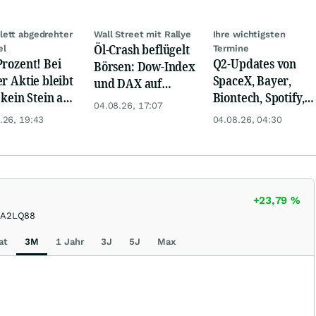
ett abgedrehter
Wall Street mit Rallye
Ihre wichtigsten
Öl-Crash beflügelt
el
Termine
Prozent! Bei
Q2-Updates von
Börsen: Dow-Index
er Aktie bleibt
SpaceX, Bayer,
und DAX auf
 kein Stein auf
Biontech, Spotify,
Rekord, Gold zieht
04.08.26, 17:07
anderen!
Pfizer, Continental,
an
.26, 19:43
04.08.26, 04:30
Merck & Co
+23,79
%
A2LQ88
at
3M
1 Jahr
3J
5J
Max