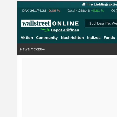
🎁 Ihre Lieblingsakt
DAX
26.174,28
-0,09
%
Gold
4.266,46
+0,61
%
Öl 
Depot eröffnen
Aktien
Community
Nachrichten
Indizes
Fonds
rdenstory?
+++
NEWS TICKER