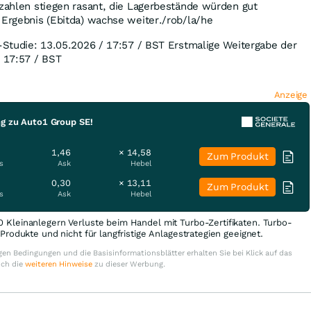
zzahlen stiegen rasant, die Lagerbestände würden gut
 Ergebnis (Ebitda) wachse weiter./rob/la/he
l-Studie: 13.05.2026 / 17:57 / BST Erstmalige Weitergabe der
/ 17:57 / BST
Anzeige
ng zu Auto1 Group SE!
1,46
× 14,58
Zum Produkt
s
Ask
Hebel
0,30
× 13,11
Zum Produkt
s
Ask
Hebel
0 Kleinanlegern Verluste beim Handel mit Turbo-Zertifikaten. Turbo-
e Produkte und nicht für langfristige Anlagestrategien geeignet.
en Bedingungen und die Basisinformationsblätter erhalten Sie bei Klick auf das
uch die
weiteren Hinweise
zu dieser Werbung.