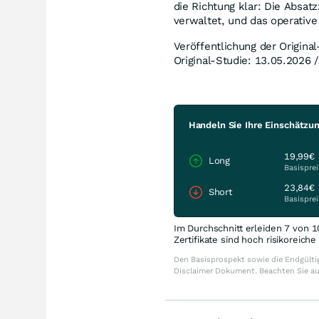
die Richtung klar: Die Absat
verwaltet, und das operative
Veröffentlichung der Origina
Original-Studie: 13.05.2026 
Handeln Sie Ihre Einschätzu
19,99€
Long
Basisprei
23,84€
Short
Basisprei
Im Durchschnitt erleiden 7 von 1
Zertifikate sind hoch risikoreich
Den Basisprospekt sowie die Endgültig
Disclaimer Dokument. Beachten Sie a