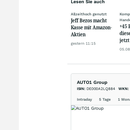
Lesen Sie auch
Allzeithoch genutzt
Kompl
Jeff Bezos macht
Hand
+45 
Kasse mit Amazon-
dies
Aktien
jetzt
gestern 11:15
dem 
05.08
AUTO1 Group
ISIN:
DE000A2LQ884
WKN:
Intraday
5 Tage
1 Mon