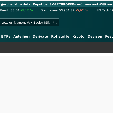
ie geschenkt.
→ Jetzt Depot bei SMARTBROKER+ eröffnen und Willkom
(Brent)
83,54
+5,15
%
Dow Jones
53.901,32
-0,92
%
US Tech 1
ETFs
Anleihen
Derivate
Rohstoffe
Krypto
Devisen
Fest