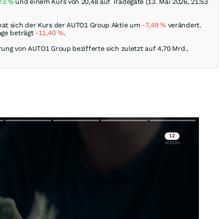
,73
%
und einem Kurs von 20,48 auf Tradegate (13. Mai 2026, 21:53
hat sich der Kurs der AUTO1 Group Aktie um
-7,49
%
verändert.
age beträgt
-11,40
%
.
rung von AUTO1 Group bezifferte sich zuletzt auf 4,70 Mrd..
Skip