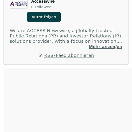
Accesswire
0
Follower
Autor folgen
We are ACCESS Newswire, a globally trusted
Public Relations (PR) and Investor Relations (IR)
solutions provider. With a focus on innovation,
customer service, and value-driven offerings,
Mehr anzeigen
ACCESS Newswire empowers brands to connect
RSS-Feed abonnieren
with their audiences where it matters most.
From startups and scale-ups to multi-billion-
dollar global brands, we ensure your most
important moments make an impact and
resonate with your audiences.