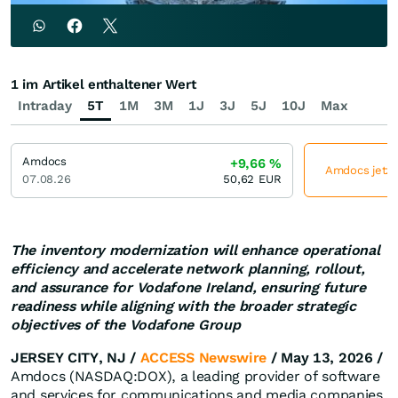
1 im Artikel enthaltener Wert
Intraday
5T
1M
3M
1J
3J
5J
10J
Max
Amdocs
+9,66
%
Amdocs jetzt
07.08.26
50,62
EUR
The inventory modernization will enhance operational
efficiency and accelerate network planning, rollout,
and assurance for Vodafone Ireland, ensuring future
readiness while aligning with the broader strategic
objectives of the Vodafone Group
JERSEY CITY, NJ /
ACCESS Newswire
/ May 13, 2026 /
Amdocs (NASDAQ:DOX), a leading provider of software
and services for communications and media companies,