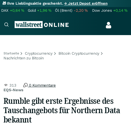
🎁 Ihre Lieblingsaktie geschenkt.
→ Jetzt Depot eröffnen
DAX
+0,64
%
Gold
+1,96
%
Öl (Brent)
-2,20
%
Dow Jones
+0,14
%
Cryptocurrency
Bitcoin Cryptocurrency
Startseite
Nachrichten zu Bitcoin
313
0 Kommentare
EQS-News
Rumble gibt erste Ergebnisse des
Tauschangebots für Northern Data
bekannt