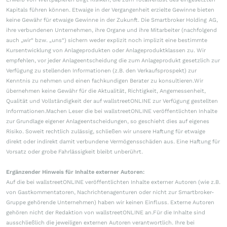
Kapitals führen können. Etwaige in der Vergangenheit erzielte Gewinne bieten
keine Gewähr für etwaige Gewinne in der Zukunft. Die Smartbroker Holding AG,
ihre verbundenen Unternehmen, ihre Organe und ihre Mitarbeiter (nachfolgend
auch „wir“ bzw. „uns“) sichern weder explizit noch implizit eine bestimmte
Kursentwicklung von Anlageprodukten oder Anlageproduktklassen zu. Wir
empfehlen, vor jeder Anlageentscheidung die zum Anlageprodukt gesetzlich zur
Verfügung zu stellenden Informationen (z.B. den Verkaufsprospekt) zur
Kenntnis zu nehmen und einen fachkundigen Berater zu konsultieren.Wir
übernehmen keine Gewähr für die Aktualität, Richtigkeit, Angemessenheit,
Qualität und Vollständigkeit der auf wallstreetONLINE zur Verfügung gestellten
Informationen.Machen Leser die bei wallstreetONLINE veröffentlichten Inhalte
zur Grundlage eigener Anlageentscheidungen, so geschieht dies auf eigenes
Risiko. Soweit rechtlich zulässig, schließen wir unsere Haftung für etwaige
direkt oder indirekt damit verbundene Vermögensschäden aus. Eine Haftung für
Vorsatz oder grobe Fahrlässigkeit bleibt unberührt.
Ergänzender Hinweis für Inhalte externer Autoren:
Auf die bei wallstreetONLINE veröffentlichten Inhalte externer Autoren (wie z.B.
von Gastkommentatoren, Nachrichtenagenturen oder nicht zur Smartbroker-
Gruppe gehörende Unternehmen) haben wir keinen Einfluss. Externe Autoren
gehören nicht der Redaktion von wallstreetONLINE an.Für die Inhalte sind
ausschließlich die jeweiligen externen Autoren verantwortlich. Ihre bei