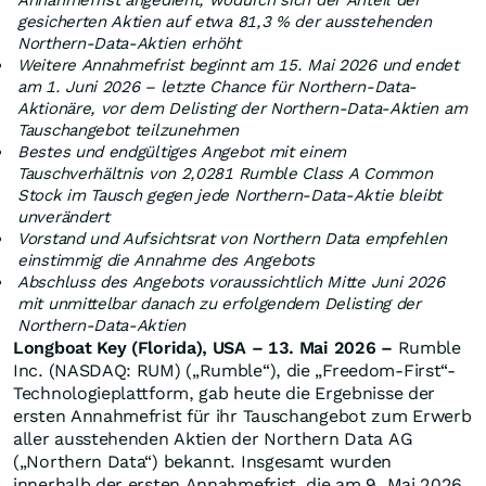
Annahmefrist angedient, wodurch sich der Anteil der
gesicherten Aktien auf etwa 81,3 % der ausstehenden
Northern-Data-Aktien erhöht
Weitere Annahmefrist beginnt am 15. Mai 2026 und endet
am 1. Juni 2026 – letzte Chance für Northern-Data-
Aktionäre, vor dem Delisting der Northern-Data-Aktien am
Tauschangebot teilzunehmen
Bestes und endgültiges Angebot mit einem
Tauschverhältnis von 2,0281 Rumble Class A Common
Stock im Tausch gegen jede Northern-Data-Aktie bleibt
unverändert
Vorstand und Aufsichtsrat von Northern Data empfehlen
einstimmig die Annahme des Angebots
Abschluss des Angebots voraussichtlich Mitte Juni 2026
mit unmittelbar danach zu erfolgendem Delisting der
Northern-Data-Aktien
Longboat Key (Florida), USA – 13. Mai 2026 –
Rumble
Inc. (NASDAQ: RUM) („Rumble“), die „Freedom-First“-
Technologieplattform, gab heute die Ergebnisse der
ersten Annahmefrist für ihr Tauschangebot zum Erwerb
aller ausstehenden Aktien der Northern Data AG
(„Northern Data“) bekannt. Insgesamt wurden
innerhalb der ersten Annahmefrist, die am 9. Mai 2026