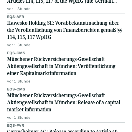
Articles 114, 115, 117 of the WpHG [the German
Securities Act]
vor 1 Stunde
EQS-AFR
Hawesko Holding SE: Vorabbekanntmachung über
die Veröffentlichung von Finanzberichten gemäß §§
114, 115, 117 WpHG
vor 1 Stunde
EQS-CMS
Münchener Rückversicherungs-Gesellschaft
Aktiengesellschaft in München: Veröffentlichung
einer Kapitalmarktinformation
vor 1 Stunde
EQS-CMS
Münchener Rückversicherungs-Gesellschaft
Aktiengesellschaft in München: Release of a capital
market information
vor 1 Stunde
EQS-PVR
Gerresheimer AG: Release according to Article 40,