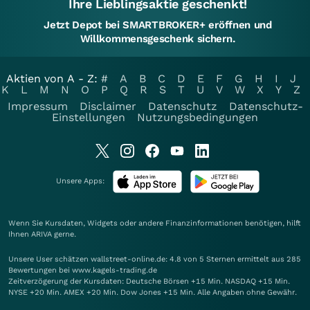
Ihre Lieblingsaktie geschenkt!
Jetzt Depot bei SMARTBROKER+ eröffnen und
Willkommensgeschenk sichern.
Aktien von A - Z:
#
A
B
C
D
E
F
G
H
I
J
K
L
M
N
O
P
Q
R
S
T
U
V
W
X
Y
Z
Impressum
Disclaimer
Datenschutz
Datenschutz-
Einstellungen
Nutzungsbedingungen
Unsere Apps:
Wenn Sie Kursdaten, Widgets oder andere Finanzinformationen benötigen, hilft
Ihnen
ARIVA
gerne.
Unsere User schätzen wallstreet-online.de: 4.8 von 5 Sternen ermittelt aus 285
Bewertungen bei www.kagels-trading.de
Zeitverzögerung der Kursdaten: Deutsche Börsen +15 Min. NASDAQ +15 Min.
NYSE +20 Min. AMEX +20 Min. Dow Jones +15 Min. Alle Angaben ohne Gewähr.