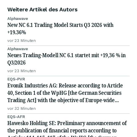
Weitere Artikel des Autors
Alphawave
New NC 6.1 Trading Model Starts Q3 2026 with
+19.36%
vor 23 Minuten
Alphawave
Neues Trading-Modell NC 6.1 startet mit +19,36 % in
Q3/2026
vor 23 Minuten
EQS-PVR
Evonik Industries AG: Release according to Article
40, Section 1 of the WpHG [the German Securities
Trading Act] with the objective of Europe-wide
distribution
vor 32 Minuten
EQS-AFR
Hawesko Holding SE: Preliminary announcement of
the publication of financial reports according to