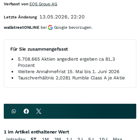
Verfasst von
EQS Group AG
13.05.2026, 22:20
Letzte Änderung
wallstreetONLINE
bei
Google bevorzugen.
Für Sie zusammengefasst
5.708.665 Aktien angedient ergeben ca 81,3
Prozent
Weitere Annahmefrist 15. Mai bis 1. Juni 2026
Tauschverhältnis 2,0281 Rumble Class A je Aktie
1 im Artikel enthaltener Wert
Intraday
5T
1M
3M
1J
3J
5J
10J
Max