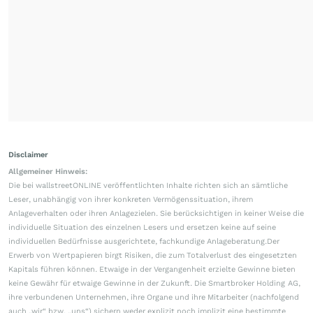
Disclaimer
Allgemeiner Hinweis:
Die bei wallstreetONLINE veröffentlichten Inhalte richten sich an sämtliche
Leser, unabhängig von ihrer konkreten Vermögenssituation, ihrem
Anlageverhalten oder ihren Anlagezielen. Sie berücksichtigen in keiner Weise die
individuelle Situation des einzelnen Lesers und ersetzen keine auf seine
individuellen Bedürfnisse ausgerichtete, fachkundige Anlageberatung.Der
Erwerb von Wertpapieren birgt Risiken, die zum Totalverlust des eingesetzten
Kapitals führen können. Etwaige in der Vergangenheit erzielte Gewinne bieten
keine Gewähr für etwaige Gewinne in der Zukunft. Die Smartbroker Holding AG,
ihre verbundenen Unternehmen, ihre Organe und ihre Mitarbeiter (nachfolgend
auch „wir“ bzw. „uns“) sichern weder explizit noch implizit eine bestimmte