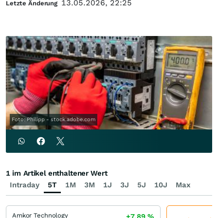
13.05.2026, 22:25
Letzte Änderung
Foto: Philipp - stock.adobe.com
1 im Artikel enthaltener Wert
Intraday
5T
1M
3M
1J
3J
5J
10J
Max
Amkor Technology
+7,89
%