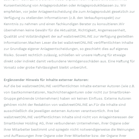
Kursentwicklung von Anlageprodukten oder Anlageproduktklassen zu. Wir
empfehlen, vor jeder Anlageentscheidung die zum Anlageprodukt gesetzlich zur
Verfügung zu stellenden Informationen (z.B. den Verkaufsprospekt) zur
Kenntnis zu nehmen und einen fachkundigen Berater zu konsultieren.Wir
übernehmen keine Gewähr für die Aktualität, Richtigkeit, Angemessenheit,
Qualität und Vollständigkeit der auf wallstreetONLINE zur Verfügung gestellten
Informationen.Machen Leser die bei wallstreetONLINE veröffentlichten Inhalte
zur Grundlage eigener Anlageentscheidungen, so geschieht dies auf eigenes
Risiko. Soweit rechtlich zulässig, schließen wir unsere Haftung für etwaige
direkt oder indirekt damit verbundene Vermögensschäden aus. Eine Haftung für
Vorsatz oder grobe Fahrlässigkeit bleibt unberührt.
Ergänzender Hinweis für Inhalte externer Autoren:
Auf die bei wallstreetONLINE veröffentlichten Inhalte externer Autoren (wie z.B.
von Gastkommentatoren, Nachrichtenagenturen oder nicht zur Smartbroker-
Gruppe gehörende Unternehmen) haben wir keinen Einfluss. Externe Autoren
gehören nicht der Redaktion von wallstreetONLINE an.Für die Inhalte sind
ausschließlich die jeweiligen externen Autoren verantwortlich. Ihre bei
wallstreetONLINE veröffentlichten Inhalte sind nicht von Anlageinteressen der
Smartbroker Holding AG, ihrer verbundenen Unternehmen, ihrer Organe oder
ihrer Mitarbeiter bestimmt und spiegeln nicht notwendigerweise die Meinungen
und Auffassungen ihrer Organe oder ihrer Mitarbeiter bzw. der Organe ihrer