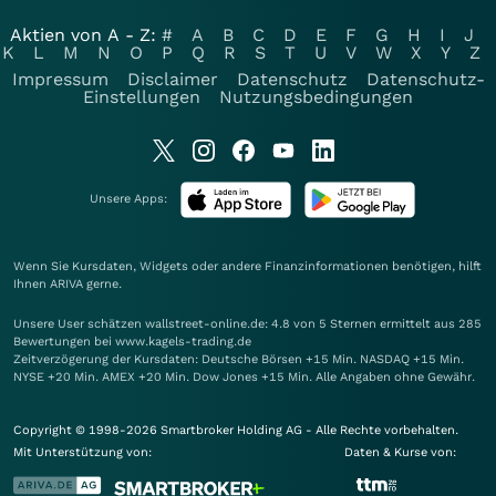
Aktien von A - Z:
#
A
B
C
D
E
F
G
H
I
J
K
L
M
N
O
P
Q
R
S
T
U
V
W
X
Y
Z
Impressum
Disclaimer
Datenschutz
Datenschutz-
Einstellungen
Nutzungsbedingungen
Unsere Apps:
Wenn Sie Kursdaten, Widgets oder andere Finanzinformationen benötigen, hilft
Ihnen
ARIVA
gerne.
Unsere User schätzen wallstreet-online.de: 4.8 von 5 Sternen ermittelt aus 285
Bewertungen bei www.kagels-trading.de
Zeitverzögerung der Kursdaten: Deutsche Börsen +15 Min. NASDAQ +15 Min.
NYSE +20 Min. AMEX +20 Min. Dow Jones +15 Min. Alle Angaben ohne Gewähr.
Copyright © 1998-2026 Smartbroker Holding AG - Alle Rechte vorbehalten.
Mit Unterstützung von:
Daten & Kurse von: