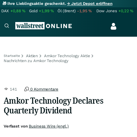
🎁 Ihre Lieblingsaktie geschenkt.
→ Jetzt Depot eröffnen
DAX
+0,88
%
Gold
+1,99
%
Öl (Brent)
-1,95
%
Dow Jones
+0,22
%
Aktien
Amkor Technology Aktie
Startseite
Nachrichten zu Amkor Technology
141
0 Kommentare
Amkor Technology Declares
Quarterly Dividend
Verfasst von
Business Wire (engl.)