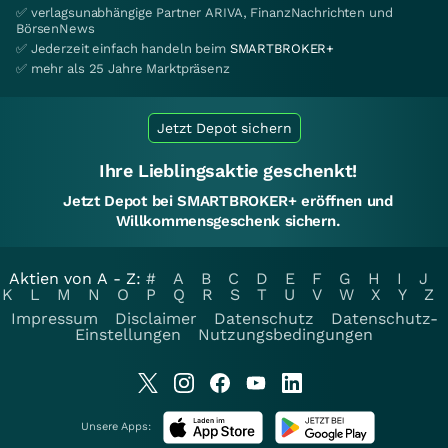
✅ verlagsunabhängige Partner ARIVA, FinanzNachrichten und
BörsenNews
✅ Jederzeit einfach handeln beim
SMARTBROKER+
✅ mehr als 25 Jahre Marktpräsenz
Jetzt Depot sichern
Ihre Lieblingsaktie geschenkt!
Jetzt Depot bei SMARTBROKER+ eröffnen und
Willkommensgeschenk sichern.
Aktien von A - Z:
#
A
B
C
D
E
F
G
H
I
J
K
L
M
N
O
P
Q
R
S
T
U
V
W
X
Y
Z
Impressum
Disclaimer
Datenschutz
Datenschutz-
Einstellungen
Nutzungsbedingungen
Unsere Apps: