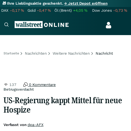
🎁 Ihre Lieblingsaktie geschenkt.
→ Jetzt Depot eröffnen
DAX
-0,17
%
Gold
-0,47
%
Öl (Brent)
+4,05
%
Dow Jones
-0,73
%
Nachrichten
Weitere Nachrichten
Nachricht
Startseite
137
0 Kommentare
Betrugsverdacht
US-Regierung kappt Mittel für neue
Hospize
Verfasst von
dpa-AFX