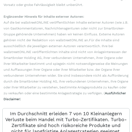
Vorsatz oder grobe Fahrlässigkeit bleibt unberührt.
Ergänzender Hinweis für Inhalte externer Autoren:
Auf die bei wallstreetONLINE veröffentlichten Inhalte externer Autoren (wie z.B.
von Gastkommentatoren, Nachrichtenagenturen oder nicht zur Smartbroker-
Gruppe gehörende Unternehmen) haben wir keinen Einfluss. Externe Autoren
gehören nicht der Redaktion von wallstreetONLINE an.Für die Inhalte sind
ausschließlich die jeweiligen externen Autoren verantwortlich. Ihre bei
wallstreetONLINE veröffentlichten Inhalte sind nicht von Anlageinteressen der
Smartbroker Holding AG, ihrer verbundenen Unternehmen, ihrer Organe oder
ihrer Mitarbeiter bestimmt und spiegeln nicht notwendigerweise die Meinungen
und Auffassungen ihrer Organe oder ihrer Mitarbeiter bzw. der Organe ihrer
verbundenen Unternehmen wider. Sie sind insbesondere nicht als Aufforderung
durch die Smartbroker Holding AG, ihre verbundenen Unternehmen, ihre Organe
oder ihrer Mitarbeiter zu verstehen, bestimmte Anlageprodukte zu kaufen oder
zu verkaufen oder eine bestimmte Anlagestrategie zu verfolgen. (
Ausführlicher
Disclaimer
)
Im Durchschnitt erleiden 7 von 10 Kleinanlegern
Verluste beim Handel mit Turbo-Zertifikaten. Turbo-
Zertifikate sind hoch risikoreiche Produkte und
nicht für langfristige Anlagestrategien geeignet.