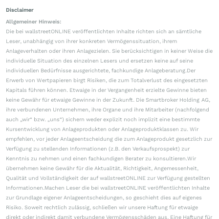
Disclaimer
Allgemeiner Hinweis:
Die bei wallstreetONLINE veröffentlichten Inhalte richten sich an sämtliche
Leser, unabhängig von ihrer konkreten Vermögenssituation, ihrem
Anlageverhalten oder ihren Anlagezielen. Sie berücksichtigen in keiner Weise die
individuelle Situation des einzelnen Lesers und ersetzen keine auf seine
individuellen Bedürfnisse ausgerichtete, fachkundige Anlageberatung.Der
Erwerb von Wertpapieren birgt Risiken, die zum Totalverlust des eingesetzten
Kapitals führen können. Etwaige in der Vergangenheit erzielte Gewinne bieten
keine Gewähr für etwaige Gewinne in der Zukunft. Die Smartbroker Holding AG,
ihre verbundenen Unternehmen, ihre Organe und ihre Mitarbeiter (nachfolgend
auch „wir“ bzw. „uns“) sichern weder explizit noch implizit eine bestimmte
Kursentwicklung von Anlageprodukten oder Anlageproduktklassen zu. Wir
empfehlen, vor jeder Anlageentscheidung die zum Anlageprodukt gesetzlich zur
Verfügung zu stellenden Informationen (z.B. den Verkaufsprospekt) zur
Kenntnis zu nehmen und einen fachkundigen Berater zu konsultieren.Wir
übernehmen keine Gewähr für die Aktualität, Richtigkeit, Angemessenheit,
Qualität und Vollständigkeit der auf wallstreetONLINE zur Verfügung gestellten
Informationen.Machen Leser die bei wallstreetONLINE veröffentlichten Inhalte
zur Grundlage eigener Anlageentscheidungen, so geschieht dies auf eigenes
Risiko. Soweit rechtlich zulässig, schließen wir unsere Haftung für etwaige
direkt oder indirekt damit verbundene Vermögensschäden aus. Eine Haftung für