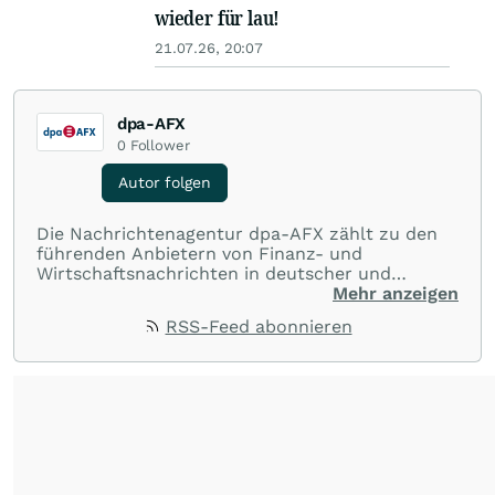
wieder für lau!
21.07.26, 20:07
dpa-AFX
0
Follower
Autor folgen
Die Nachrichtenagentur dpa-AFX zählt zu den
führenden Anbietern von Finanz- und
Wirtschaftsnachrichten in deutscher und
englischer Sprache. Gestützt auf ein
Mehr anzeigen
internationales Agentur-Netzwerk berichtet
RSS-Feed abonnieren
dpa-AFX unabhängig, zuverlässig und schnell
von allen wichtigen Finanzstandorten der Welt.
Die Nutzung der Inhalte in Form eines RSS-
Feeds ist ausschließlich für private und nicht
kommerzielle Internetangebote zulässig. Eine
dauerhafte Archivierung der dpa-AFX-
Nachrichten auf diesen Seiten ist nicht zulässig.
Alle Rechte bleiben vorbehalten. (dpa-AFX)