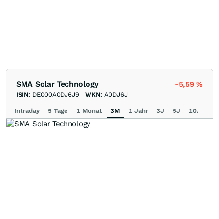
SMA Solar Technology
-5,59
%
ISIN:
DE000A0DJ6J9
WKN:
A0DJ6J
Intraday
5 Tage
1 Monat
3M
1 Jahr
3J
5J
10J
Ma