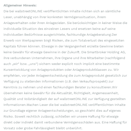
Allgemeiner Hinweis:
Die bei wallstreetONLINE veröffentlichten Inhalte richten sich an sämtliche
Leser, unabhängig von ihrer konkreten Vermögenssituation, ihrem
Anlageverhalten oder ihren Anlagezielen. Sie berücksichtigen in keiner Weise die
individuelle Situation des einzelnen Lesers und ersetzen keine auf seine
individuellen Bedürfnisse ausgerichtete, fachkundige Anlageberatung.Der
Erwerb von Wertpapieren birgt Risiken, die zum Totalverlust des eingesetzten
Kapitals führen können. Etwaige in der Vergangenheit erzielte Gewinne bieten
keine Gewähr für etwaige Gewinne in der Zukunft. Die Smartbroker Holding AG,
ihre verbundenen Unternehmen, ihre Organe und ihre Mitarbeiter (nachfolgend
auch „wir“ bzw. „uns“) sichern weder explizit noch implizit eine bestimmte
Kursentwicklung von Anlageprodukten oder Anlageproduktklassen zu. Wir
empfehlen, vor jeder Anlageentscheidung die zum Anlageprodukt gesetzlich zur
Verfügung zu stellenden Informationen (z.B. den Verkaufsprospekt) zur
Kenntnis zu nehmen und einen fachkundigen Berater zu konsultieren.Wir
übernehmen keine Gewähr für die Aktualität, Richtigkeit, Angemessenheit,
Qualität und Vollständigkeit der auf wallstreetONLINE zur Verfügung gestellten
Informationen.Machen Leser die bei wallstreetONLINE veröffentlichten Inhalte
zur Grundlage eigener Anlageentscheidungen, so geschieht dies auf eigenes
Risiko. Soweit rechtlich zulässig, schließen wir unsere Haftung für etwaige
direkt oder indirekt damit verbundene Vermögensschäden aus. Eine Haftung für
Vorsatz oder grobe Fahrlässigkeit bleibt unberührt.