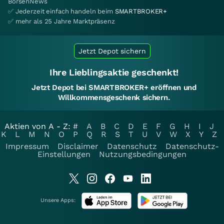
BörsenNews
✅ Jederzeit einfach handeln beim
SMARTBROKER+
✅ mehr als 25 Jahre Marktpräsenz
Jetzt Depot sichern
Ihre Lieblingsaktie geschenkt!
Jetzt Depot bei SMARTBROKER+ eröffnen und
Willkommensgeschenk sichern.
Aktien von A - Z:
#
A
B
C
D
E
F
G
H
I
J
K
L
M
N
O
P
Q
R
S
T
U
V
W
X
Y
Z
Impressum
Disclaimer
Datenschutz
Datenschutz-
Einstellungen
Nutzungsbedingungen
Unsere Apps: