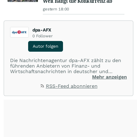
Welt hängt die Konkurrenz ab
gestern 18:00
dpa-AFX
0
Follower
Autor folgen
Die Nachrichtenagentur dpa-AFX zählt zu den
führenden Anbietern von Finanz- und
Wirtschaftsnachrichten in deutscher und
englischer Sprache. Gestützt auf ein
Mehr anzeigen
internationales Agentur-Netzwerk berichtet
RSS-Feed abonnieren
dpa-AFX unabhängig, zuverlässig und schnell
von allen wichtigen Finanzstandorten der Welt.
Die Nutzung der Inhalte in Form eines RSS-
Feeds ist ausschließlich für private und nicht
kommerzielle Internetangebote zulässig. Eine
dauerhafte Archivierung der dpa-AFX-
Nachrichten auf diesen Seiten ist nicht zulässig.
Alle Rechte bleiben vorbehalten. (dpa-AFX)