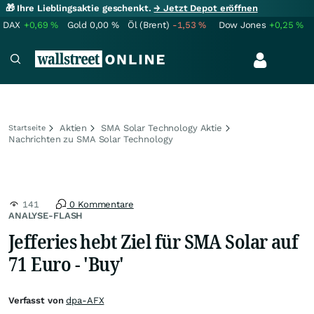
🎁 Ihre Lieblingsaktie geschenkt.
→ Jetzt Depot eröffnen
DAX
+0,69
%
Gold
0,00
%
Öl (Brent)
-1,53
%
Dow Jones
+0,25
%
Aktien
SMA Solar Technology Aktie
Startseite
Nachrichten zu SMA Solar Technology
141
0 Kommentare
ANALYSE-FLASH
Jefferies hebt Ziel für SMA Solar auf
71 Euro - 'Buy'
Verfasst von
dpa-AFX