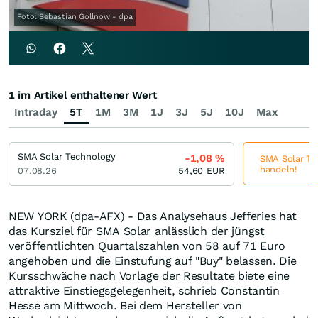
Foto: Sebastian Gollnow - dpa
1 im Artikel enthaltener Wert
Intraday
5T
1M
3M
1J
3J
5J
10J
Max
SMA Solar Technology
-1,08
%
SMA Solar Tec
handeln!
07.08.26
54,60
EUR
NEW YORK (dpa-AFX) - Das Analysehaus Jefferies hat
das Kursziel für SMA Solar anlässlich der jüngst
veröffentlichten Quartalszahlen von 58 auf 71 Euro
angehoben und die Einstufung auf "Buy" belassen. Die
Kursschwäche nach Vorlage der Resultate biete eine
attraktive Einstiegsgelegenheit, schrieb Constantin
Hesse am Mittwoch. Bei dem Hersteller von