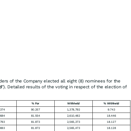
ders of the Company elected all eight (8) nominees for the
d
"). Detailed results of the voting in respect of the election of
% For
Withheld
% Withheld
,374
90.257
1,378,792
9.743
,684
81.554
2,610,482
18.446
,793
81.873
2,565,373
18.127
,693
81.872
2,565,473
18.128