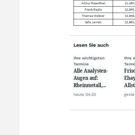
Arthur Rosenthal
11,180
Frank Baylis
12,945
Thomas Wellner
12,948
Vafa Jamali
12,885
Lesen Sie auch
Ihre wichtigsten
Ihre 
Termine
Term
Alle Analysten-
Fris
Augen auf:
Ebay,
Rheinmetall,
Allst
Deutsche Telekom,
Novo
heute 04:30
geste
Siemens, Airbnb &
Disn
Lyft