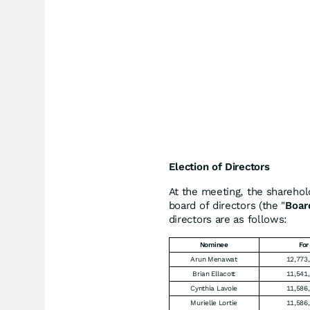
Election of Directors
At the meeting, the sharehol
board of directors (the "
Boar
directors are as follows:
Nominee
For
Arun Menawat
12,773
Brian Ellacott
11,541
Cynthia Lavoie
11,586
Murielle Lortie
11,586