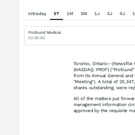
Intraday
5T
1M
3M
1J
3J
5J
1
Profound Medical
02:00:00
Toronto, Ontario--(Newsfile 
(NASDAQ: PROF) ("Profound" 
from its Annual General and 
"Meeting"). A total of 25,3
shares outstanding, were rep
All of the matters put forwa
management information circu
approved by the requisite maj