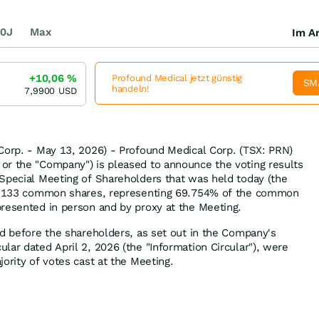
0J
Max
Im Ar
+10,06
%
Profound Medical jetzt günstig
SM
handeln!
7,9900
USD
Corp. - May 13, 2026) - Profound Medical Corp. (TSX: PRN)
or the "Company") is pleased to announce the voting results
Special Meeting of Shareholders that was held today (the
47,133 common shares, representing 69.754% of the common
resented in person and by proxy at the Meeting.
rd before the shareholders, as set out in the Company's
lar dated April 2, 2026 (the "Information Circular"), were
ority of votes cast at the Meeting.