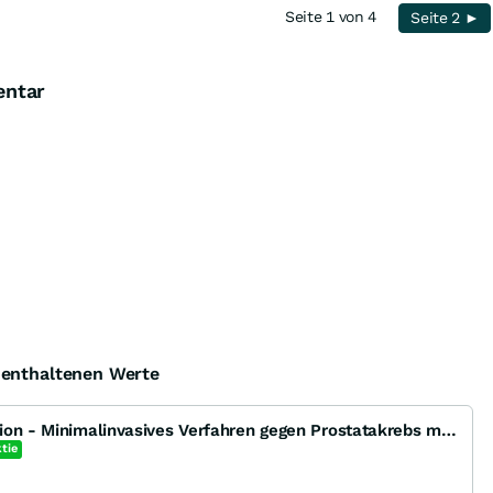
Seite 1 von 4
Seite 2 ►
entar
e enthaltenen Werte
Profound Medical Corporation - Minimalinvasives Verfahren gegen Prostatakrebs mit frischer FDA Zulas
tie