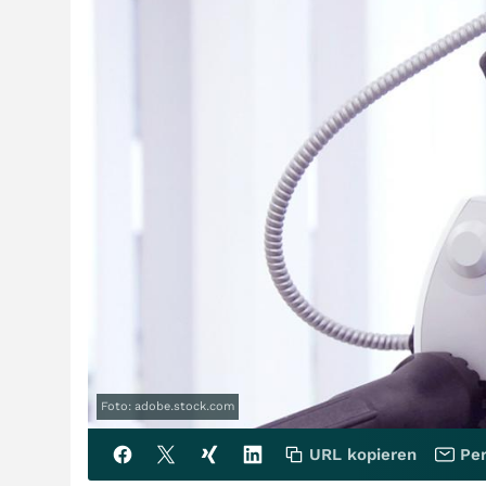
Foto: adobe.stock.com
URL kopieren
Per