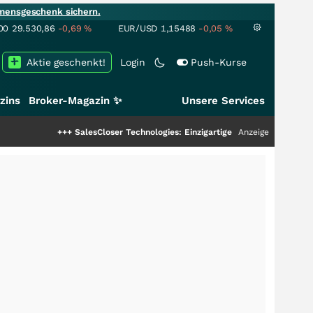
mensgeschenk sichern.
00
29.530,86
-0,69
%
EUR/USD
1,15488
-0,05
%
Aktie geschenkt!
Login
Push-Kurse
zins
Broker-Magazin ✨
Unsere Services
+++
SalesCloser Technologies: Einzigartige Leistung zieht die Top-Dogs an!
Anzeige
+