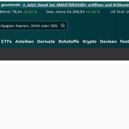
ie geschenkt.
→ Jetzt Depot bei SMARTBROKER+ eröffnen und Willkom
(Brent)
79,44
+0,82
%
Dow Jones
54.399,93
+0,46
%
US Tech 1
ETFs
Anleihen
Derivate
Rohstoffe
Krypto
Devisen
Fest