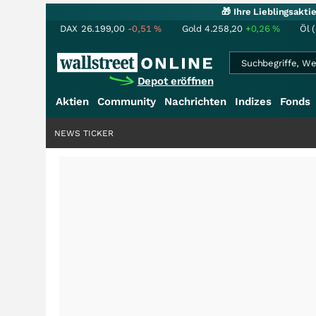
🎁 Ihre Lieblingsakt
DAX
26.199,00
-0,51
%
Gold
4.258,20
+0,26
%
Öl 
Depot eröffnen
Aktien
Community
Nachrichten
Indizes
Fonds
NEWS TICKER