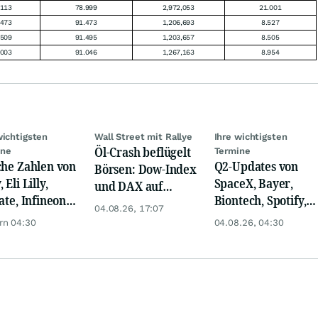
,113
78.999
2,972,053
21.001
,473
91.473
1,206,693
8.527
,509
91.495
1,203,657
8.505
,003
91.046
1,267,163
8.954
wichtigsten
Wall Street mit Rallye
Ihre wichtigsten
Öl-Crash beflügelt
ine
Termine
che Zahlen von
Q2-Updates von
Börsen: Dow-Index
 Eli Lilly,
SpaceX, Bayer,
und DAX auf
ate, Infineon,
Biontech, Spotify,
Rekord, Gold zieht
04.08.26, 17:07
 Nordisk,
Pfizer, Continental,
an
rn 04:30
04.08.26, 04:30
ey
Merck & Co