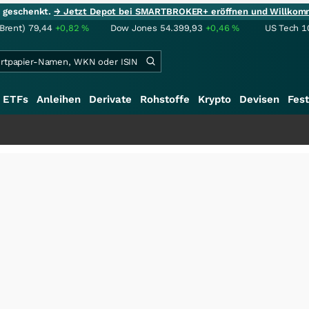
ie geschenkt.
→ Jetzt Depot bei SMARTBROKER+ eröffnen und Willkom
(Brent)
79,44
+0,82
%
Dow Jones
54.399,93
+0,46
%
US Tech 1
ETFs
Anleihen
Derivate
Rohstoffe
Krypto
Devisen
Fest
++