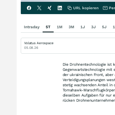
URL kopieren
Per
Intraday
5T
1M
3M
1J
3J
5J
1
Volatus Aerospace
05.08.26
Die Drohnentechnologie ist 
Gegenwartstechnologie mit s
der ukrainischen Front, aber
Verteidigungsplanungen wes
stetig wachsenden Anteil in
Tomahawk-Marschflugkörper 
dieselben Aufgaben für nur e
rücken Drohnenunternehmen 