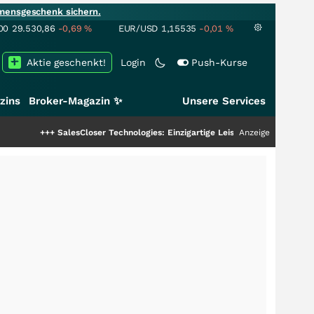
mensgeschenk sichern.
00
29.530,86
-0,69
%
EUR/USD
1,15535
-0,01
%
Aktie geschenkt!
Login
Push-Kurse
zins
Broker-Magazin ✨
Unsere Services
+
SalesCloser Technologies: Einzigartige Leistung zieht die Top-Dogs an!
Anzeige
+++