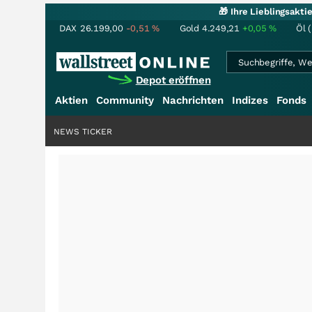
🎁 Ihre Lieblingsakt
DAX
26.199,00
-0,51
%
Gold
4.249,21
+0,05
%
Öl 
Depot eröffnen
Aktien
Community
Nachrichten
Indizes
Fonds
NEWS TICKER