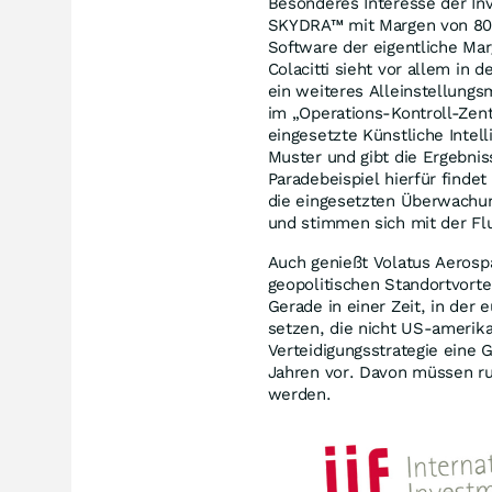
Besonderes Interesse der In
SKYDRA™ mit Margen von 80 b
Software der eigentliche Mar
Colacitti sieht vor allem in
ein weiteres Alleinstellung
im „Operations-Kontroll-Zent
eingesetzte Künstliche Intel
Muster und gibt die Ergebnis
Paradebeispiel hierfür find
die eingesetzten Überwachu
und stimmen sich mit der Flu
Auch genießt Volatus Aeros
geopolitischen Standortvort
Gerade in einer Zeit, in der
setzen, die nicht US-amerika
Verteidigungsstrategie eine
Jahren vor. Davon müssen ru
werden.