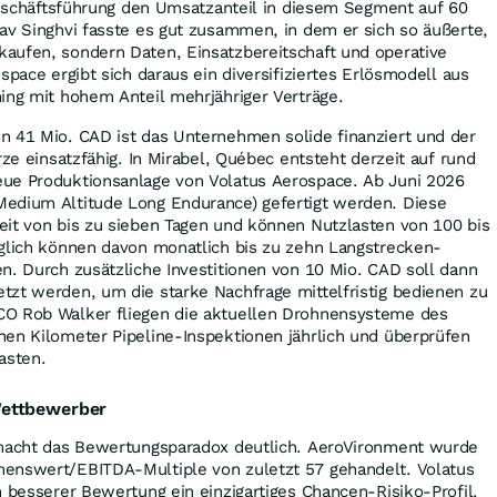
 Geschäftsführung den Umsatzanteil in diesem Segment auf 60
av Singhvi fasste es gut zusammen, in dem er sich so äußerte,
aufen, sondern Daten, Einsatzbereitschaft und operative
space ergibt sich daraus ein diversifiziertes Erlösmodell aus
ing mit hohem Anteil mehrjähriger Verträge.
n 41 Mio. CAD ist das Unternehmen solide finanziert und der
rze einsatzfähig. In Mirabel, Québec entsteht derzeit auf rund
ue Produktionsanlage von Volatus Aerospace. Ab Juni 2026
edium Altitude Long Endurance) gefertigt werden. Diese
eit von bis zu sieben Tagen und können Nutzlasten von 100 bis
nglich können davon monatlich bis zu zehn Langstrecken-
n. Durch zusätzliche Investitionen von 10 Mio. CAD soll dann
tzt werden, um die starke Nachfrage mittelfristig bedienen zu
CO Rob Walker fliegen die aktuellen Drohnensysteme des
nen Kilometer Pipeline-Inspektionen jährlich und überprüfen
asten.
ettbewerber
 macht das Bewertungsparadox deutlich. AeroVironment wurde
enswert/EBITDA-Multiple von zuletzt 57 gehandelt. Volatus
h besserer Bewertung ein einzigartiges Chancen-Risiko-Profil.