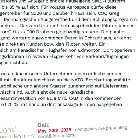
vestoren und Anleger zieht die hauseigene SaaS-Plattform
is 85 % auf sich. Für Volatus Aerospace dürfte diese
gentreiber für 2026 und darüber hinaus sein. COO Greg
 der technologischen Ausgereiftheit und dem Schulungsprogramm
smerkmal. Die vom Unternehmen ausgebildeten Piloten können
rum“ bis zu 200 Drohnen gleichzeitig steuern. Die parallel
ligenz wertet die gewonnenen Daten in Echtzeit aus, erkennt
se direkt an Kunden bzw. den Piloten weiter. Ein
et sich am kanadischen Flughafen von Edmonton. Dort operieren
ngsdrohnen im aktiven Flugverkehr von Verkehrsflugzeugen
gaufsicht ab.
pace als kanadisches Unternehmen einen entscheidenden
eil mit direktem Anschluss an die NATO-Beschaffungsmärkte.
 europäische und andere Staaten zunehmend auf Lieferanten
nisch sind. Auch sieht die neue kanadische
 Gesamtinvestition von 81,8 Mrd. CAD in den kommenden
nd 70 % im Inland an dort ansässige Firmen ausgegeben