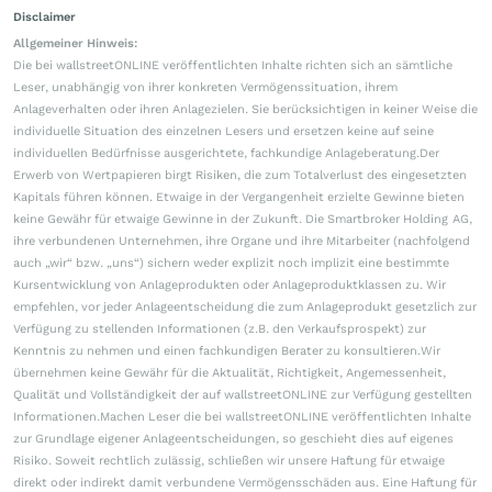
Disclaimer
Allgemeiner Hinweis:
Die bei wallstreetONLINE veröffentlichten Inhalte richten sich an sämtliche
Leser, unabhängig von ihrer konkreten Vermögenssituation, ihrem
Anlageverhalten oder ihren Anlagezielen. Sie berücksichtigen in keiner Weise die
individuelle Situation des einzelnen Lesers und ersetzen keine auf seine
individuellen Bedürfnisse ausgerichtete, fachkundige Anlageberatung.Der
Erwerb von Wertpapieren birgt Risiken, die zum Totalverlust des eingesetzten
Kapitals führen können. Etwaige in der Vergangenheit erzielte Gewinne bieten
keine Gewähr für etwaige Gewinne in der Zukunft. Die Smartbroker Holding AG,
ihre verbundenen Unternehmen, ihre Organe und ihre Mitarbeiter (nachfolgend
auch „wir“ bzw. „uns“) sichern weder explizit noch implizit eine bestimmte
Kursentwicklung von Anlageprodukten oder Anlageproduktklassen zu. Wir
empfehlen, vor jeder Anlageentscheidung die zum Anlageprodukt gesetzlich zur
Verfügung zu stellenden Informationen (z.B. den Verkaufsprospekt) zur
Kenntnis zu nehmen und einen fachkundigen Berater zu konsultieren.Wir
übernehmen keine Gewähr für die Aktualität, Richtigkeit, Angemessenheit,
Qualität und Vollständigkeit der auf wallstreetONLINE zur Verfügung gestellten
Informationen.Machen Leser die bei wallstreetONLINE veröffentlichten Inhalte
zur Grundlage eigener Anlageentscheidungen, so geschieht dies auf eigenes
Risiko. Soweit rechtlich zulässig, schließen wir unsere Haftung für etwaige
direkt oder indirekt damit verbundene Vermögensschäden aus. Eine Haftung für