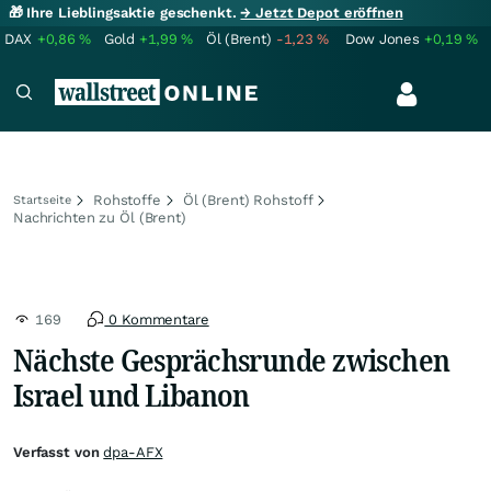
🎁 Ihre Lieblingsaktie geschenkt.
→ Jetzt Depot eröffnen
DAX
+0,86
%
Gold
+1,99
%
Öl (Brent)
-1,23
%
Dow Jones
+0,19
%
Rohstoffe
Öl (Brent) Rohstoff
Startseite
Nachrichten zu Öl (Brent)
169
0 Kommentare
Nächste Gesprächsrunde zwischen
Israel und Libanon
Verfasst von
dpa-AFX