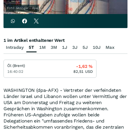
Foto: Stringer - dpa
1 im Artikel enthaltener Wert
Intraday
5T
1M
3M
1J
3J
5J
10J
Max
Öl (Brent)
-1,62
%
16:40:02
82,51
USD
WASHINGTON (dpa-AFX) - Vertreter der verfeindeten
Länder Israel und Libanon wollen unter Vermittlung der
USA am Donnerstag und Freitag zu weiteren
Gesprächen in Washington zusammenkommen.
Früheren US-Angaben zufolge wollen beide
Delegationen ein "umfassendes Friedens- und
Sicherheitsabkommen voranbringen, das die zentralen