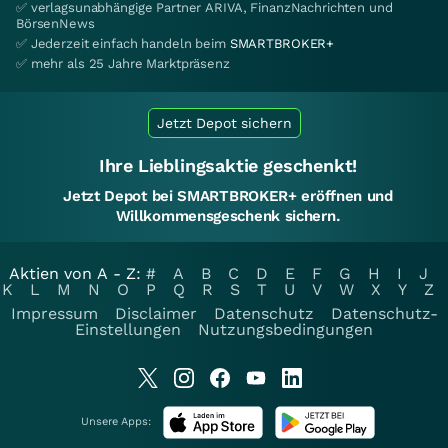
✅ verlagsunabhängige Partner ARIVA, FinanzNachrichten und
BörsenNews
✅ Jederzeit einfach handeln beim
SMARTBROKER+
✅ mehr als 25 Jahre Marktpräsenz
Jetzt Depot sichern
Ihre Lieblingsaktie geschenkt!
Jetzt Depot bei SMARTBROKER+ eröffnen und
Willkommensgeschenk sichern.
Aktien von A - Z:
#
A
B
C
D
E
F
G
H
I
J
K
L
M
N
O
P
Q
R
S
T
U
V
W
X
Y
Z
Impressum
Disclaimer
Datenschutz
Datenschutz-
Einstellungen
Nutzungsbedingungen
Unsere Apps: