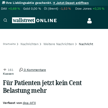
🎁 Ihre Lieblingsaktie geschenkt.
→ Jetzt Depot eröffnen
DAX
+0,69
%
Gold
0,00
%
Öl (Brent)
-1,53
%
Dow Jones
+0,25
%
Nachrichten
Weitere Nachrichten
Nachricht
Startseite
161
0 Kommentare
Kassen
Für Patienten jetzt kein Cent
Belastung mehr
Verfasst von
dpa-AFX