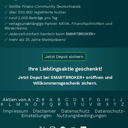
✅ Größte Finanz-Community Deutschlands
✅ über 550.000 registrierte Nutzer
✅ rund 2.000 Beiträge pro Tag
✅ verlagsunabhängige Partner ARIVA, FinanzNachrichten und
BörsenNews
✅ Jederzeit einfach handeln beim
SMARTBROKER+
✅ mehr als 25 Jahre Marktpräsenz
Jetzt Depot sichern
Ihre Lieblingsaktie geschenkt!
Jetzt Depot bei SMARTBROKER+ eröffnen und
Willkommensgeschenk sichern.
Aktien von A - Z:
#
A
B
C
D
E
F
G
H
I
J
K
L
M
N
O
P
Q
R
S
T
U
V
W
X
Y
Z
Impressum
Disclaimer
Datenschutz
Datenschutz-
Einstellungen
Nutzungsbedingungen