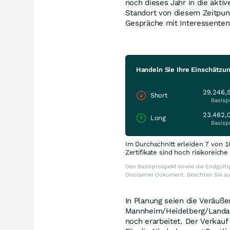
noch dieses Jahr in die akt
Standort von diesem Zeitpunk
Gespräche mit Interessenten
Handeln Sie Ihre Einschätzu
29.246,
Short
Basisp
23.462,
Long
Basisp
Im Durchschnitt erleiden 7 von 1
Zertifikate sind hoch risikoreich
Den Basisprospekt sowie die Endgültig
Disclaimer Dokument. Beachten Sie a
In Planung seien die Veräuße
Mannheim/Heidelberg/Landau.
noch erarbeitet. Der Verkauf