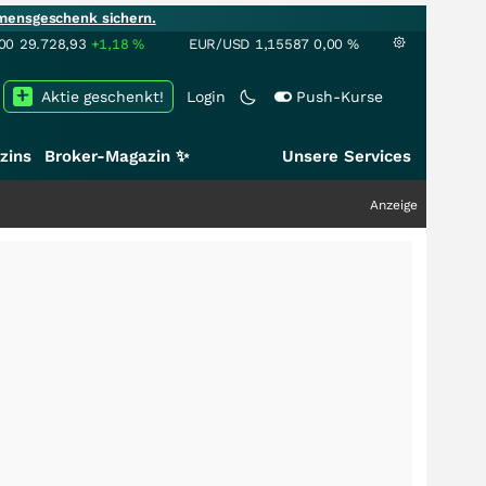
mensgeschenk sichern.
00
29.728,93
+1,18
%
EUR/USD
1,15587
0,00
%
Aktie geschenkt!
Login
Push-Kurse
zins
Broker-Magazin ✨
Unsere Services
Anzeige