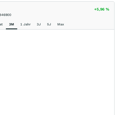
+5,96
%
846900
at
3M
1 Jahr
3J
5J
Max