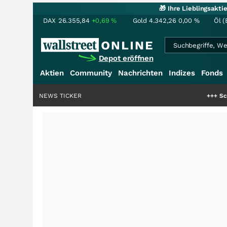
🎁 Ihre Lieblingsakt
DAX
26.355,84
+0,69
%
Gold
4.342,26
0,00
%
Öl (
Depot eröffnen
Aktien
Community
Nachrichten
Indizes
Fonds
NEWS TICKER
+++
Schwere Seltene Er